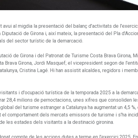
 avui al migdia la presentació del balanç d'activitats de l'exerci
Diputació de Girona i, així mateix, la presentació del Pla d'Accio
s del sector turístic de la demarcació.
utació de Girona i del Patronat de Turisme Costa Brava Girona, M
a Brava Girona, Jordi Masquef; el vicepresident segon de l'entit
Catalunya, Cristina Lagé. Hi han assistit alcaldes, regidors i mem
visitants i d'ocupació turística de la temporada 2025 a la demarc
erar 28,4 milions de pernoctacions, unes xifres que consoliden le
a global del turisme estranger a Catalunya ha augmentat un 4,5 %,
at el comportament dels mercats emissors de turisme i s'ha incidi
de les estades dels visitants a la destinació gironina.
donat compte de les accions dutes a terme en l'exercici 2025. E