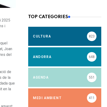
TOP CATEGORIES
ci 2025
ns i
CULTURA
823
iquel
at, Joan
bres del
ANDORRA
648
ació de
s de la
AGENDA
551
 dada que
t en la
MEDI AMBIENT
411
n aquest