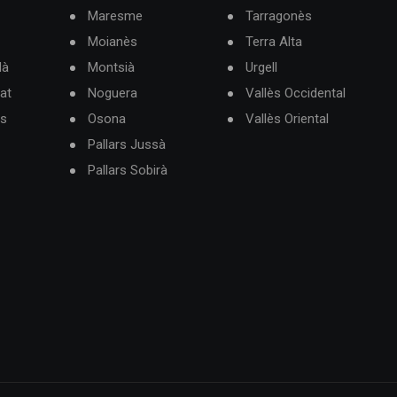
Maresme
Tarragonès
Moianès
Terra Alta
dà
Montsià
Urgell
at
Noguera
Vallès Occidental
ès
Osona
Vallès Oriental
Pallars Jussà
Pallars Sobirà