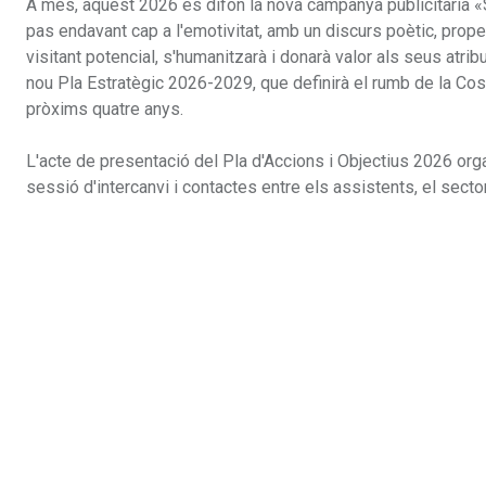
A més, aquest 2026 es difon la nova campanya publicitària «So
pas endavant cap a l'emotivitat, amb un discurs poètic, proper i
visitant potencial, s'humanitzarà i donarà valor als seus atr
nou Pla Estratègic 2026-2029, que definirà el rumb de la Costa
pròxims quatre anys.
L'acte de presentació del Pla d'Accions i Objectius 2026 or
sessió d'intercanvi i contactes entre els assistents, el sector 