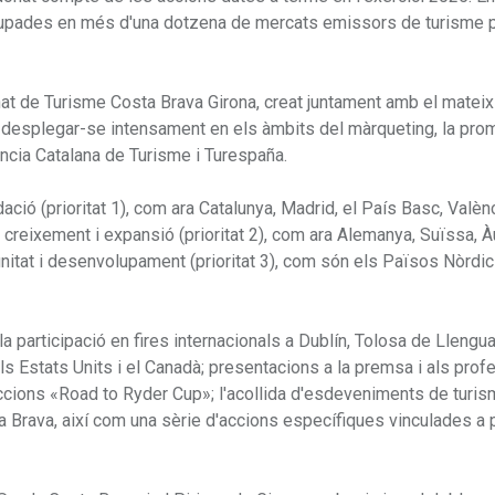
lupades en més d'una dotzena de mercats emissors de turisme p
nat de Turisme Costa Brava Girona, creat juntament amb el mateix
desplegar-se intensament en els àmbits del màrqueting, la prom
ència Catalana de Turisme i Turespaña.
ció (prioritat 1), com ara Catalunya, Madrid, el País Basc, Valènc
 creixement i expansió (prioritat 2), com ara Alemanya, Suïssa, Àu
unitat i desenvolupament (prioritat 3), com són els Països Nòrdics,
a participació en fires internacionals a Dublín, Tolosa de Llengu
als Estats Units i el Canadà; presentacions a la premsa i als prof
accions «Road to Ryder Cup»; l'acollida d'esdeveniments de turi
a Brava, així com una sèrie d'accions específiques vinculades a