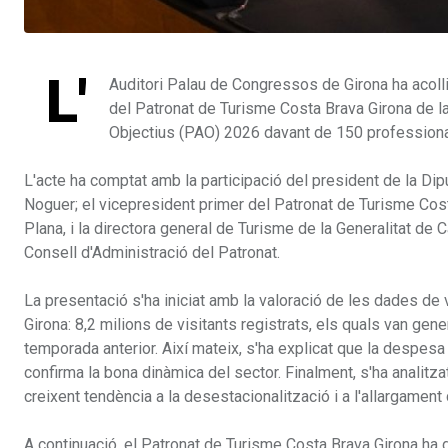
L'
Auditori Palau de Congressos de Girona ha acollit
del Patronat de Turisme Costa Brava Girona de la 
Objectius (PAO) 2026 davant de 150 professional
L'acte ha comptat amb la participació del president de la Dip
Noguer; el vicepresident primer del Patronat de Turisme Cost
Plana, i la directora general de Turisme de la Generalitat de 
Consell d'Administració del Patronat.
La presentació s'ha iniciat amb la valoració de les dades de 
Girona: 8,2 milions de visitants registrats, els quals van gen
temporada anterior. Així mateix, s'ha explicat que la despes
confirma la bona dinàmica del sector. Finalment, s'ha analitz
creixent tendència a la desestacionalització i a l'allargament 
A continuació, el Patronat de Turisme Costa Brava Girona ha 