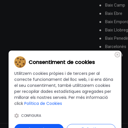
Baix Camp
Baix Ebre
Baix Empor
Baix Llobreg
Baix Pened
Barcelonès
Berguedà
Consentiment de cookies
Utilitzem cookies pròpies i de tercers per al
correcte funcionament del lloc web, i si ens dóna
el seu consentiment, també utilitzarem cookies
per recopilar dades estadístiques agregades per
millorar els nostres serveis. Per més informació
click
Política de Cookies
CONFIGURA