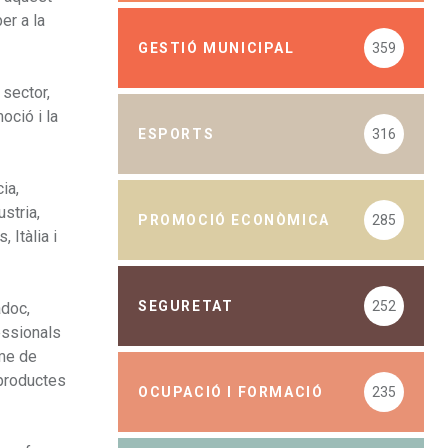
er a la
GESTIÓ MUNICIPAL
359
 sector,
oció i la
ESPORTS
316
ia,
stria,
PROMOCIÓ ECONÒMICA
285
 Itàlia i
SEGURETAT
252
adoc,
essionals
sme de
 productes
OCUPACIÓ I FORMACIÓ
235