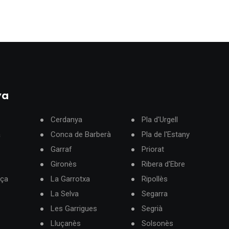
ya
Cerdanya
Pla d'Urgell
à
Conca de Barberà
Pla de l'Estany
Garraf
Priorat
Gironès
Ribera d'Ebre
rça
La Garrotxa
Ripollès
La Selva
Segarra
Les Garrigues
Segrià
Lluçanès
Solsonès