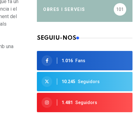
que fa un
ncia i el
OBRES I SERVEIS
101
ment del
 als
SEGUIU-NOS
amb una
1.016
Fans
10.245
Seguidors
1.481
Seguidors