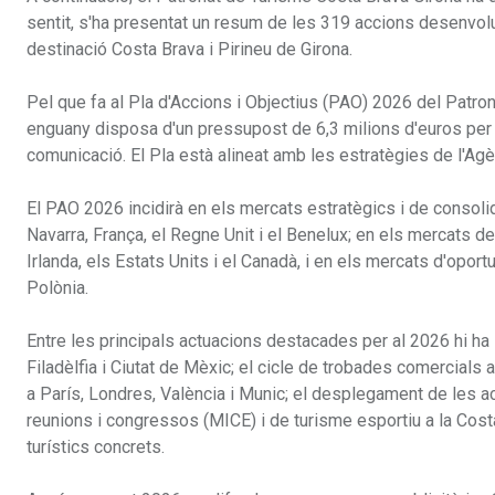
sentit, s'ha presentat un resum de les 319 accions desenvo
destinació Costa Brava i Pirineu de Girona.
Pel que fa al Pla d'Accions i Objectius (PAO) 2026 del Patro
enguany disposa d'un pressupost de 6,3 milions d'euros per 
comunicació. El Pla està alineat amb les estratègies de l'Ag
El PAO 2026 incidirà en els mercats estratègics i de consolida
Navarra, França, el Regne Unit i el Benelux; en els mercats de
Irlanda, els Estats Units i el Canadà, i en els mercats d'oport
Polònia.
Entre les principals actuacions destacades per al 2026 hi ha l
Filadèlfia i Ciutat de Mèxic; el cicle de trobades comercials 
a París, Londres, València i Munic; el desplegament de les 
reunions i congressos (MICE) i de turisme esportiu a la Cost
turístics concrets.