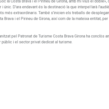
c la Costa Brava i el Pirineu de Girona, amb mi vius el doble», 
 únic. D'ara endavant és la destinació la que interpel·larà l'audiè
ibuts més extraordinaris. També s'inicien els treballs de desplega
 Brava i el Pirineu de Girona, així com de la mateixa entitat, per
ganitzat pel Patronat de Turisme Costa Brava Girona ha conclòs 
públic i el sector privat dedicat al turisme.