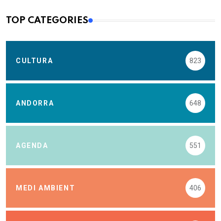
TOP CATEGORIES
CULTURA
823
ANDORRA
648
AGENDA
551
MEDI AMBIENT
406