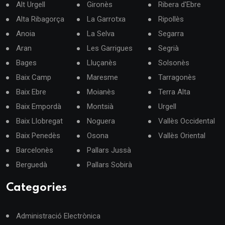
Alt Urgell
Gironès
Ribera d'Ebre
Alta Ribagorça
La Garrotxa
Ripollès
Anoia
La Selva
Segarra
Aran
Les Garrigues
Segrià
Bages
Lluçanès
Solsonès
Baix Camp
Maresme
Tarragonès
Baix Ebre
Moianès
Terra Alta
Baix Empordà
Montsià
Urgell
Baix Llobregat
Noguera
Vallès Occidental
Baix Penedès
Osona
Vallès Oriental
Barcelonès
Pallars Jussà
Berguedà
Pallars Sobirà
Categories
Administració Electrònica