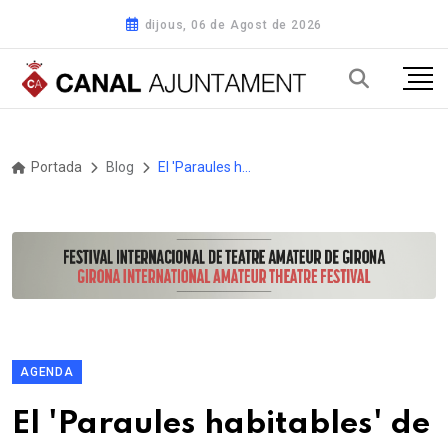
dijous, 06 de Agost de 2026
Portada
Blog
El 'Paraules habitables' de La Xarxa i el TERMCAT se suma al 8M
AGENDA
El 'Paraules habitables' de