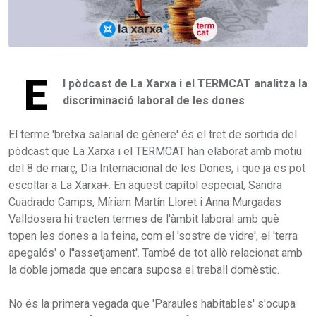
E
l pòdcast de La Xarxa i el TERMCAT analitza la
discriminació laboral de les dones
El terme 'bretxa salarial de gènere' és el tret de sortida del
pòdcast que La Xarxa i el TERMCAT han elaborat amb motiu
del 8 de març, Dia Internacional de les Dones, i que ja es pot
escoltar a La Xarxa+. En aquest capítol especial, Sandra
Cuadrado Camps, Míriam Martín Lloret i Anna Murgadas
Valldosera hi tracten termes de l'àmbit laboral amb què
topen les dones a la feina, com el 'sostre de vidre', el 'terra
apegalós' o l''assetjament'. També de tot allò relacionat amb
la doble jornada que encara suposa el treball domèstic.
No és la primera vegada que 'Paraules habitables' s'ocupa