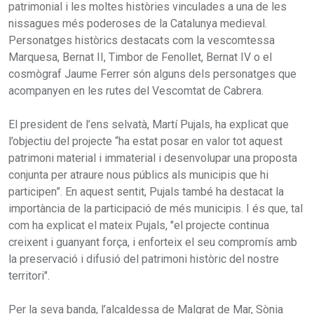
patrimonial i les moltes històries vinculades a una de les
nissagues més poderoses de la Catalunya medieval.
Personatges històrics destacats com la vescomtessa
Marquesa, Bernat II, Timbor de Fenollet, Bernat IV o el
cosmògraf Jaume Ferrer són alguns dels personatges que
acompanyen en les rutes del Vescomtat de Cabrera.
El president de l’ens selvatà, Martí Pujals, ha explicat que
l’objectiu del projecte “ha estat posar en valor tot aquest
patrimoni material i immaterial i desenvolupar una proposta
conjunta per atraure nous públics als municipis que hi
participen”. En aquest sentit, Pujals també ha destacat la
importància de la participació de més municipis. I és que, tal
com ha explicat el mateix Pujals, "el projecte continua
creixent i guanyant força, i enforteix el seu compromís amb
la preservació i difusió del patrimoni històric del nostre
territori".
Per la seva banda, l’alcaldessa de Malgrat de Mar, Sònia