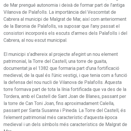
de Mar prengué autonomia i deixà de formar part de l’antiga
Vilanova de Palafolls. La importància del Vescomtat de
Cabrera al municipi de Malgrat de Mar, així com anteriorment
de la Baronia de Palafolls, va suposar que l’any passat el
consistori incorporés els escuts d’armes dels Palafolls i del
Cabrera, al nou escut municipal.
El municipi s’adhereix al projecte afegint un nou element
patrimonial, la Torre del Castell, una torre de guaita,
documentat ja el 1382 que formaria part d’una fortificació
medieval, de la qual és l’únic vestigi, i que tenia com a funció
la defensa del nou nucli de Vilanova de Palafolls. Aquesta
torre formava part de tota la línia fortificada que va des de la
Tordera, amb el Castell de Sant Joan de Blanes, passant per
la torre de Can Toni Joan, fins aproximadament Calella,
passant per Santa Susanna i Pineda. La Torre del Castell, és
l’element patrimonial més característic d’aquesta època
medieval i un dels símbols més característics de Malgrat de