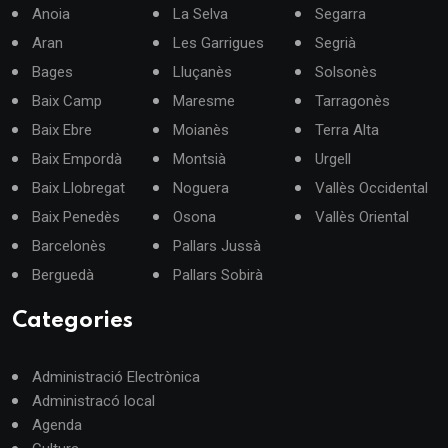
Anoia
La Selva
Segarra
Aran
Les Garrigues
Segrià
Bages
Lluçanès
Solsonès
Baix Camp
Maresme
Tarragonès
Baix Ebre
Moianès
Terra Alta
Baix Empordà
Montsià
Urgell
Baix Llobregat
Noguera
Vallès Occidental
Baix Penedès
Osona
Vallès Oriental
Barcelonès
Pallars Jussà
Berguedà
Pallars Sobirà
Categories
Administració Electrònica
Administracó local
Agenda