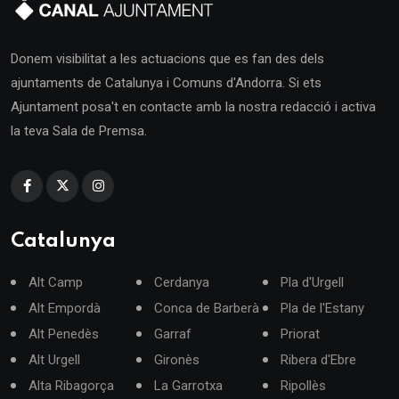
Donem visibilitat a les actuacions que es fan des dels
ajuntaments de Catalunya i Comuns d'Andorra. Si ets
Ajuntament posa't en contacte amb la nostra redacció i activa
la teva Sala de Premsa.
Catalunya
Alt Camp
Cerdanya
Pla d'Urgell
Alt Empordà
Conca de Barberà
Pla de l'Estany
Alt Penedès
Garraf
Priorat
Alt Urgell
Gironès
Ribera d'Ebre
Alta Ribagorça
La Garrotxa
Ripollès