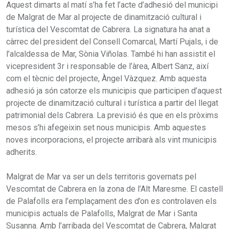
Aquest dimarts al matí s’ha fet l’acte d’adhesió del municipi
de Malgrat de Mar al projecte de dinamització cultural i
turística del Vescomtat de Cabrera. La signatura ha anat a
càrrec del president del Consell Comarcal, Martí Pujals, i de
l’alcaldessa de Mar, Sònia Viñolas. També hi han assistit el
vicepresident 3r i responsable de l’àrea, Albert Sanz, així
com el tècnic del projecte, Àngel Vàzquez. Amb aquesta
adhesió ja són catorze els municipis que participen d’aquest
projecte de dinamització cultural i turística a partir del llegat
patrimonial dels Cabrera. La previsió és que en els pròxims
mesos s’hi afegeixin set nous municipis. Amb aquestes
noves incorporacions, el projecte arribarà als vint municipis
adherits.
Malgrat de Mar va ser un dels territoris governats pel
Vescomtat de Cabrera en la zona de l’Alt Maresme. El castell
de Palafolls era l’emplaçament des d’on es controlaven els
municipis actuals de Palafolls, Malgrat de Mar i Santa
Susanna. Amb l’arribada del Vescomtat de Cabrera, Malgrat