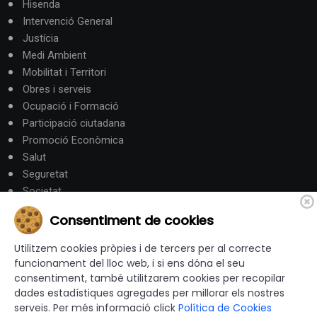
Hisenda
Intervenció General
Justícia
Medi Ambient
Mobilitat i Territori
Obres i serveis
Ocupació i Formació
Participació ciutadana
Promoció Econòmica
Salut
Seguretat
Societat
Turisme
Consentiment de cookies
Altres Canals
Utilitzem cookies pròpies i de tercers per al correcte
funcionament del lloc web, i si ens dóna el seu
consentiment, també utilitzarem cookies per recopilar
canalandorra.ad
dades estadístiques agregades per millorar els nostres
serveis. Per més informació click
Política de Cookies