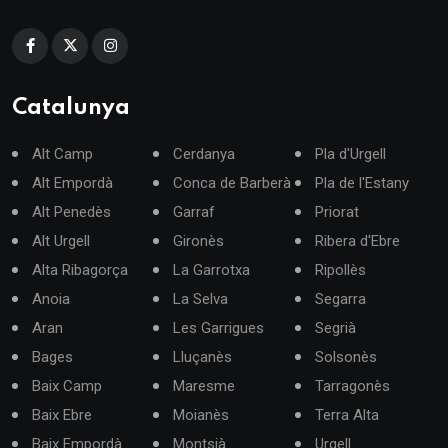
Catalunya
Alt Camp
Cerdanya
Pla d'Urgell
Alt Empordà
Conca de Barberà
Pla de l'Estany
Alt Penedès
Garraf
Priorat
Alt Urgell
Gironès
Ribera d'Ebre
Alta Ribagorça
La Garrotxa
Ripollès
Anoia
La Selva
Segarra
Aran
Les Garrigues
Segrià
Bages
Lluçanès
Solsonès
Baix Camp
Maresme
Tarragonès
Baix Ebre
Moianès
Terra Alta
Baix Empordà
Montsià
Urgell