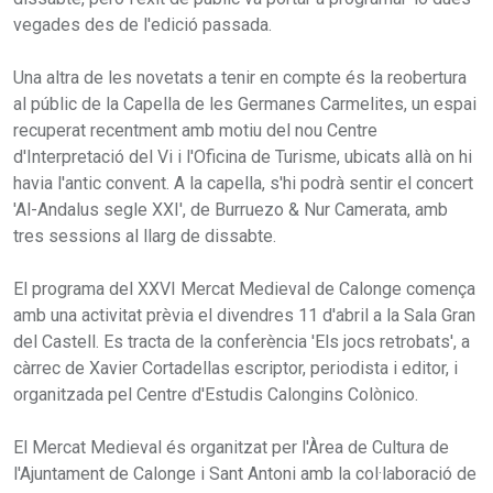
vegades des de l'edició passada.
Una altra de les novetats a tenir en compte és la reobertura
al públic de la Capella de les Germanes Carmelites, un espai
recuperat recentment amb motiu del nou Centre
d'Interpretació del Vi i l'Oficina de Turisme, ubicats allà on hi
havia l'antic convent. A la capella, s'hi podrà sentir el concert
'Al-Andalus segle XXI', de Burruezo & Nur Camerata, amb
tres sessions al llarg de dissabte.
El programa del XXVI Mercat Medieval de Calonge comença
amb una activitat prèvia el divendres 11 d'abril a la Sala Gran
del Castell. Es tracta de la conferència 'Els jocs retrobats', a
càrrec de Xavier Cortadellas escriptor, periodista i editor, i
organitzada pel Centre d'Estudis Calongins Colònico.
El Mercat Medieval és organitzat per l'Àrea de Cultura de
l'Ajuntament de Calonge i Sant Antoni amb la col·laboració de