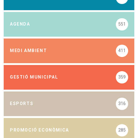
AGENDA
551
MEDI AMBIENT
411
GESTIÓ MUNICIPAL
359
ESPORTS
316
PROMOCIÓ ECONÒMICA
285