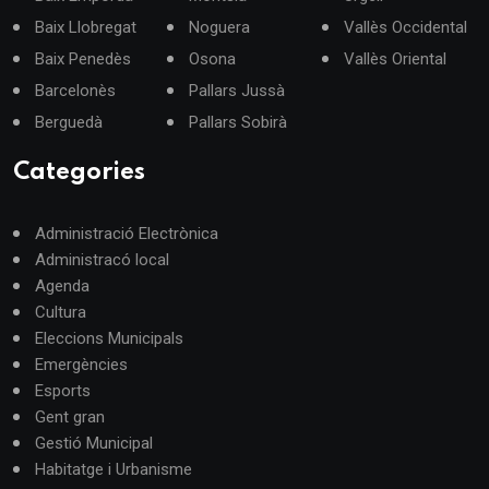
Baix Llobregat
Noguera
Vallès Occidental
Baix Penedès
Osona
Vallès Oriental
Barcelonès
Pallars Jussà
Berguedà
Pallars Sobirà
Categories
Administració Electrònica
Administracó local
Agenda
Cultura
Eleccions Municipals
Emergències
Esports
Gent gran
Gestió Municipal
Habitatge i Urbanisme