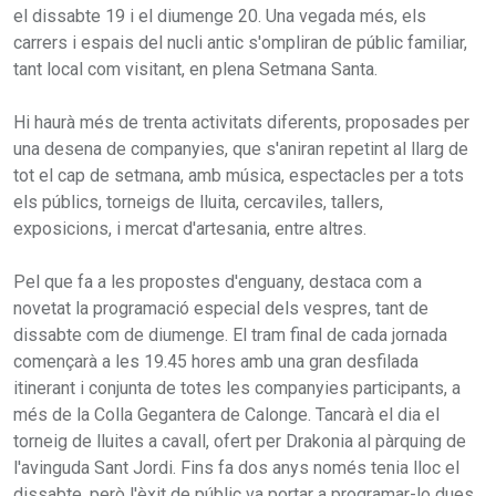
el dissabte 19 i el diumenge 20. Una vegada més, els
carrers i espais del nucli antic s'ompliran de públic familiar,
tant local com visitant, en plena Setmana Santa.
Hi haurà més de trenta activitats diferents, proposades per
una desena de companyies, que s'aniran repetint al llarg de
tot el cap de setmana, amb música, espectacles per a tots
els públics, torneigs de lluita, cercaviles, tallers,
exposicions, i mercat d'artesania, entre altres.
Pel que fa a les propostes d'enguany, destaca com a
novetat la programació especial dels vespres, tant de
dissabte com de diumenge. El tram final de cada jornada
començarà a les 19.45 hores amb una gran desfilada
itinerant i conjunta de totes les companyies participants, a
més de la Colla Gegantera de Calonge. Tancarà el dia el
torneig de lluites a cavall, ofert per Drakonia al pàrquing de
l'avinguda Sant Jordi. Fins fa dos anys només tenia lloc el
dissabte, però l'èxit de públic va portar a programar-lo dues