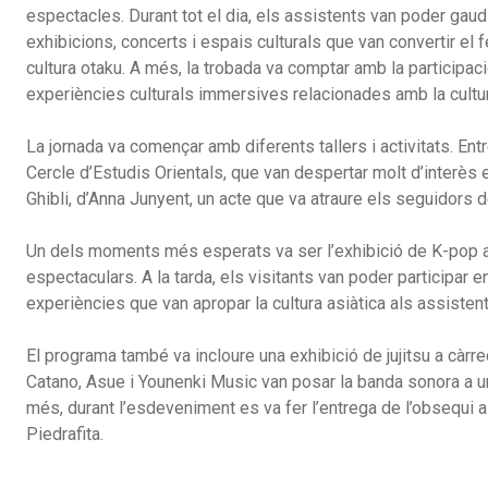
espectacles. Durant tot el dia, els assistents van poder gaud
exhibicions, concerts i espais culturals que van convertir el 
cultura otaku. A més, la trobada va comptar amb la participac
experiències culturals immersives relacionades amb la cultur
La jornada va començar amb diferents tallers i activitats. Entr
Cercle d’Estudis Orientals, que van despertar molt d’interès 
Ghibli, d’Anna Junyent, un acte que va atraure els seguidors de
Un dels moments més esperats va ser l’exhibició de K-pop a c
espectaculars. A la tarda, els visitants van poder participar en
experiències que van apropar la cultura asiàtica als assistent
El programa també va incloure una exhibició de jujitsu a càrre
Catano, Asue i Younenki Music van posar la banda sonora a una
més, durant l’esdeveniment es va fer l’entrega de l’obsequi a 
Piedrafita.