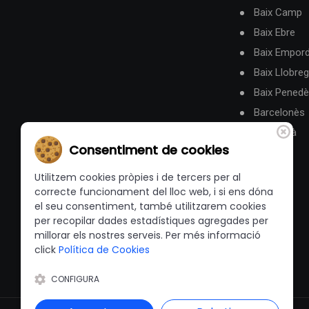
Baix Camp
Baix Ebre
Baix Empor
Baix Llobreg
Baix Pened
Barcelonès
Berguedà
Consentiment de cookies
Utilitzem cookies pròpies i de tercers per al
correcte funcionament del lloc web, i si ens dóna
el seu consentiment, també utilitzarem cookies
per recopilar dades estadístiques agregades per
millorar els nostres serveis. Per més informació
click
Política de Cookies
CONFIGURA