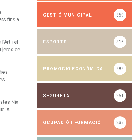
a
GESTIÓ MUNICIPAL
359
ts fins a
’Art i el
ESPORTS
316
Mujeres de
PROMOCIÓ ECONÒMICA
282
fies
ues
SEGURETAT
251
istes Nia
ic. A
OCUPACIÓ I FORMACIÓ
235