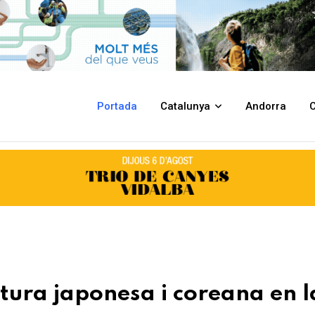
oreana en la 4a edició del Festimanga
Portada
Catalunya
Andorra
C
tura japonesa i coreana en l