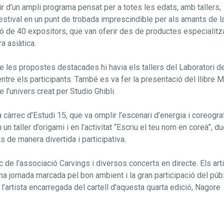
ir d’un ampli programa pensat per a totes les edats, amb tallers,
festival en un punt de trobada imprescindible per als amants de l
ió de 40 expositors, que van oferir des de productes especialitza
a asiàtica.
e les propostes destacades hi havia els tallers del Laboratori de l
entre els participants. També es va fer la presentació del llibre 
 l’univers creat per Studio Ghibli.
àrrec d'Estudi 15, que va omplir l’escenari d’energia i coreogra
 un taller d’origami i en l’activitat “Escriu el teu nom en coreà”, d
s de manera divertida i participativa.
c de l'associació Carvings i diversos concerts en directe. Els art
 jornada marcada pel bon ambient i la gran participació del públ
l’artista encarregada del cartell d’aquesta quarta edició, Nagore