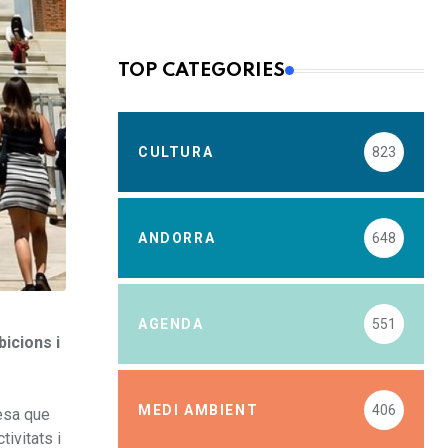
TOP CATEGORIES
CULTURA
823
ANDORRA
648
AGENDA
551
bicions i
MEDI AMBIENT
406
nesa que
tivitats i