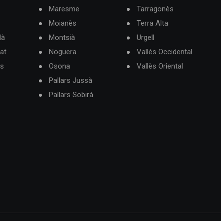
Maresme
Tarragonès
Moianès
Terra Alta
dà
Montsià
Urgell
at
Noguera
Vallès Occidental
ès
Osona
Vallès Oriental
Pallars Jussà
Pallars Sobirà