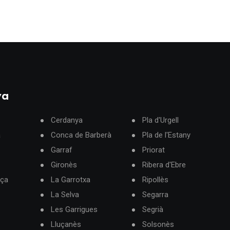
ya
Cerdanya
Pla d'Urgell
à
Conca de Barberà
Pla de l'Estany
Garraf
Priorat
Gironès
Ribera d'Ebre
rça
La Garrotxa
Ripollès
La Selva
Segarra
Les Garrigues
Segrià
Lluçanès
Solsonès