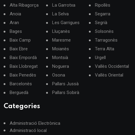
Alta Ribagorça
La Garrotxa
Ripollès
Anoia
La Selva
Segarra
Aran
Les Garrigues
Segrià
Bages
Lluçanès
Solsonès
Baix Camp
Maresme
Tarragonès
Baix Ebre
Moianès
Terra Alta
Baix Empordà
Montsià
Urgell
Baix Llobregat
Noguera
Vallès Occidental
Baix Penedès
Osona
Vallès Oriental
Barcelonès
Pallars Jussà
Berguedà
Pallars Sobirà
Categories
Administració Electrònica
Administracó local