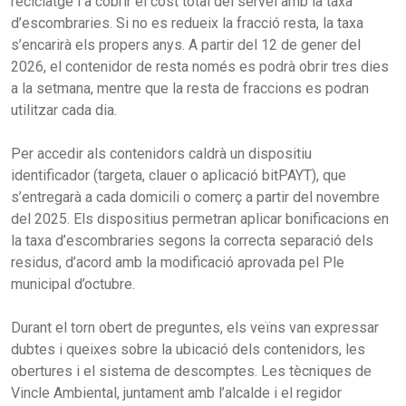
reciclatge i a cobrir el cost total del servei amb la taxa
d’escombraries. Si no es redueix la fracció resta, la taxa
s’encarirà els propers anys. A partir del 12 de gener del
2026, el contenidor de resta només es podrà obrir tres dies
a la setmana, mentre que la resta de fraccions es podran
utilitzar cada dia.
Per accedir als contenidors caldrà un dispositiu
identificador (targeta, clauer o aplicació bitPAYT), que
s’entregarà a cada domicili o comerç a partir del novembre
del 2025. Els dispositius permetran aplicar bonificacions en
la taxa d’escombraries segons la correcta separació dels
residus, d’acord amb la modificació aprovada pel Ple
municipal d’octubre.
Durant el torn obert de preguntes, els veïns van expressar
dubtes i queixes sobre la ubicació dels contenidors, les
obertures i el sistema de descomptes. Les tècniques de
Vincle Ambiental, juntament amb l’alcalde i el regidor