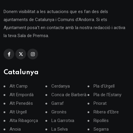
Donem visibilitat a les actuacions que es fan des dels
ajuntaments de Catalunya i Comuns d'Andorra. Si ets
Ajuntament posa't en contacte amb la nostra redacció i activa
la teva Sala de Premsa.
Catalunya
Alt Camp
Cerdanya
Pla d'Urgell
Alt Empordà
Conca de Barberà
Pla de l'Estany
Alt Penedès
Garraf
Priorat
Alt Urgell
Gironès
Ribera d'Ebre
Alta Ribagorça
La Garrotxa
Ripollès
Anoia
La Selva
Segarra