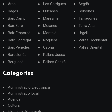
Aran
Les Garrigues
Segrià
Bages
Lluçanès
Solsonès
Baix Camp
Maresme
Tarragonès
Baix Ebre
Moianès
Terra Alta
Baix Empordà
Montsià
Urgell
Baix Llobregat
Noguera
Vallès Occidental
Baix Penedès
Osona
Vallès Oriental
Barcelonès
Pallars Jussà
Berguedà
Pallars Sobirà
Categories
Administració Electrònica
Administracó local
Agenda
Cultura
Eleccions Municipals