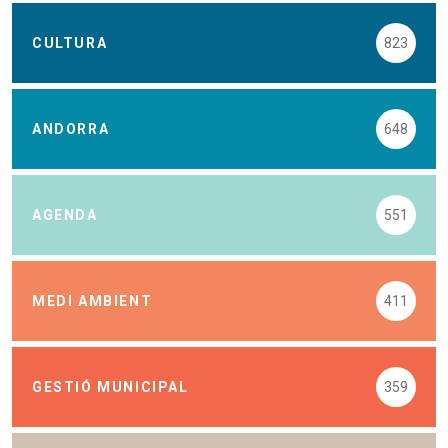
CULTURA
823
ANDORRA
648
AGENDA
551
MEDI AMBIENT
411
GESTIÓ MUNICIPAL
359