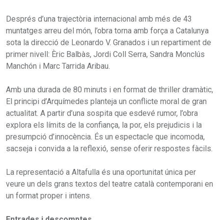
Després d’una trajectòria internacional amb més de 43
muntatges arreu del món, l’obra torna amb força a Catalunya
sota la direcció de Leonardo V. Granados i un repartiment de
primer nivell: Èric Balbàs, Jordi Coll Serra, Sandra Monclús
Manchón i Marc Tarrida Aribau.
Amb una durada de 80 minuts i en format de thriller dramàtic,
El principi d’Arquímedes planteja un conflicte moral de gran
actualitat. A partir d’una sospita que esdevé rumor, l’obra
explora els límits de la confiança, la por, els prejudicis i la
presumpció d’innocència. És un espectacle que incomoda,
sacseja i convida a la reflexió, sense oferir respostes fàcils.
La representació a Altafulla és una oportunitat única per
veure un dels grans textos del teatre català contemporani en
un format proper i intens.
Entrades i descomptes