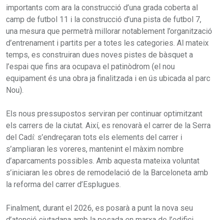
importants com ara la construcció d’una grada coberta al
camp de futbol 11 i la construcció d’una pista de futbol 7,
una mesura que permetrà millorar notablement l’organització
d’entrenament i partits per a totes les categories. Al mateix
temps, es construiran dues noves pistes de bàsquet a
l’espai que fins ara ocupava el patinòdrom (el nou
equipament és una obra ja finalitzada i en ús ubicada al parc
Nou).
Els nous pressupostos serviran per continuar optimitzant
els carrers de la ciutat. Així, es renovarà el carrer de la Serra
del Cadí: s’endreçaran tots els elements del carrer i
s’ampliaran les voreres, mantenint el màxim nombre
d’aparcaments possibles. Amb aquesta mateixa voluntat
s’iniciaran les obres de remodelació de la Barceloneta amb
la reforma del carrer d’Esplugues.
Finalment, durant el 2026, es posarà a punt la nova seu
d’atenció ciutadana amb la posada en marxa de l’edifici