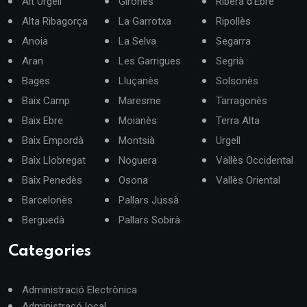
Alt Urgell
Gironès
Ribera d'Ebre
Alta Ribagorça
La Garrotxa
Ripollès
Anoia
La Selva
Segarra
Aran
Les Garrigues
Segrià
Bages
Lluçanès
Solsonès
Baix Camp
Maresme
Tarragonès
Baix Ebre
Moianès
Terra Alta
Baix Empordà
Montsià
Urgell
Baix Llobregat
Noguera
Vallès Occidental
Baix Penedès
Osona
Vallès Oriental
Barcelonès
Pallars Jussà
Berguedà
Pallars Sobirà
Categories
Administració Electrònica
Administracó local