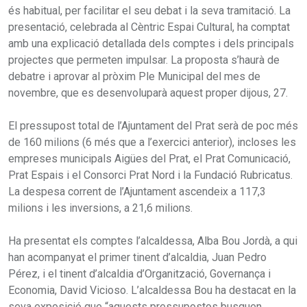
és habitual, per facilitar el seu debat i la seva tramitació. La
presentació, celebrada al Cèntric Espai Cultural, ha comptat
amb una explicació detallada dels comptes i dels principals
projectes que permeten impulsar. La proposta s’haurà de
debatre i aprovar al pròxim Ple Municipal del mes de
novembre, que es desenvoluparà aquest proper dijous, 27.
El pressupost total de l’Ajuntament del Prat serà de poc més
de 160 milions (6 més que a l’exercici anterior), incloses les
empreses municipals Aigües del Prat, el Prat Comunicació,
Prat Espais i el Consorci Prat Nord i la Fundació Rubricatus.
La despesa corrent de l’Ajuntament ascendeix a 117,3
milions i les inversions, a 21,6 milions.
Ha presentat els comptes l’alcaldessa, Alba Bou Jordà, a qui
han acompanyat el primer tinent d’alcaldia, Juan Pedro
Pérez, i el tinent d’alcaldia d’Organització, Governança i
Economia, David Vicioso. L’alcaldessa Bou ha destacat en la
seva exposició que “aquests pressupostos busquen