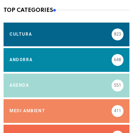
TOP CATEGORIES
CULTURA
823
ANDORRA
648
AGENDA
551
MEDI AMBIENT
411