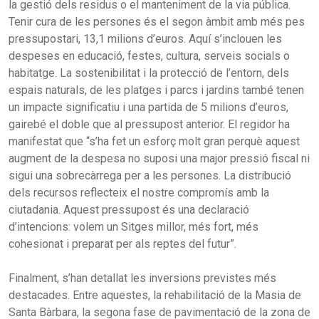
la gestió dels residus o el manteniment de la via pública.
Tenir cura de les persones és el segon àmbit amb més pes
pressupostari, 13,1 milions d’euros. Aquí s’inclouen les
despeses en educació, festes, cultura, serveis socials o
habitatge. La sostenibilitat i la protecció de l’entorn, dels
espais naturals, de les platges i parcs i jardins també tenen
un impacte significatiu i una partida de 5 milions d’euros,
gairebé el doble que al pressupost anterior. El regidor ha
manifestat que “s’ha fet un esforç molt gran perquè aquest
augment de la despesa no suposi una major pressió fiscal ni
sigui una sobrecàrrega per a les persones. La distribució
dels recursos reflecteix el nostre compromís amb la
ciutadania. Aquest pressupost és una declaració
d’intencions: volem un Sitges millor, més fort, més
cohesionat i preparat per als reptes del futur”.
Finalment, s’han detallat les inversions previstes més
destacades. Entre aquestes, la rehabilitació de la Masia de
Santa Bàrbara, la segona fase de pavimentació de la zona de