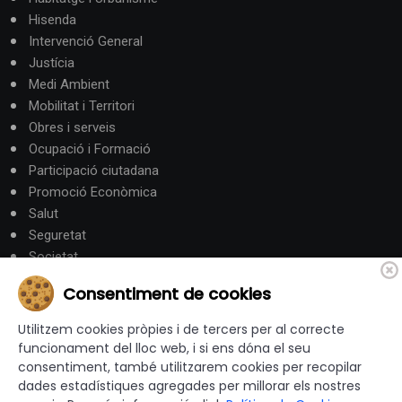
Hisenda
Intervenció General
Justícia
Medi Ambient
Mobilitat i Territori
Obres i serveis
Ocupació i Formació
Participació ciutadana
Promoció Econòmica
Salut
Seguretat
Societat
Turisme
Consentiment de cookies
Altres Canals
Utilitzem cookies pròpies i de tercers per al correcte
funcionament del lloc web, i si ens dóna el seu
consentiment, també utilitzarem cookies per recopilar
canalandorra.ad
dades estadístiques agregades per millorar els nostres