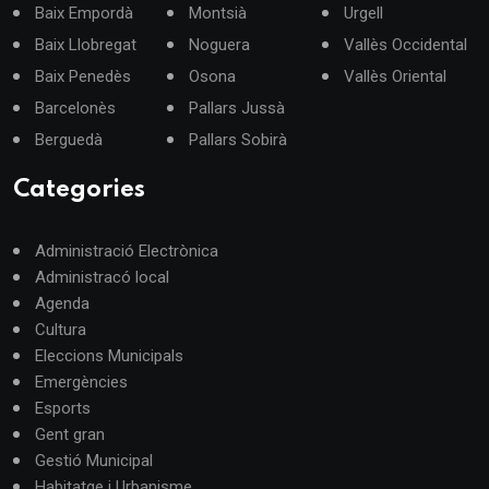
Baix Empordà
Montsià
Urgell
Baix Llobregat
Noguera
Vallès Occidental
Baix Penedès
Osona
Vallès Oriental
Barcelonès
Pallars Jussà
Berguedà
Pallars Sobirà
Categories
Administració Electrònica
Administracó local
Agenda
Cultura
Eleccions Municipals
Emergències
Esports
Gent gran
Gestió Municipal
Habitatge i Urbanisme