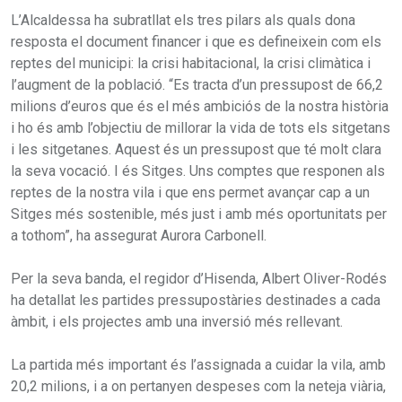
L’Alcaldessa ha subratllat els tres pilars als quals dona
resposta el document financer i que es defineixein com els
reptes del municipi: la crisi habitacional, la crisi climàtica i
l’augment de la població. “Es tracta d’un pressupost de 66,2
milions d’euros que és el més ambiciós de la nostra història
i ho és amb l’objectiu de millorar la vida de tots els sitgetans
i les sitgetanes. Aquest és un pressupost que té molt clara
la seva vocació. I és Sitges. Uns comptes que responen als
reptes de la nostra vila i que ens permet avançar cap a un
Sitges més sostenible, més just i amb més oportunitats per
a tothom”, ha assegurat Aurora Carbonell.
Per la seva banda, el regidor d’Hisenda, Albert Oliver-Rodés
ha detallat les partides pressupostàries destinades a cada
àmbit, i els projectes amb una inversió més rellevant.
La partida més important és l’assignada a cuidar la vila, amb
20,2 milions, i a on pertanyen despeses com la neteja viària,