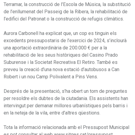
Terramar, la construcció de l’Escola de Música, la substitució
de l’enllumenat del Passeig de la Ribera, la rehabilitació de
l’edifici del Patronat o la construcció de refugis climàtics.
Aurora Carbonell ha explicat que, un cop es tinguin els
excedents pressupostaris de l’exercici de 2024, s’inclourà
una aportació extraordinària de 200.000 € per a la
rehabilitació de les seus històriques del Casino Prado
Suburense i la Societat Recreativa El Retiro. També es
preveu la creació d’una nova estació d’autobusos a Can
Robert i un nou Camp Polivalent a Pins Vens.
Després de la presentació, s’ha obert un torn de preguntes
per resoldre els dubtes de la ciutadania. Els assistents han
intervingut per demanar millores urbanístiques pels barris i
en la neteja de la vila, entre d’altres qüestions.
Tota la informació relacionada amb el Pressupost Municipal
es pot consultar al web www.sitges.cat/pressupost.