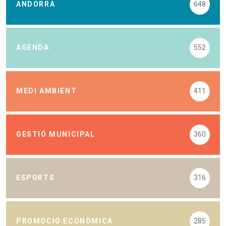
ANDORRA
648
AGENDA
552
MEDI AMBIENT
411
GESTIÓ MUNICIPAL
360
ESPORTS
316
PROMOCIÓ ECONÒMICA
285