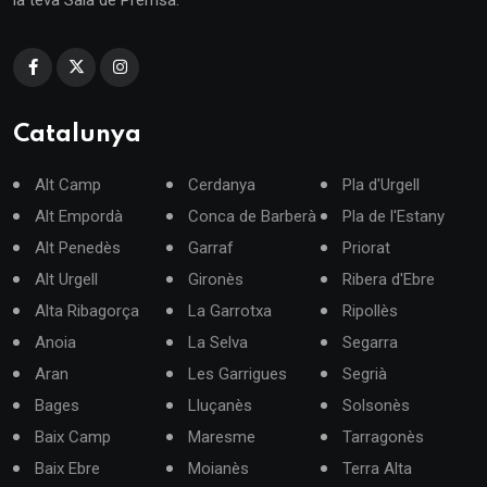
Catalunya
Alt Camp
Cerdanya
Pla d'Urgell
Alt Empordà
Conca de Barberà
Pla de l'Estany
Alt Penedès
Garraf
Priorat
Alt Urgell
Gironès
Ribera d'Ebre
Alta Ribagorça
La Garrotxa
Ripollès
Anoia
La Selva
Segarra
Aran
Les Garrigues
Segrià
Bages
Lluçanès
Solsonès
Baix Camp
Maresme
Tarragonès
Baix Ebre
Moianès
Terra Alta