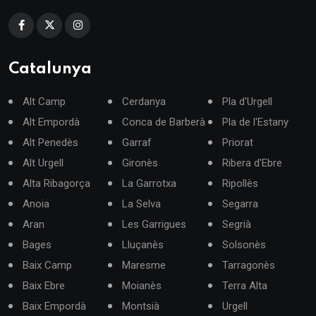
Catalunya
Alt Camp
Cerdanya
Pla d'Urgell
Alt Empordà
Conca de Barberà
Pla de l'Estany
Alt Penedès
Garraf
Priorat
Alt Urgell
Gironès
Ribera d'Ebre
Alta Ribagorça
La Garrotxa
Ripollès
Anoia
La Selva
Segarra
Aran
Les Garrigues
Segrià
Bages
Lluçanès
Solsonès
Baix Camp
Maresme
Tarragonès
Baix Ebre
Moianès
Terra Alta
Baix Empordà
Montsià
Urgell