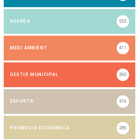
AGENDA
552
MEDI AMBIENT
411
GESTIÓ MUNICIPAL
360
ESPORTS
316
PROMOCIÓ ECONÒMICA
285