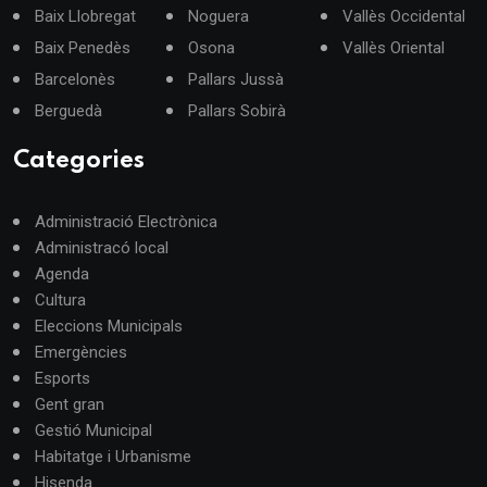
Baix Llobregat
Noguera
Vallès Occidental
Baix Penedès
Osona
Vallès Oriental
Barcelonès
Pallars Jussà
Berguedà
Pallars Sobirà
Categories
Administració Electrònica
Administracó local
Agenda
Cultura
Eleccions Municipals
Emergències
Esports
Gent gran
Gestió Municipal
Habitatge i Urbanisme
Hisenda