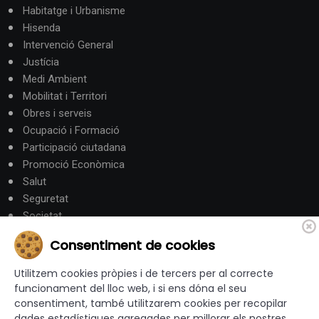
Habitatge i Urbanisme
Hisenda
Intervenció General
Justícia
Medi Ambient
Mobilitat i Territori
Obres i serveis
Ocupació i Formació
Participació ciutadana
Promoció Econòmica
Salut
Seguretat
Societat
Turisme
Consentiment de cookies
Altres Canals
Utilitzem cookies pròpies i de tercers per al correcte
funcionament del lloc web, i si ens dóna el seu
consentiment, també utilitzarem cookies per recopilar
canalandorra.ad
dades estadístiques agregades per millorar els nostres