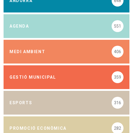
ANDORRA
648
AGENDA
551
MEDI AMBIENT
406
GESTIÓ MUNICIPAL
359
ESPORTS
316
PROMOCIÓ ECONÒMICA
282