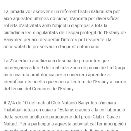
La jornada vol esdevenir un referent festiu naturalista per
això aquestes últimes edicions, s’aposta per diversificar
l’oferta d’activitats amb l’objectiu d’apropar a tota la
ciutadania les singularitats de l’espai protegit de l’Estany de
Banyoles per així despertar l’interès pel respecte i la
necessitat de preservació d’aquest entorn únic.
La 22a edició acollirà una desena de propostes que
començaran a les 9 del matí a la zona de pícnic de La Draga
amb una ruta ornitològica per a conèixer i aprendre a
identificar els ocells que viuen a l’entorn de l’Estany a càrrec
del tècnic del Consorci de l’Estany.
A 2/4 de 10 del matí al Club Natació Banyoles s’iniciarà
l’habitual neteja en caiac a l’Estany, gràcies a la col·laboració
de la secció adulta de piragüisme del propi Club i `Caiac i
Natura’. Per a participar a aquesta activitat cal fer inscripció i
complir amb els requisits de ser major de 8 anys i saber