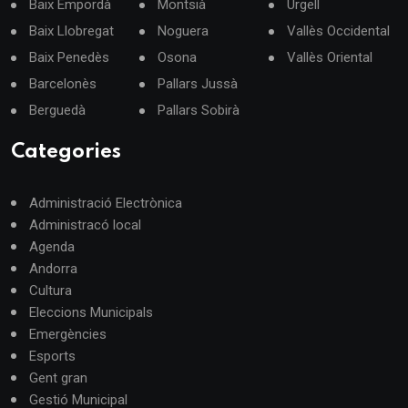
Baix Empordà
Montsià
Urgell
Baix Llobregat
Noguera
Vallès Occidental
Baix Penedès
Osona
Vallès Oriental
Barcelonès
Pallars Jussà
Berguedà
Pallars Sobirà
Categories
Administració Electrònica
Administracó local
Agenda
Andorra
Cultura
Eleccions Municipals
Emergències
Esports
Gent gran
Gestió Municipal