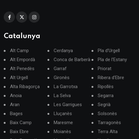
Catalunya
Alt Camp
Cerdanya
Pla d'Urgell
Alt Empordà
Conca de Barberà
Pla de l'Estany
Alt Penedès
Garraf
Priorat
Alt Urgell
Gironès
Ribera d'Ebre
Alta Ribagorça
La Garrotxa
Ripollès
Anoia
La Selva
Segarra
Aran
Les Garrigues
Segrià
Bages
Lluçanès
Solsonès
Baix Camp
Maresme
Tarragonès
Baix Ebre
Moianès
Terra Alta