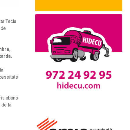
nta Tecla
 de
mbre,
tarda.
da
ecessitats
ris abans
 de la