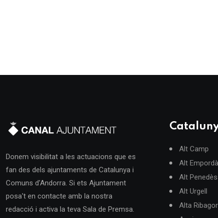
Catalun
Alt Camp
Donem visibilitat a les actuacions que es
Alt Empord
fan des dels ajuntaments de Catalunya i
Alt Penedès
Comuns d'Andorra. Si ets Ajuntament
Alt Urgell
posa't en contacte amb la nostra
Alta Ribago
redacció i activa la teva Sala de Premsa.