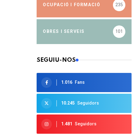
OCUPACIÓ I FORMACIÓ
235
OBRES I SERVEIS
101
SEGUIU-NOS
1.016
Fans
10.245
Seguidors
1.481
Seguidors