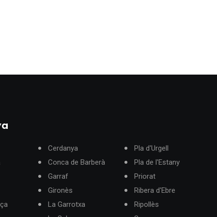
ya
Cerdanya
Pla d'Urgell
à
Conca de Barberà
Pla de l'Estany
Garraf
Priorat
Gironès
Ribera d'Ebre
rça
La Garrotxa
Ripollès