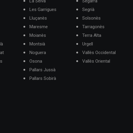
La Selva
Segarra
Les Garrigues
Segrià
Lluçanès
Solsonès
Maresme
Tarragonès
Moianès
Terra Alta
dà
Montsià
Urgell
at
Noguera
Vallès Occidental
ès
Osona
Vallès Oriental
Pallars Jussà
Pallars Sobirà