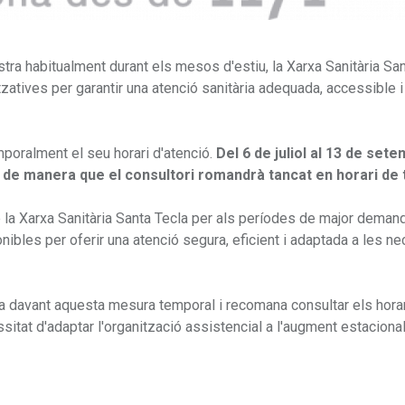
tra habitualment durant els mesos d'estiu, la Xarxa Sanitària Sa
atives per garantir una atenció sanitària adequada, accessible i
mporalment el seu horari d'atenció.
Del 6 de juliol al 13 de sete
í, de manera que el consultori romandrà tancat en horari de 
 la Xarxa Sanitària Santa Tecla per als períodes de major deman
nibles per oferir una atenció segura, eficient i adaptada a les n
nia davant aquesta mesura temporal i recomana consultar els hora
sitat d'adaptar l'organització assistencial a l'augment estacional