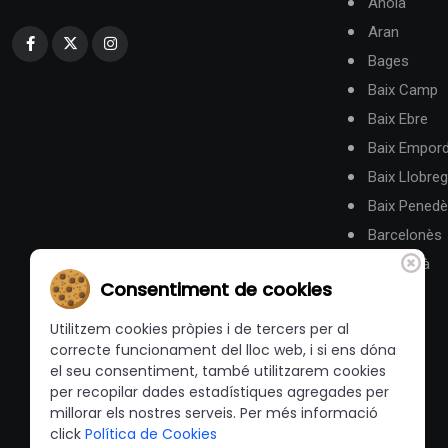
Anoia
Aran
Bages
Baix Camp
Baix Ebre
Baix Empor
Baix Llobreg
Baix Pened
Barcelonès
Berguedà
Consentiment de cookies
Utilitzem cookies pròpies i de tercers per al
correcte funcionament del lloc web, i si ens dóna
el seu consentiment, també utilitzarem cookies
per recopilar dades estadístiques agregades per
millorar els nostres serveis. Per més informació
click
Política de Cookies