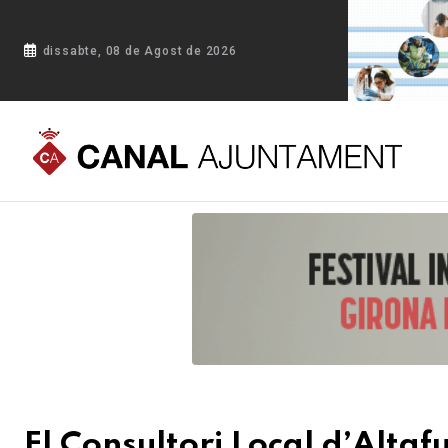
dissabte, 08 de Agost de 2026
Portada
Blog
El Consultori Local d’Altafulla adapta el seu 
El Consultori Local d’Altaf