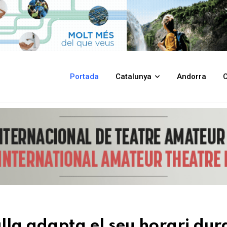
horari durant el període estival
Portada
Catalunya
Andorra
C
ulla adapta el seu horari dur