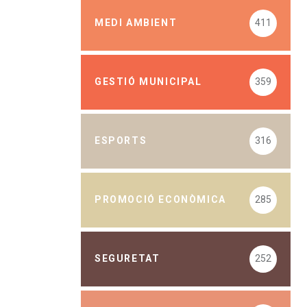
MEDI AMBIENT
411
GESTIÓ MUNICIPAL
359
ESPORTS
316
PROMOCIÓ ECONÒMICA
285
SEGURETAT
252