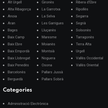
Alt Urgell
Gironès
Ribera d'Ebre
Alta Ribagorça
La Garrotxa
Ripollès
Anoia
La Selva
Segarra
Aran
Les Garrigues
Segrià
Bages
Lluçanès
Solsonès
Baix Camp
Maresme
Tarragonès
Baix Ebre
Moianès
Terra Alta
Baix Empordà
Montsià
Urgell
Baix Llobregat
Noguera
Vallès Occidental
Baix Penedès
Osona
Vallès Oriental
Barcelonès
Pallars Jussà
Berguedà
Pallars Sobirà
Categories
Administració Electrònica