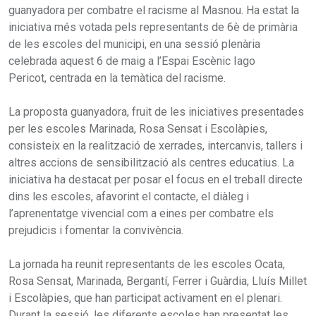
guanyadora per combatre el racisme al Masnou. Ha estat la
iniciativa més votada pels representants de 6è de primària
de les escoles del municipi, en una sessió plenària
celebrada aquest 6 de maig a l’Espai Escènic Iago
Pericot, centrada en la temàtica del racisme.
La proposta guanyadora, fruit de les iniciatives presentades
per les escoles Marinada, Rosa Sensat i Escolàpies,
consisteix en la realització de xerrades, intercanvis, tallers i
altres accions de sensibilització als centres educatius. La
iniciativa ha destacat per posar el focus en el treball directe
dins les escoles, afavorint el contacte, el diàleg i
l’aprenentatge vivencial com a eines per combatre els
prejudicis i fomentar la convivència.
La jornada ha reunit representants de les escoles Ocata,
Rosa Sensat, Marinada, Bergantí, Ferrer i Guàrdia, Lluís Millet
i Escolàpies, que han participat activament en el plenari.
Durant la sessió, les diferents escoles han presentat les