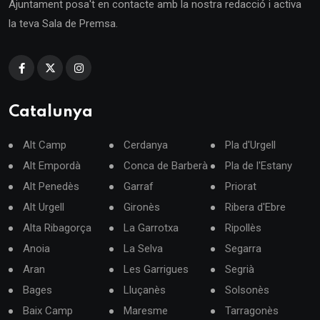
Ajuntament posa't en contacte amb la nostra redacció i activa
la teva Sala de Premsa.
Catalunya
Alt Camp
Cerdanya
Pla d'Urgell
Alt Empordà
Conca de Barberà
Pla de l'Estany
Alt Penedès
Garraf
Priorat
Alt Urgell
Gironès
Ribera d'Ebre
Alta Ribagorça
La Garrotxa
Ripollès
Anoia
La Selva
Segarra
Aran
Les Garrigues
Segrià
Bages
Lluçanès
Solsonès
Baix Camp
Maresme
Tarragonès