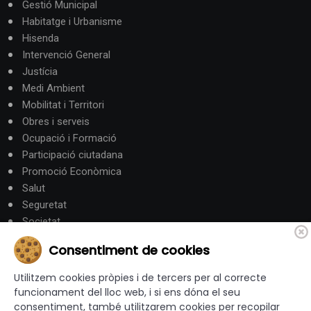
Gestió Municipal
Habitatge i Urbanisme
Hisenda
Intervenció General
Justícia
Medi Ambient
Mobilitat i Territori
Obres i serveis
Ocupació i Formació
Participació ciutadana
Promoció Econòmica
Salut
Seguretat
Societat
Turisme
Consentiment de cookies
Altres Canals
Utilitzem cookies pròpies i de tercers per al correcte
funcionament del lloc web, i si ens dóna el seu
consentiment, també utilitzarem cookies per recopilar