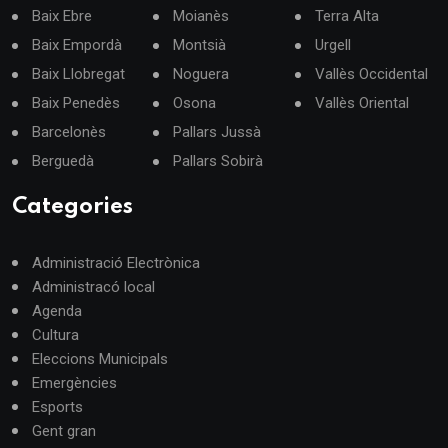
Baix Ebre
Moianès
Terra Alta
Baix Empordà
Montsià
Urgell
Baix Llobregat
Noguera
Vallès Occidental
Baix Penedès
Osona
Vallès Oriental
Barcelonès
Pallars Jussà
Berguedà
Pallars Sobirà
Categories
Administració Electrònica
Administracó local
Agenda
Cultura
Eleccions Municipals
Emergències
Esports
Gent gran