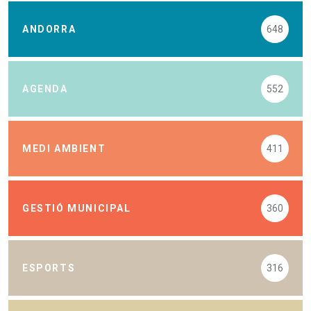
ANDORRA
648
AGENDA
552
MEDI AMBIENT
411
GESTIÓ MUNICIPAL
360
ESPORTS
316