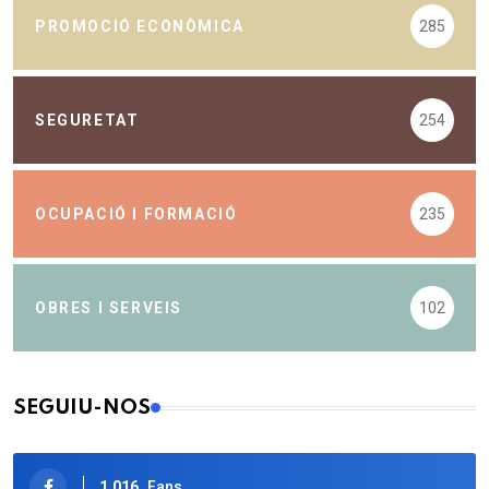
PROMOCIÓ ECONÒMICA
285
SEGURETAT
254
OCUPACIÓ I FORMACIÓ
235
OBRES I SERVEIS
102
SEGUIU-NOS
1.016
Fans