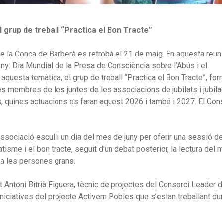
l grup de treball “Practica el Bon Tracte”
de la Conca de Barberà es retrobà el 21 de maig. En aquesta reun
 juny: Dia Mundial de la Presa de Consciència sobre l’Abús i el
questa temàtica, el grup de treball “Practica el Bon Tracte”, for
s membres de les juntes de les associacions de jubilats i jubila
s, quines actuacions es faran aquest 2026 i també i 2027. El Con
ssociació esculli un dia del mes de juny per oferir una sessió d
isme i el bon tracte, seguit d’un debat posterior, la lectura del m
 a les persones grans.
at Antoni Bitrià Figuera, tècnic de projectes del Consorci Leader 
iciatives del projecte Activem Pobles que s’estan treballant du