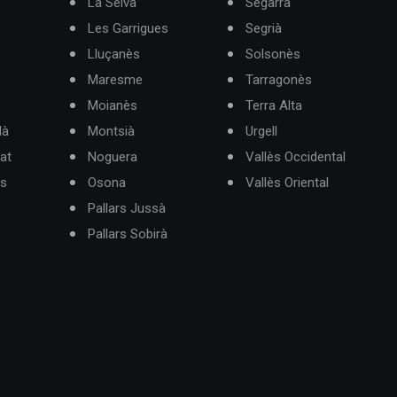
La Selva
Segarra
Les Garrigues
Segrià
Lluçanès
Solsonès
Maresme
Tarragonès
Moianès
Terra Alta
dà
Montsià
Urgell
at
Noguera
Vallès Occidental
ès
Osona
Vallès Oriental
Pallars Jussà
Pallars Sobirà