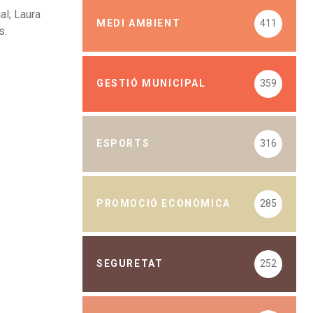
al; Laura
MEDI AMBIENT
411
s.
GESTIÓ MUNICIPAL
359
ESPORTS
316
PROMOCIÓ ECONÒMICA
285
SEGURETAT
252