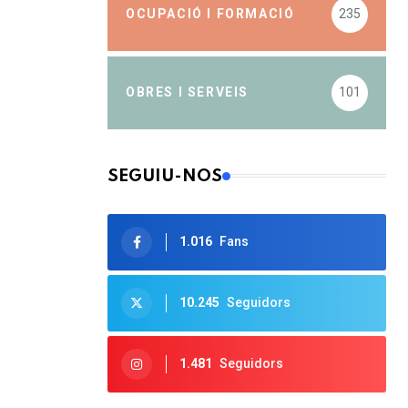
OCUPACIÓ I FORMACIÓ
235
OBRES I SERVEIS
101
SEGUIU-NOS
1.016
Fans
10.245
Seguidors
1.481
Seguidors