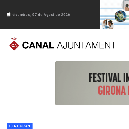
divendres, 07 de Agost de 2026
Portada
Blog
El Consell Consultiu Comarcal de la Gent Gra
GENT GRAN