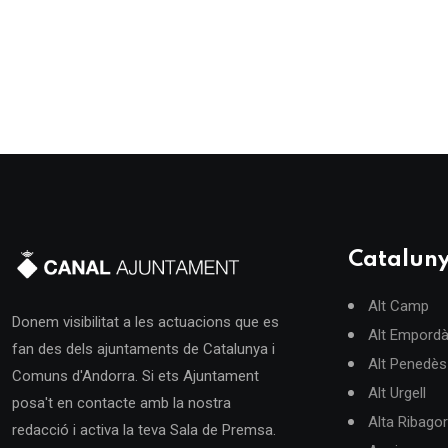
Catalun
Alt Camp
Donem visibilitat a les actuacions que es
Alt Empord
fan des dels ajuntaments de Catalunya i
Alt Penedès
Comuns d'Andorra. Si ets Ajuntament
Alt Urgell
posa't en contacte amb la nostra
Alta Ribago
redacció i activa la teva Sala de Premsa.