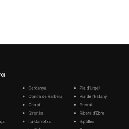
ya
Cerdanya
Pla d'Urgell
à
Conca de Barberà
Pla de l'Estany
Garraf
Priorat
Gironès
Ribera d'Ebre
rça
La Garrotxa
Ripollès