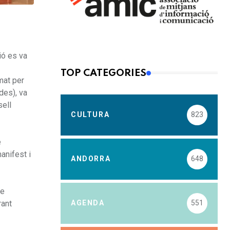
ió es va
TOP CATEGORIES
mat per
des), va
sell
CULTURA
823
e
anifest i
ANDORRA
648
de
rant
AGENDA
551