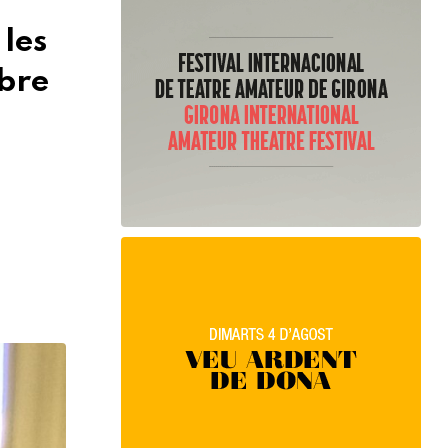
les
obre