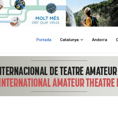
n prepara les activitats pel Dia Mundial de la Presa de Consciència sobr
Portada
Catalunya
Andorra
C