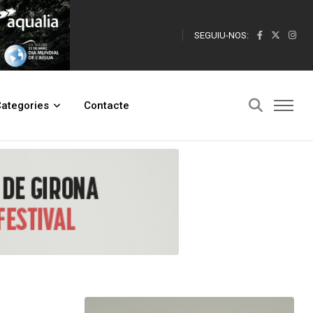
SEGUIU-NOS:
e l’Abús i el Maltractament a les Persones Grans
ategories
Contacte