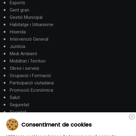
Esports
Gent gran
Gestió Municipal
Habitatge i Urbanisme
Hisenda
Intervenció General
Justícia
Medi Ambient
Mobilitat i Territori
Obres i serveis
Ocupació i Formació
Participació ciutadana
Promoció Econòmica
Salut
Seguretat
Societat
Turisme
Consentiment de cookies