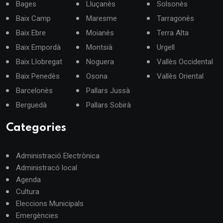
Bages
Lluçanès
Solsonès
Baix Camp
Maresme
Tarragonès
Baix Ebre
Moianès
Terra Alta
Baix Empordà
Montsià
Urgell
Baix Llobregat
Noguera
Vallès Occidental
Baix Penedès
Osona
Vallès Oriental
Barcelonès
Pallars Jussà
Berguedà
Pallars Sobirà
Categories
Administració Electrònica
Administracó local
Agenda
Cultura
Eleccions Municipals
Emergències