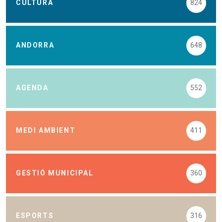
CULTURA
824
ANDORRA
648
AGENDA
552
MEDI AMBIENT
411
GESTIÓ MUNICIPAL
360
ESPORTS
316