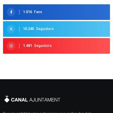
1.016
Fans
10.245
Seguidors
1.481
Seguidors