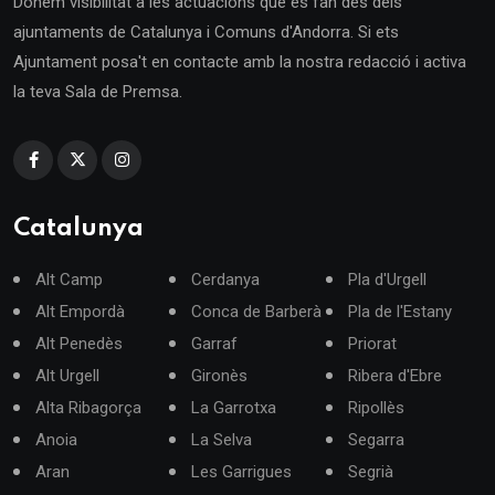
Donem visibilitat a les actuacions que es fan des dels
ajuntaments de Catalunya i Comuns d'Andorra. Si ets
Ajuntament posa't en contacte amb la nostra redacció i activa
la teva Sala de Premsa.
Catalunya
Alt Camp
Cerdanya
Pla d'Urgell
Alt Empordà
Conca de Barberà
Pla de l'Estany
Alt Penedès
Garraf
Priorat
Alt Urgell
Gironès
Ribera d'Ebre
Alta Ribagorça
La Garrotxa
Ripollès
Anoia
La Selva
Segarra
Aran
Les Garrigues
Segrià