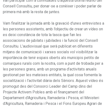
van participar com a convidades d'aquesta última reunió del
Consell Consultiu, per donar-se a conèixer i poder parlar de
primera mà amb la resta de juntes.
Vam finalitzar la jornada amb la gravació d’unes entrevistes a
les persones assistents, amb l’objectiu de crear un vídeo on
es deixi constància de tota la tasca que fan les
associacions de jubilats i jubilades i la funció del Consell
Consultiu. L’audiovisual que serà publicat en diferents
mitjans de comunicació i xarxes socials vol visibilitzar la
importància de tenir espais oberts als municipis petits de
comarques rurals com la nostra, com a punt de trobada per a
les persones grans, amb un programa d’activitats anuals
gestionat per les mateixes entitats, la qual cosa fomenta la
socialització i l’activitat diària dels Sèniors. Aquest vídeo és
promogut des del Consorci Leader del Camp dins del
Projecte Activem Pobles amb el finançament del
Departament d’Agricultura, Ramaderia i Pesca, el Ministeri
d’Agricultura, Ramaderia i Pesca i el Fons Europeu Agrari de