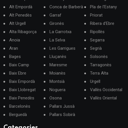
Alt Empordà
Conca de Barberà
Pla de l'Estany
Alt Penedès
Garraf
Priorat
Alt Urgell
Gironès
Ribera d'Ebre
Alta Ribagorça
La Garrotxa
Ripollès
Anoia
La Selva
Segarra
Aran
Les Garrigues
Segrià
Bages
Lluçanès
Solsonès
Baix Camp
Maresme
Tarragonès
Baix Ebre
Moianès
Terra Alta
Baix Empordà
Montsià
Urgell
Baix Llobregat
Noguera
Vallès Occidental
Baix Penedès
Osona
Vallès Oriental
Barcelonès
Pallars Jussà
Berguedà
Pallars Sobirà
Categories