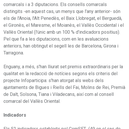
comarcals i a 3 diputacions. Els consells comarcals
distingits -en aquest cas, un menys que l'any anterior- són
els de l'Anoia, l'Alt Penedès, el Baix Llobregat, el Berguedà,
el Gironès, el Maresme, el Moianès, el Vallès Occidental i el
Vallès Oriental (l'únic amb un 100 % d'indicadors positius).
Pel que fa a les diputacions, com en les avaluacions
anteriors, han obtingut el segell les de Barcelona, Girona i
Tarragona.
Enguany, a més, s'han lliurat set premis extraordinaris per la
qualitat en la redacció de notícies segons els criteris del
projecte Infoparticipa: s'han atorgat als webs dels
ajuntaments de Bigues i Riells del Fai, Molins de Rei, Premià
de Dalt, Solsona, Tiana i Viladecans, així com al consell
comarcal del Vallès Oriental.
Indicadors
Els 52 indicadors establerts pel ComSET (49 en el cas de