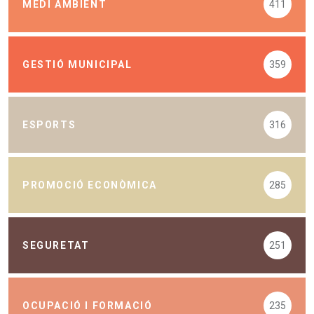
MEDI AMBIENT
411
GESTIÓ MUNICIPAL
359
ESPORTS
316
PROMOCIÓ ECONÒMICA
285
SEGURETAT
251
OCUPACIÓ I FORMACIÓ
235