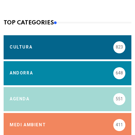
TOP CATEGORIES
CULTURA
823
ANDORRA
648
AGENDA
551
MEDI AMBIENT
411