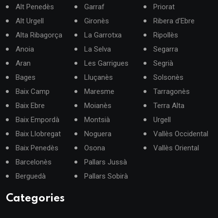
Alt Penedès
Garraf
Priorat
Alt Urgell
Gironès
Ribera d'Ebre
Alta Ribagorça
La Garrotxa
Ripollès
Anoia
La Selva
Segarra
Aran
Les Garrigues
Segrià
Bages
Lluçanès
Solsonès
Baix Camp
Maresme
Tarragonès
Baix Ebre
Moianès
Terra Alta
Baix Empordà
Montsià
Urgell
Baix Llobregat
Noguera
Vallès Occidental
Baix Penedès
Osona
Vallès Oriental
Barcelonès
Pallars Jussà
Berguedà
Pallars Sobirà
Categories