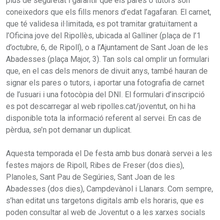
plus de seguretat i garantir que els pares o tutors són
coneixedors que els fills menors d’edat l’agafaran. El carnet,
que té validesa il·limitada, es pot tramitar gratuïtament a
l’Oficina jove del Ripollès, ubicada al Galliner (plaça de l’1
d’octubre, 6, de Ripoll), o a l’Ajuntament de Sant Joan de les
Abadesses (plaça Major, 3). Tan sols cal omplir un formulari
que, en el cas dels menors de divuit anys, també hauran de
signar els pares o tutors, i aportar una fotografia de carnet
de l’usuari i una fotocòpia del DNI. El formulari d’inscripció
es pot descarregar al web ripolles.cat/joventut, on hi ha
disponible tota la informació referent al servei. En cas de
pèrdua, se’n pot demanar un duplicat.
Aquesta temporada el De festa amb bus donarà servei a les
festes majors de Ripoll, Ribes de Freser (dos dies),
Planoles, Sant Pau de Segúries, Sant Joan de les
Abadesses (dos dies), Campdevànol i Llanars. Com sempre,
s’han editat uns targetons digitals amb els horaris, que es
poden consultar al web de Joventut o a les xarxes socials