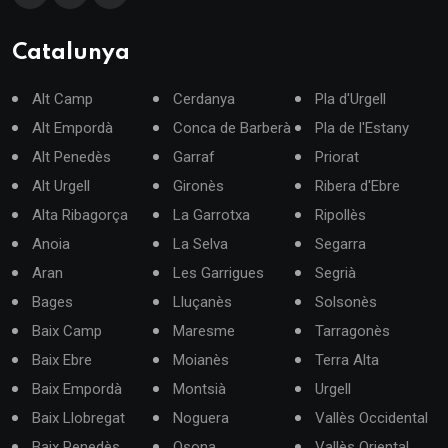
Catalunya
Alt Camp
Cerdanya
Pla d'Urgell
Alt Empordà
Conca de Barberà
Pla de l'Estany
Alt Penedès
Garraf
Priorat
Alt Urgell
Gironès
Ribera d'Ebre
Alta Ribagorça
La Garrotxa
Ripollès
Anoia
La Selva
Segarra
Aran
Les Garrigues
Segrià
Bages
Lluçanès
Solsonès
Baix Camp
Maresme
Tarragonès
Baix Ebre
Moianès
Terra Alta
Baix Empordà
Montsià
Urgell
Baix Llobregat
Noguera
Vallès Occidental
Baix Penedès
Osona
Vallès Oriental