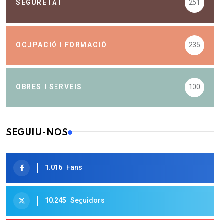
SEGURETAT
251
OCUPACIÓ I FORMACIÓ
235
OBRES I SERVEIS
100
SEGUIU-NOS
1.016
Fans
10.245
Seguidors