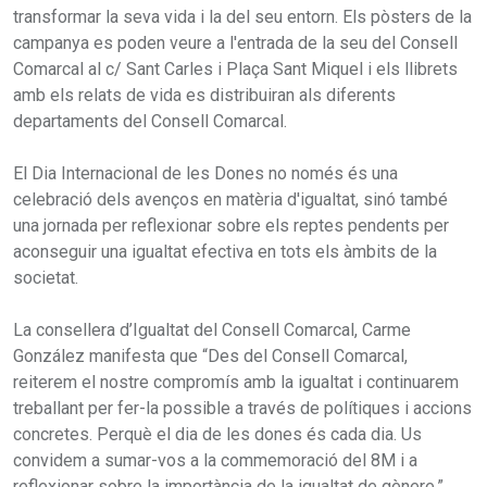
transformar la seva vida i la del seu entorn. Els pòsters de la
campanya es poden veure a l'entrada de la seu del Consell
Comarcal al c/ Sant Carles i Plaça Sant Miquel i els llibrets
amb els relats de vida es distribuiran als diferents
departaments del Consell Comarcal.
El Dia Internacional de les Dones no només és una
celebració dels avenços en matèria d'igualtat, sinó també
una jornada per reflexionar sobre els reptes pendents per
aconseguir una igualtat efectiva en tots els àmbits de la
societat.
La consellera d’Igualtat del Consell Comarcal, Carme
González manifesta que “Des del Consell Comarcal,
reiterem el nostre compromís amb la igualtat i continuarem
treballant per fer-la possible a través de polítiques i accions
concretes. Perquè el dia de les dones és cada dia. Us
convidem a sumar-vos a la commemoració del 8M i a
reflexionar sobre la importància de la igualtat de gènere.”