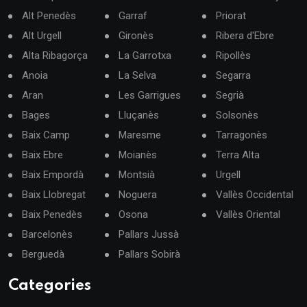
Alt Penedès
Garraf
Priorat
Alt Urgell
Gironès
Ribera d'Ebre
Alta Ribagorça
La Garrotxa
Ripollès
Anoia
La Selva
Segarra
Aran
Les Garrigues
Segrià
Bages
Lluçanès
Solsonès
Baix Camp
Maresme
Tarragonès
Baix Ebre
Moianès
Terra Alta
Baix Empordà
Montsià
Urgell
Baix Llobregat
Noguera
Vallès Occidental
Baix Penedès
Osona
Vallès Oriental
Barcelonès
Pallars Jussà
Berguedà
Pallars Sobirà
Categories