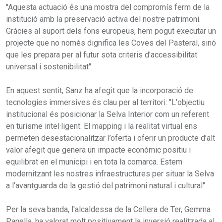
"Aquesta actuació és una mostra del compromís ferm de la
institució amb la preservació activa del nostre patrimoni.
Gràcies al suport dels fons europeus, hem pogut executar un
projecte que no només dignifica les Coves del Pasteral, sinó
que les prepara per al futur sota criteris d'accessibilitat
universal i sostenibilitat".
En aquest sentit, Sanz ha afegit que la incorporació de
tecnologies immersives és clau per al territori: "L'objectiu
institucional és posicionar la Selva Interior com un referent
en turisme intel·ligent. El mapping i la realitat virtual ens
permeten desestacionalitzar l’oferta i oferir un producte d’alt
valor afegit que genera un impacte econòmic positiu i
equilibrat en el municipi i en tota la comarca. Estem
modernitzant les nostres infraestructures per situar la Selva
a l’avantguarda de la gestió del patrimoni natural i cultural".
Per la seva banda, l'alcaldessa de la Cellera de Ter, Gemma
Panella, ha valorat molt positivament la inversió realitzada al