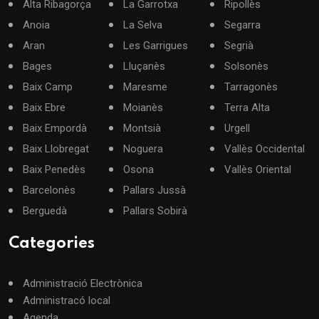
Alta Ribagorça
La Garrotxa
Ripollès
Anoia
La Selva
Segarra
Aran
Les Garrigues
Segrià
Bages
Lluçanès
Solsonès
Baix Camp
Maresme
Tarragonès
Baix Ebre
Moianès
Terra Alta
Baix Empordà
Montsià
Urgell
Baix Llobregat
Noguera
Vallès Occidental
Baix Penedès
Osona
Vallès Oriental
Barcelonès
Pallars Jussà
Berguedà
Pallars Sobirà
Categories
Administració Electrònica
Administracó local
Agenda