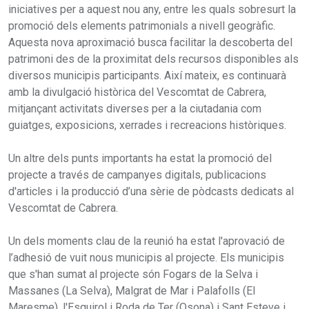
iniciatives per a aquest nou any, entre les quals sobresurt la
promoció dels elements patrimonials a nivell geogràfic.
Aquesta nova aproximació busca facilitar la descoberta del
patrimoni des de la proximitat dels recursos disponibles als
diversos municipis participants. Així mateix, es continuarà
amb la divulgació històrica del Vescomtat de Cabrera,
mitjançant activitats diverses per a la ciutadania com
guiatges, exposicions, xerrades i recreacions històriques.
Un altre dels punts importants ha estat la promoció del
projecte a través de campanyes digitals, publicacions
d'articles i la producció d’una sèrie de pòdcasts dedicats al
Vescomtat de Cabrera.
Un dels moments clau de la reunió ha estat l'aprovació de
l’adhesió de vuit nous municipis al projecte. Els municipis
que s'han sumat al projecte són Fogars de la Selva i
Massanes (La Selva), Malgrat de Mar i Palafolls (El
Maresme), l'Esquirol i Roda de Ter (Osona) i Sant Esteve i