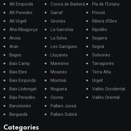
Alt Empordà
Conca de Barberà
Pla de l'Estany
Alt Penedès
Garraf
Priorat
Alt Urgell
Gironès
Ribera d'Ebre
Alta Ribagorça
La Garrotxa
Ripollès
Anoia
La Selva
Segarra
Aran
Les Garrigues
Segrià
Bages
Lluçanès
Solsonès
Baix Camp
Maresme
Tarragonès
Baix Ebre
Moianès
Terra Alta
Baix Empordà
Montsià
Urgell
Baix Llobregat
Noguera
Vallès Occidental
Baix Penedès
Osona
Vallès Oriental
Barcelonès
Pallars Jussà
Berguedà
Pallars Sobirà
Categories