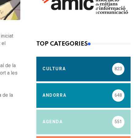
iniciat
 el
TOP CATEGORIES
al de la
CULTURA
823
rt a les
a de la
ANDORRA
648
AGENDA
551