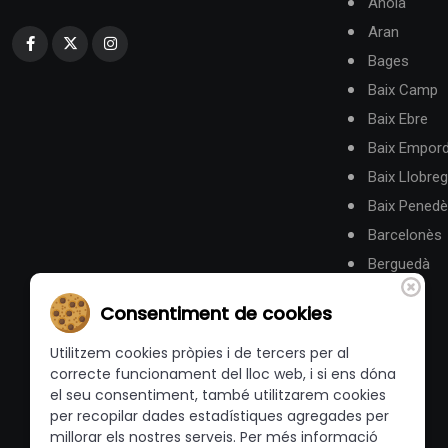
Anoia
Aran
Bages
Baix Camp
Baix Ebre
Baix Empor
Baix Llobreg
Baix Pened
Barcelonès
Berguedà
Consentiment de cookies
Utilitzem cookies pròpies i de tercers per al
correcte funcionament del lloc web, i si ens dóna
el seu consentiment, també utilitzarem cookies
per recopilar dades estadístiques agregades per
millorar els nostres serveis. Per més informació