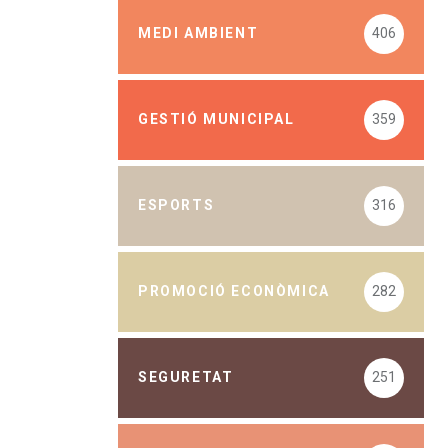
MEDI AMBIENT
406
GESTIÓ MUNICIPAL
359
ESPORTS
316
PROMOCIÓ ECONÒMICA
282
SEGURETAT
251