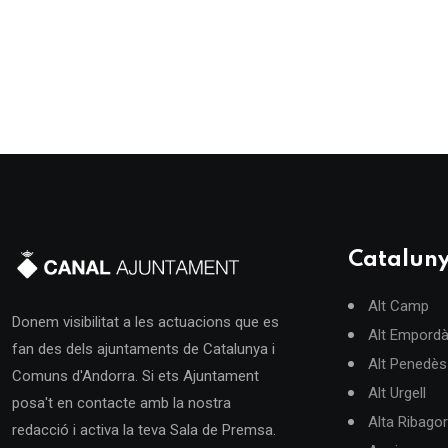
Catalun
Alt Camp
Donem visibilitat a les actuacions que es
Alt Empord
fan des dels ajuntaments de Catalunya i
Alt Penedès
Comuns d'Andorra. Si ets Ajuntament
Alt Urgell
posa't en contacte amb la nostra
Alta Ribago
redacció i activa la teva Sala de Premsa.