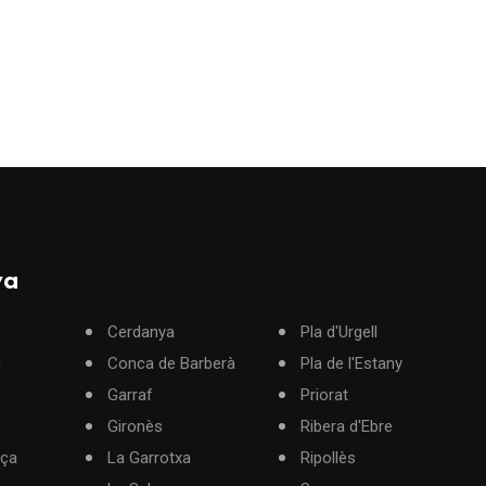
ya
Cerdanya
Pla d'Urgell
à
Conca de Barberà
Pla de l'Estany
Garraf
Priorat
Gironès
Ribera d'Ebre
rça
La Garrotxa
Ripollès