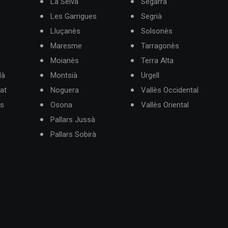
La Selva
Segarra
Les Garrigues
Segrià
Lluçanès
Solsonès
Maresme
Tarragonès
Moianès
Terra Alta
dà
Montsià
Urgell
at
Noguera
Vallès Occidental
ès
Osona
Vallès Oriental
Pallars Jussà
Pallars Sobirà