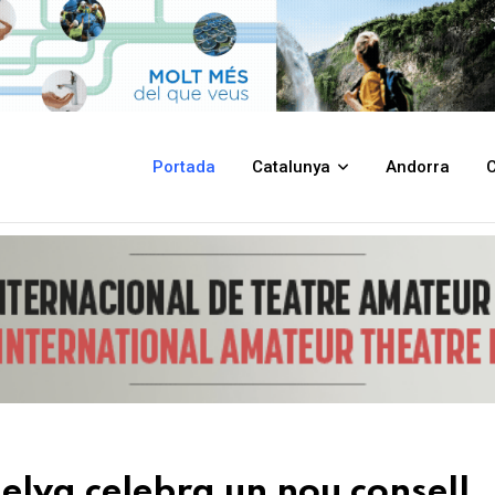
ou consell d’Alcaldies
Portada
Catalunya
Andorra
C
Selva celebra un nou consell