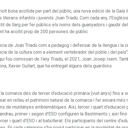
lt bona acollida per part del públic, una nova edició de la Gala li
literaris infantils i juvenils Joan Triadú. Com cada any, l'Esglési
estit de llarg per fer públics els noms dels guanyadors i gaudir del
t ha acollit prop de 200 persones de públic.
ncia de Joan Triadú com a pedagog i defensar de la llengua i la c
ncia de la cultura com a element vertebrador del poble i del país"
à qui fou comissari de l'any Triadú, el 2021, Joan Josep Isern. Ta
rona, Xavier Guitart, que ha entregat alguns dels guardons.
 la comarca des de tercer d'educació primària (vuit anys) fins a 
osar en relleu el patrimoni natural de la comarca i fer encara més 
ms de muntanyes emblemàtiques. Així, tercer i quart d'educació 
andrau, primer i segon d'ESO configuren la Bastiments i, així fins 
cer i quart d'ESO i al batxillerat. Els participants del centre d'ed
es. En cada categoria s'ha pogut participar en la modalitat de pr