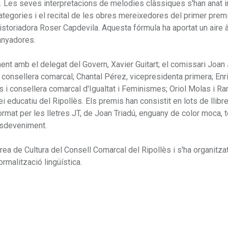
. Les seves interpretacions de melodies clàssiques s'han anat i
categories i el recital de les obres mereixedores del primer prem
storiadora Roser Capdevila. Aquesta fórmula ha aportat un aire àgi
uanyadores.
ent amb el delegat del Govern, Xavier Guitart; el comissari Joa
l i consellera comarcal; Chantal Pérez, vicepresidenta primera; Enr
 i consellera comarcal d'Igualtat i Feminismes; Oriol Molas i R
i educatiu del Ripollès. Els premis han consistit en lots de llibre
mat per les lletres JT, de Joan Triadú, enguany de color moca, t
'esdeveniment.
bàrea de Cultura del Consell Comarcal del Ripollès i s'ha organitza
ormalització lingüística.