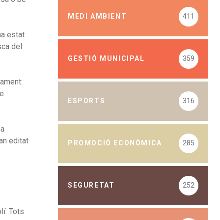
MEDI AMBIENT
411
ha estat
sca del
GESTIÓ MUNICIPAL
359
tament:
se
ESPORTS
316
ha
an editat
PROMOCIÓ ECONÒMICA
285
SEGURETAT
252
lí. Tots