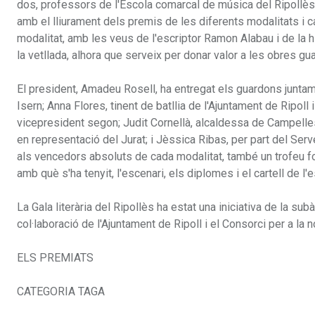
dos, professors de l'Escola comarcal de música del Ripollès
amb el lliurament dels premis de les diferents modalitats i 
modalitat, amb les veus de l'escriptor Ramon Alabau i de la hi
la vetllada, alhora que serveix per donar valor a les obres g
El president, Amadeu Rosell, ha entregat els guardons juntam
Isern; Anna Flores, tinent de batllia de l'Ajuntament de Ripol
vicepresident segon; Judit Cornellà, alcaldessa de Campelles
en representació del Jurat; i Jèssica Ribas, per part del Serve
als vencedors absoluts de cada modalitat, també un trofeu for
amb què s'ha tenyit, l'escenari, els diplomes i el cartell de l
La Gala literària del Ripollès ha estat una iniciativa de la su
col·laboració de l'Ajuntament de Ripoll i el Consorci per a la n
ELS PREMIATS
CATEGORIA TAGA