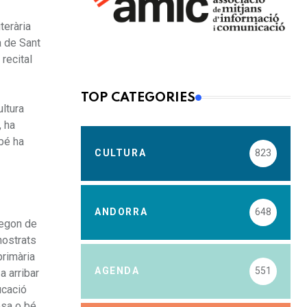
terària
a de Sant
 recital
TOP CATEGORIES
ultura
, ha
mbé ha
CULTURA
823
ANDORRA
648
segon de
nostrats
primària
AGENDA
551
a arribar
ucació
osa o bé