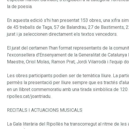
la de poesia.
En aquesta edició s'hi han presentat 153 obres, una xifra simil
de 45 treballs de Taga, 57 de Balandrau, 27 de Bastiments, 2
jurat i ja seleccionen directament els textos vencedors.
El jurat del certamen l'han format representants de la comuni
l'exconsellera d'Ensenyament de la Generalitat de Catalunya
Maestre, Oriol Molas, Ramon Prat, Jordi Vilarrodà i l'equip d
Les obres participants podien ser de temàtica lliure. La parti
permès la presentació per lliure sempre que es tractés d'alu
en un llibret commemoratiu amb una tirada simbòlica de 120 
ripolles.cat/joantriadu.
RECITALS I ACTUACIONS MUSICALS
La Gala literària del Ripollès ha transcorregut al ritme de le