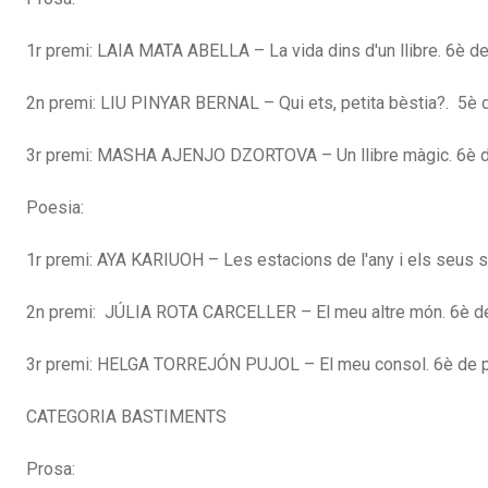
1r premi: LAIA MATA ABELLA – La vida dins d'un llibre. 6è de
2n premi: LIU PINYAR BERNAL – Qui ets, petita bèstia?. 5è d
3r premi: MASHA AJENJO DZORTOVA – Un llibre màgic. 6è de p
Poesia:
1r premi: AYA KARIUOH – Les estacions de l'any i els seus se
2n premi: JÚLIA ROTA CARCELLER – El meu altre món. 6è de p
3r premi: HELGA TORREJÓN PUJOL – El meu consol. 6è de pri
CATEGORIA BASTIMENTS
Prosa: