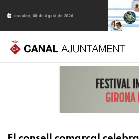
dissabte, 08 de Agost de 2026
Portada
Blog
El consell comarcal celebra la Gala literària 
El consell comarcal celebra 