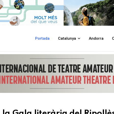
del Ripollès amb l'entrega dels premis infantils i juvenils Joan Triadú
Portada
Catalunya
Andorra
C
la Gala literària del Ripollè