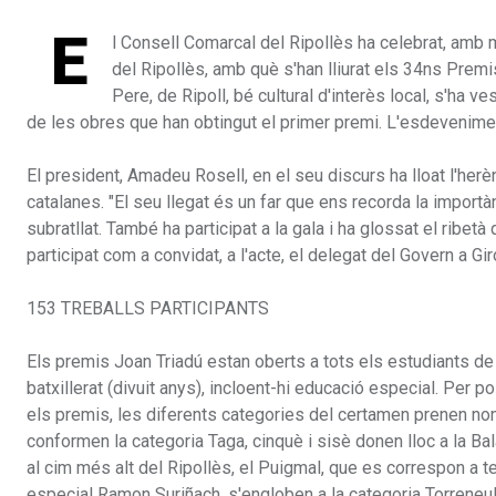
E
l Consell Comarcal del Ripollès ha celebrat, amb mo
del Ripollès, amb què s'han lliurat els 34ns Premis 
Pere, de Ripoll, bé cultural d'interès local, s'ha v
de les obres que han obtingut el primer premi. L'esdevenimen
El president, Amadeu Rosell, en el seu discurs ha lloat l'herè
catalanes. "El seu llegat és un far que ens recorda la importà
subratllat. També ha participat a la gala i ha glossat el ribet
participat com a convidat, a l'acte, el delegat del Govern a Gi
153 TREBALLS PARTICIPANTS
Els premis Joan Triadú estan oberts a tots els estudiants de
batxillerat (divuit anys), incloent-hi educació especial. Per p
els premis, les diferents categories del certamen prenen no
conformen la categoria Taga, cinquè i sisè donen lloc a la Bal
al cim més alt del Ripollès, el Puigmal, que es correspon a ter
especial Ramon Suriñach, s'engloben a la categoria Torreneul