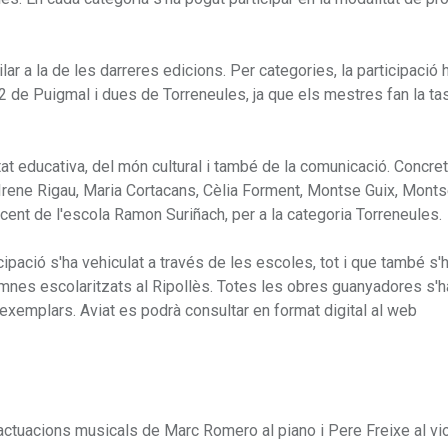
ar a la de les darreres edicions. Per categories, la participació 
2 de Puigmal i dues de Torreneules, ja que els mestres fan la ta
tat educativa, del món cultural i també de la comunicació. Concre
 Irene Rigau, Maria Cortacans, Cèlia Forment, Montse Guix, Mont
ocent de l'escola Ramon Suriñach, per a la categoria Torreneules.
cipació s'ha vehiculat a través de les escoles, tot i que també s'
mnes escolaritzats al Ripollès. Totes les obres guanyadores s'h
exemplars. Aviat es podrà consultar en format digital al web
s actuacions musicals de Marc Romero al piano i Pere Freixe al vio