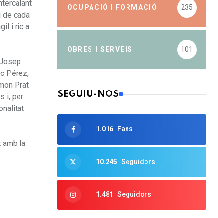
ntercalant
OCUPACIÓ I FORMACIÓ
235
i de cada
l i ric a
OBRES I SERVEIS
101
n Josep
ic Pérez,
amon Prat
SEGUIU-NOS
s i, per
onalitat
1.016
Fans
t amb la
10.245
Seguidors
1.481
Seguidors