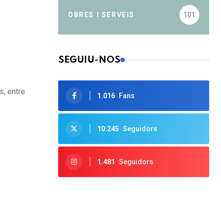
OBRES I SERVEIS
101
SEGUIU-NOS
s, entre
1.016
Fans
10.245
Seguidors
1.481
Seguidors