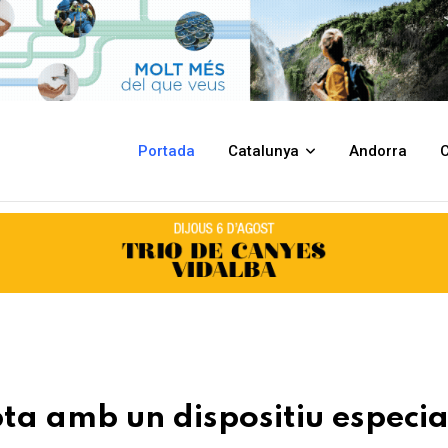
tiu especial de neteja
Portada
Catalunya
Andorra
C
ta amb un dispositiu especia