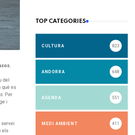
TOP CATEGORIES
CULTURA
823
asos.
ANDORRA
648
u del
n què es
s. Per
AGENDA
551
ge i
l servei
MEDI AMBIENT
411
i els