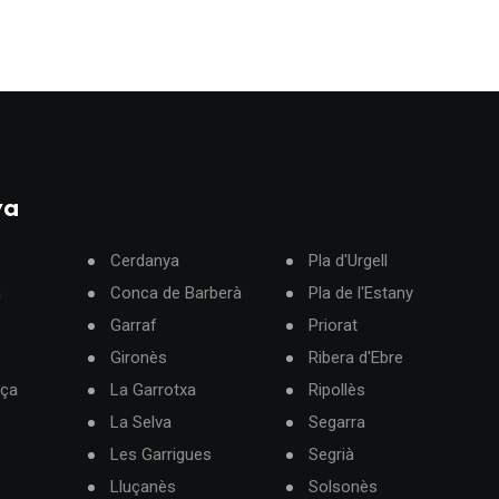
ya
Cerdanya
Pla d'Urgell
à
Conca de Barberà
Pla de l'Estany
Garraf
Priorat
Gironès
Ribera d'Ebre
rça
La Garrotxa
Ripollès
La Selva
Segarra
Les Garrigues
Segrià
Lluçanès
Solsonès