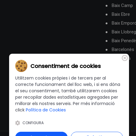
Baix Camp
Baix Ebre
Baix Empor
Baix Llobreg
Baix Pened
Barcelonès
Berguedà
Consentiment de cookies
Utilitzem cookies pròpies i de tercers per al
correcte funcionament del lloc web, i si ens dóna
el seu consentiment, també utilitzarem cookies
per recopilar dades estadístiques agregades per
millorar els nostres serveis. Per més informació
click
Política de Cookies
CONFIGURA