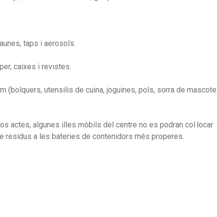
aunes, taps i aerosols.
er, caixes i revistes.
com (bolquers, utensilis de cuina, joguines, pols, sorra de mascote
os actes, algunes illes mòbils del centre no es podran col·locar
e residus a les bateries de contenidors més properes.