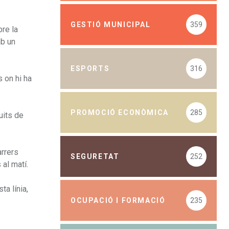
GESTIÓ MUNICIPAL
359
bre la
mb un
ESPORTS
316
s on hi ha
PROMOCIÓ ECONÒMICA
285
uits de
arrers
SEGURETAT
252
 al matí.
ta línia,
OCUPACIÓ I FORMACIÓ
235