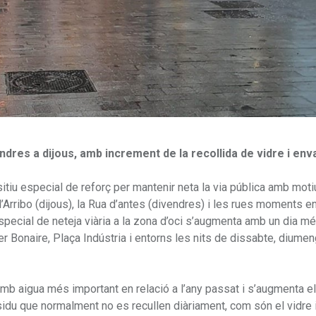
endres a dijous, amb increment de la recollida de vidre i env
tiu especial de reforç per mantenir neta la via pública amb moti
l’Arribo (dijous), la Rua d’antes (divendres) i les rues moments e
especial de neteja viària a la zona d’oci s’augmenta amb un dia mé
rrer Bonaire, Plaça Indústria i entorns les nits de dissabte, diumen
 amb aigua més important en relació a l’any passat i s’augmenta e
sidu que normalment no es recullen diàriament, com són el vidre 