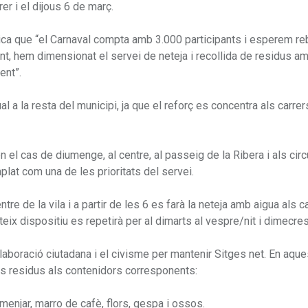
er i el dijous 6 de març.
plica que “el Carnaval compta amb 3.000 participants i esperem re
ant, hem dimensionat el servei de neteja i recollida de residus a
ent”.
l a la resta del municipi, ja que el reforç es concentra als carrer
 el cas de diumenge, al centre, al passeig de la Ribera i als circ
lat com una de les prioritats del servei.
re de la vila i a partir de les 6 es farà la neteja amb aigua als c
ix dispositiu es repetirà per al dimarts al vespre/nit i dimecres
aboració ciutadana i el civisme per mantenir Sitges net. En aques
els residus als contenidors corresponents:
menjar, marro de cafè, flors, gespa i ossos.