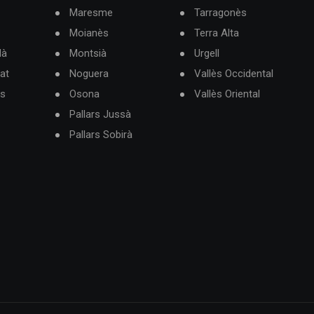
Maresme
Tarragonès
Moianès
Terra Alta
dà
Montsià
Urgell
at
Noguera
Vallès Occidental
ès
Osona
Vallès Oriental
Pallars Jussà
Pallars Sobirà