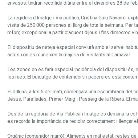
envasos, tindran recollida diària entre el divendres 28 de febr
La regidora d’Imatge i Via pública, Cristina Guiu Navarro, ex
visita de 250.000 persones al llarg de tota la setmana. Per t
reforç excepcional a partir d’aquest dijous i fins dimecres vin
El dispositiu de neteja especial conviurà amb el servei habitua
actes i on es reuneixen la majoria de visitants al Carnaval.
Les zones on es farà especial incidència del dispositiu és, en
les rues. El buidatge de contenidors i papereres està contemp
El dilluns, a les 5 del matí, començarà una escombrada del cent
Jesús, Parellades, Primer Maig i Passeig de la Ribera. El mate
Des de la regidoria de Via Pública i Imatge es demana la col·l
es recorda la importància de reciclar correctament i llençar 
Orgànic (contenidor marró): Aliments en mal estat, restes de 