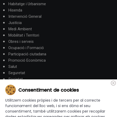
Habitatge i Urbanisme
Hisenda
Intervenció General
Justícia
Medi Ambient
Mobilitat i Territori
Obres i serveis
Ocupació i Formació
Participació ciutadana
Promoció Econòmica
Salut
Seguretat
Societat
Turisme
Consentiment de cookies
Altres Canals
Utilitzem cookies pròpies i de tercers per al correcte
funcionament del lloc web, i si ens dóna el seu
consentiment, també utilitzarem cookies per recopilar
canalandorra.ad
dades estadístiques agregades per millorar els nostres