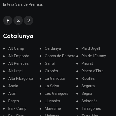
la teva Sala de Premsa.
Catalunya
Alt Camp
Cerdanya
Pla d'Urgell
Alt Empordà
Conca de Barberà
Pla de l'Estany
Alt Penedès
Garraf
Priorat
Alt Urgell
Gironès
Ribera d'Ebre
Alta Ribagorça
La Garrotxa
Ripollès
Anoia
La Selva
Segarra
Aran
Les Garrigues
Segrià
Bages
Lluçanès
Solsonès
Baix Camp
Maresme
Tarragonès