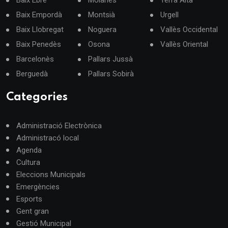
Baix Ebre
Moianès
Terra Alta
Baix Empordà
Montsià
Urgell
Baix Llobregat
Noguera
Vallès Occidental
Baix Penedès
Osona
Vallès Oriental
Barcelonès
Pallars Jussà
Berguedà
Pallars Sobirà
Categories
Administració Electrònica
Administracó local
Agenda
Cultura
Eleccions Municipals
Emergències
Esports
Gent gran
Gestió Municipal