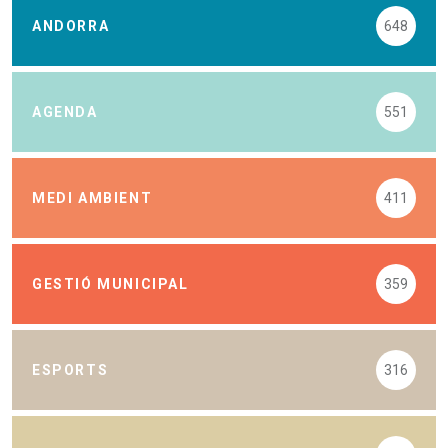
ANDORRA
648
AGENDA
551
MEDI AMBIENT
411
GESTIÓ MUNICIPAL
359
ESPORTS
316