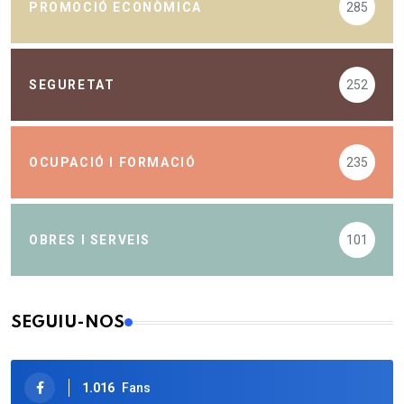
PROMOCIÓ ECONÒMICA
285
SEGURETAT
252
OCUPACIÓ I FORMACIÓ
235
OBRES I SERVEIS
101
SEGUIU-NOS
1.016
Fans