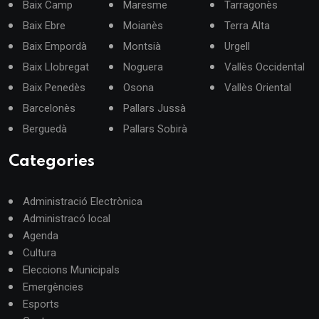
Baix Camp
Maresme
Tarragonès
Baix Ebre
Moianès
Terra Alta
Baix Empordà
Montsià
Urgell
Baix Llobregat
Noguera
Vallès Occidental
Baix Penedès
Osona
Vallès Oriental
Barcelonès
Pallars Jussà
Berguedà
Pallars Sobirà
Categories
Administració Electrònica
Administracó local
Agenda
Cultura
Eleccions Municipals
Emergències
Esports