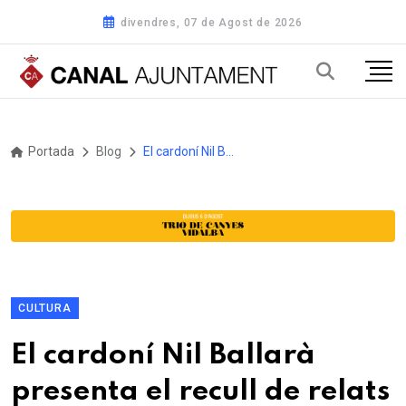
divendres, 07 de Agost de 2026
Portada
Blog
El cardoní Nil Ballarà presenta el recull de relats curts ‘L’armari de les emocions’ a Solsona
CULTURA
El cardoní Nil Ballarà
presenta el recull de relats