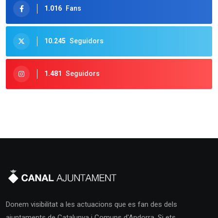
1.016
Fans
10.245
Seguidors
1.481
Seguidors
Donem visibilitat a les actuacions que es fan des dels
ajuntaments de Catalunya i Comuns d'Andorra. Si ets