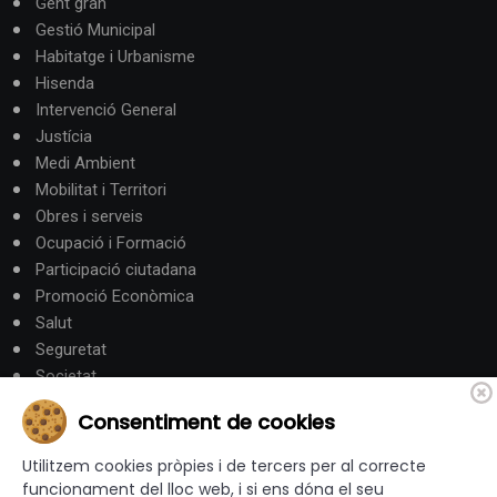
Gent gran
Gestió Municipal
Habitatge i Urbanisme
Hisenda
Intervenció General
Justícia
Medi Ambient
Mobilitat i Territori
Obres i serveis
Ocupació i Formació
Participació ciutadana
Promoció Econòmica
Salut
Seguretat
Societat
Turisme
Consentiment de cookies
Altres Canals
Utilitzem cookies pròpies i de tercers per al correcte
funcionament del lloc web, i si ens dóna el seu