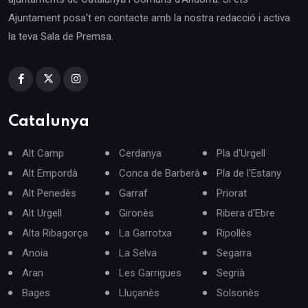
Ajuntament posa't en contacte amb la nostra redacció i activa
la teva Sala de Premsa.
Catalunya
Alt Camp
Cerdanya
Pla d'Urgell
Alt Empordà
Conca de Barberà
Pla de l'Estany
Alt Penedès
Garraf
Priorat
Alt Urgell
Gironès
Ribera d'Ebre
Alta Ribagorça
La Garrotxa
Ripollès
Anoia
La Selva
Segarra
Aran
Les Garrigues
Segrià
Bages
Lluçanès
Solsonès