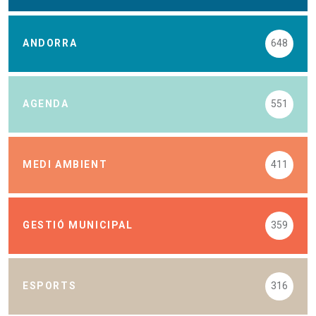
ANDORRA
648
AGENDA
551
MEDI AMBIENT
411
GESTIÓ MUNICIPAL
359
ESPORTS
316