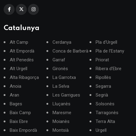
Catalunya
Alt Camp
Cerdanya
Pla d'Urgell
Alt Empordà
Conca de Barberà
Pla de l'Estany
Alt Penedès
Garraf
Priorat
Alt Urgell
Gironès
Ribera d'Ebre
Alta Ribagorça
La Garrotxa
Ripollès
Anoia
La Selva
Segarra
Aran
Les Garrigues
Segrià
Bages
Lluçanès
Solsonès
Baix Camp
Maresme
Tarragonès
Baix Ebre
Moianès
Terra Alta
Baix Empordà
Montsià
Urgell