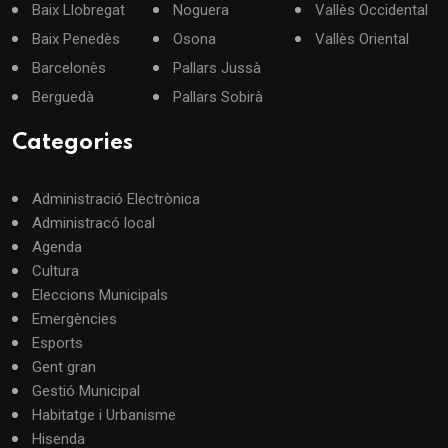
Baix Llobregat
Noguera
Vallès Occidental
Baix Penedès
Osona
Vallès Oriental
Barcelonès
Pallars Jussà
Berguedà
Pallars Sobirà
Categories
Administració Electrònica
Administracó local
Agenda
Cultura
Eleccions Municipals
Emergències
Esports
Gent gran
Gestió Municipal
Habitatge i Urbanisme
Hisenda