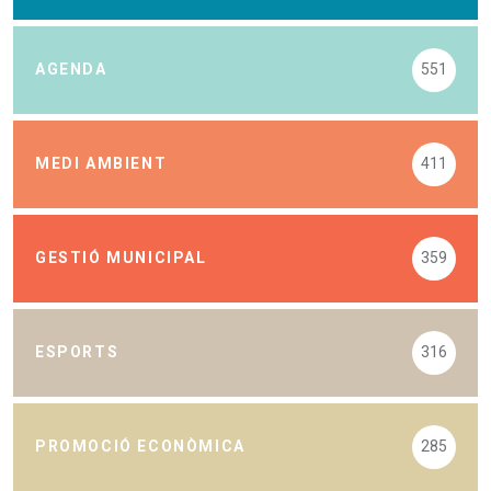
AGENDA
551
MEDI AMBIENT
411
GESTIÓ MUNICIPAL
359
ESPORTS
316
PROMOCIÓ ECONÒMICA
285