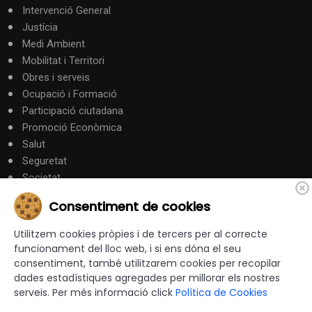
Intervenció General
Justícia
Medi Ambient
Mobilitat i Territori
Obres i serveis
Ocupació i Formació
Participació ciutadana
Promoció Econòmica
Salut
Seguretat
Societat
Turisme
Consentiment de cookies
Altres Canals
Utilitzem cookies pròpies i de tercers per al correcte
funcionament del lloc web, i si ens dóna el seu
consentiment, també utilitzarem cookies per recopilar
canalandorra.ad
dades estadístiques agregades per millorar els nostres
serveis. Per més informació click
Política de Cookies