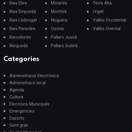
Baix Ebre
Moianès
Terra Alta
Baix Empordà
Montsià
Urgell
Baix Llobregat
Noguera
Vallès Occidental
Baix Penedès
Osona
Vallès Oriental
Barcelonès
Pallars Jussà
Berguedà
Pallars Sobirà
Categories
Administració Electrònica
Administracó local
Agenda
Cultura
Eleccions Municipals
Emergències
Esports
Gent gran