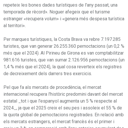
repeteix les bones dades turístiques de l'any passat, una
temporada de rècord». Noguer afegeix que el turisme
estranger «recupera volum» i «genera més despesa turística
al territori».
Per marques turístiques, la Costa Brava va rebre 7.197.285
turistes, que van generar 26.255.360 pernoctacions (un 0,2 %
més que el 2024). Al Pirineu de Girona es van comptabilitzar
981.616 turistes, que van sumar 2.126.956 pernoctacions (un
1,4 % més que el 2024), la qual cosa reverteix els registres
de decreixement dels darrers tres exercicis.
Pel que fa als mercats de procedència, el mercat
internacional recupera l'històric predomini davant del mercat
estatal _tot i que l'espanyol augmenta un 5 % respecte al
2024_, ja que el 2025 creix el seu pes i assoleix el 55 % de
la quota global de pernoctacions registrades. En relació amb
els mercats estrangers, el mercat francès és el primer i