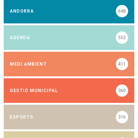
ANDORRA
648
AGENDA
552
MEDI AMBIENT
411
GESTIÓ MUNICIPAL
360
ESPORTS
316