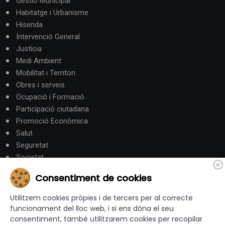
Gestió Municipal
Habitatge i Urbanisme
Hisenda
Intervenció General
Justícia
Medi Ambient
Mobilitat i Territori
Obres i serveis
Ocupació i Formació
Participació ciutadana
Promoció Econòmica
Salut
Seguretat
Societat
Turisme
Consentiment de cookies
Altres Canals
Utilitzem cookies pròpies i de tercers per al correcte
funcionament del lloc web, i si ens dóna el seu
consentiment, també utilitzarem cookies per recopilar