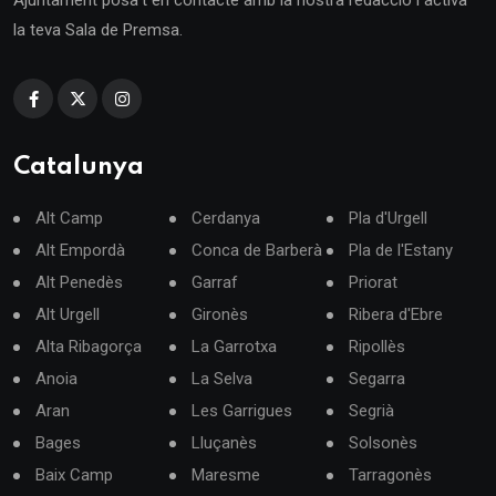
Ajuntament posa't en contacte amb la nostra redacció i activa
la teva Sala de Premsa.
Catalunya
Alt Camp
Cerdanya
Pla d'Urgell
Alt Empordà
Conca de Barberà
Pla de l'Estany
Alt Penedès
Garraf
Priorat
Alt Urgell
Gironès
Ribera d'Ebre
Alta Ribagorça
La Garrotxa
Ripollès
Anoia
La Selva
Segarra
Aran
Les Garrigues
Segrià
Bages
Lluçanès
Solsonès
Baix Camp
Maresme
Tarragonès