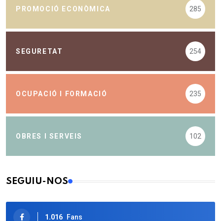
PROMOCIÓ ECONÒMICA
285
SEGURETAT
254
OCUPACIÓ I FORMACIÓ
235
OBRES I SERVEIS
102
SEGUIU-NOS
1.016
Fans