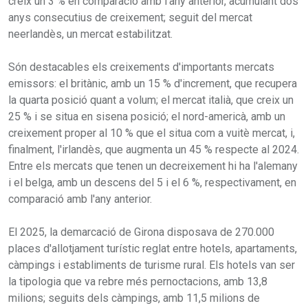
creix un 3 % en comparació amb l'any anterior, acumulant dos
anys consecutius de creixement; seguit del mercat
neerlandès, un mercat estabilitzat.
Són destacables els creixements d'importants mercats
emissors: el britànic, amb un 15 % d'increment, que recupera
la quarta posició quant a volum; el mercat italià, que creix un
25 % i se situa en sisena posició; el nord-americà, amb un
creixement proper al 10 % que el situa com a vuitè mercat, i,
finalment, l'irlandès, que augmenta un 45 % respecte al 2024.
Entre els mercats que tenen un decreixement hi ha l'alemany
i el belga, amb un descens del 5 i el 6 %, respectivament, en
comparació amb l'any anterior.
El 2025, la demarcació de Girona disposava de 270.000
places d'allotjament turístic reglat entre hotels, apartaments,
càmpings i establiments de turisme rural. Els hotels van ser
la tipologia que va rebre més pernoctacions, amb 13,8
milions; seguits dels càmpings, amb 11,5 milions de