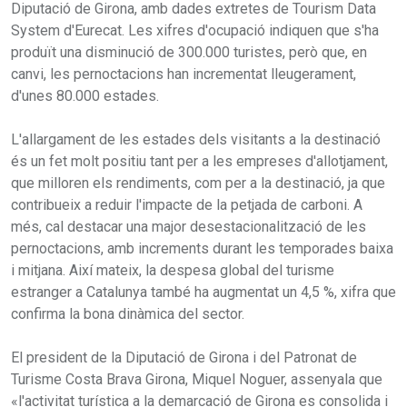
Diputació de Girona, amb dades extretes de Tourism Data
System d'Eurecat. Les xifres d'ocupació indiquen que s'ha
produït una disminució de 300.000 turistes, però que, en
canvi, les pernoctacions han incrementat lleugerament,
d'unes 80.000 estades.
L'allargament de les estades dels visitants a la destinació
és un fet molt positiu tant per a les empreses d'allotjament,
que milloren els rendiments, com per a la destinació, ja que
contribueix a reduir l'impacte de la petjada de carboni. A
més, cal destacar una major desestacionalització de les
pernoctacions, amb increments durant les temporades baixa
i mitjana. Així mateix, la despesa global del turisme
estranger a Catalunya també ha augmentat un 4,5 %, xifra que
confirma la bona dinàmica del sector.
El president de la Diputació de Girona i del Patronat de
Turisme Costa Brava Girona, Miquel Noguer, assenyala que
«l'activitat turística a la demarcació de Girona es consolida i