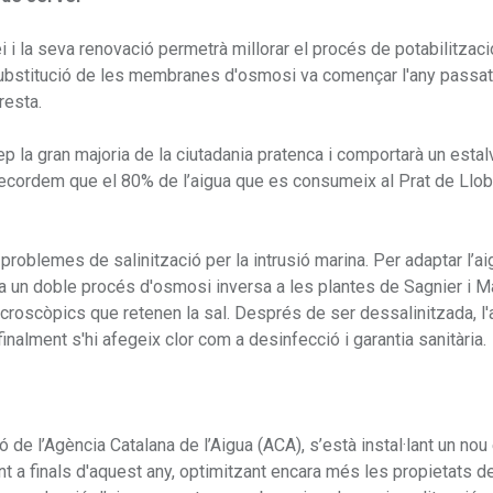
la seva renovació permetrà millorar el procés de potabilització
substitució de les membranes d'osmosi va començar l'any passa
 resta.
ep la gran majoria de la ciutadania pratenca i comportarà un estal
Recordem que el 80% de l’aigua que es consumeix al Prat de Llo
ix problemes de salinització per la intrusió marina. Per adaptar l’ai
 a un doble procés d'osmosi inversa a les plantes de Sagnier i M
oscòpics que retenen la sal. Després de ser dessalinitzada, l'
finalment s'hi afegeix clor com a desinfecció i garantia sanitària.
ó de l’Agència Catalana de l’Aigua (ACA), s’està instal·lant un nou
 a finals d'aquest any, optimitzant encara més les propietats de