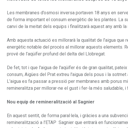
Les membranes d’osmosi inversa portaven 18 anys en servei i 
de forma important el consum energètic de les plantes. La 
canvi de la meitat dels equips i finalitzarà aquest any amb la
Amb aquesta actuació es millorarà la qualitat de l’aigua que r
energètic notable del procés al millorar aquests elements. 
prové de l’aqüífer profund del delta del Llobregat.
De fet, tot i que l'aigua de l'aqüífer és de gran qualitat, pate
consum, Aigües del Prat extreu l'aigua dels pous i la sotmet
L'aigua es fa passar a pressió per membranes amb porus micr
remineralitza per millorar-ne el gust i fer-la més saludable, i 
Nou equip de remineralització al Sagnier
En aquest sentit, de forma paral·lela, i gràcies a una subvenci
remineralització a l’ETAP Sagnier que entrarà en funcionament