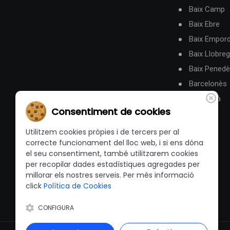
Baix Camp
Baix Ebre
Baix Empor
Baix Llobreg
Baix Pened
Barcelonès
Berguedà
Consentiment de cookies
Utilitzem cookies pròpies i de tercers per al
correcte funcionament del lloc web, i si ens dóna
el seu consentiment, també utilitzarem cookies
per recopilar dades estadístiques agregades per
millorar els nostres serveis. Per més informació
click
Política de Cookies
CONFIGURA