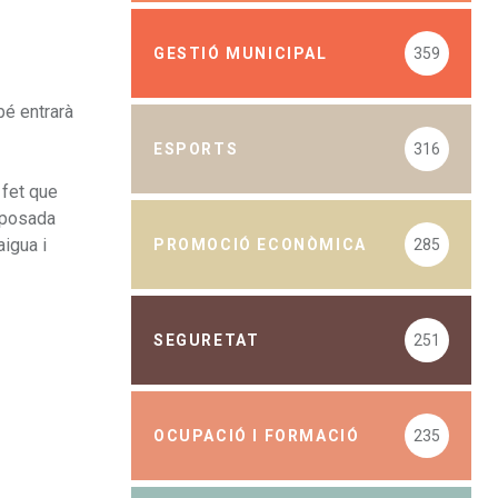
GESTIÓ MUNICIPAL
359
bé entrarà
ESPORTS
316
 fet que
a posada
igua i
PROMOCIÓ ECONÒMICA
285
SEGURETAT
251
OCUPACIÓ I FORMACIÓ
235