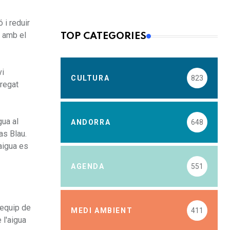
 i reduir
t amb el
TOP CATEGORIES
vi
CULTURA
823
bregat
gua al
ANDORRA
648
as Blau.
aigua es
AGENDA
551
 equip de
MEDI AMBIENT
411
 l'aigua