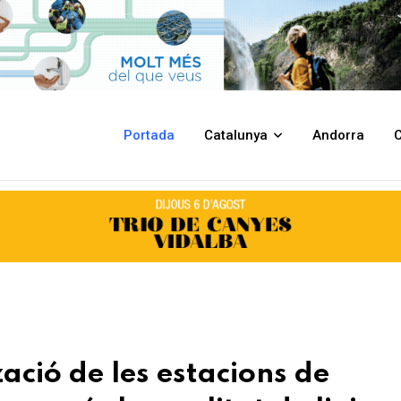
ons de tractament milloraran encara més la qualitat de l’aigua del Prat
Portada
Catalunya
Andorra
C
ació de les estacions de