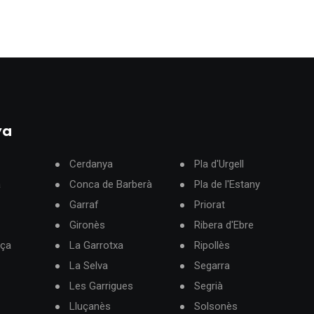
ya
Cerdanya
Pla d'Urgell
à
Conca de Barberà
Pla de l'Estany
Garraf
Priorat
Gironès
Ribera d'Ebre
rça
La Garrotxa
Ripollès
La Selva
Segarra
Les Garrigues
Segrià
Lluçanès
Solsonès