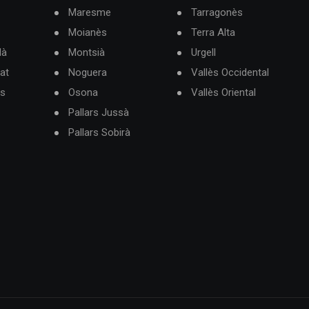
Maresme
Tarragonès
Moianès
Terra Alta
dà
Montsià
Urgell
at
Noguera
Vallès Occidental
ès
Osona
Vallès Oriental
Pallars Jussà
Pallars Sobirà