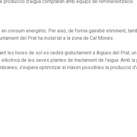
 de producció d’aigua comptaran amb equips de remineralització.
 en consum energètic. Per això, de forma gairebé imminent, tam
ntament del Prat ha instal·lat a la zona de Cal Monés.
rant les hores de sol es cedirà gratuïtament a Aigües del Prat, un
a elèctrica de les seves plantes de tractament de l'aigua. Amb l
mbranes, s’espera optimitzar al màxim possibles la producció d’a