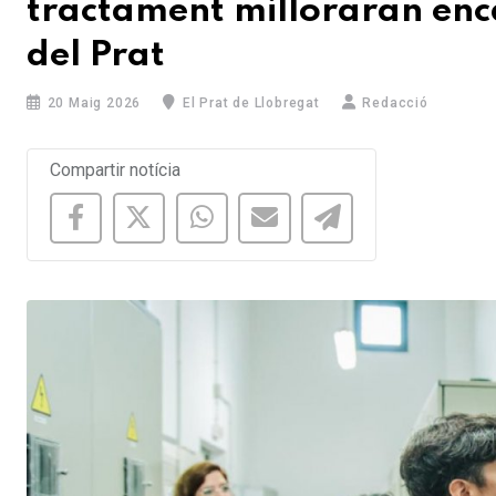
tractament milloraran enca
del Prat
20 Maig 2026
El Prat de Llobregat
Redacció
Compartir notícia