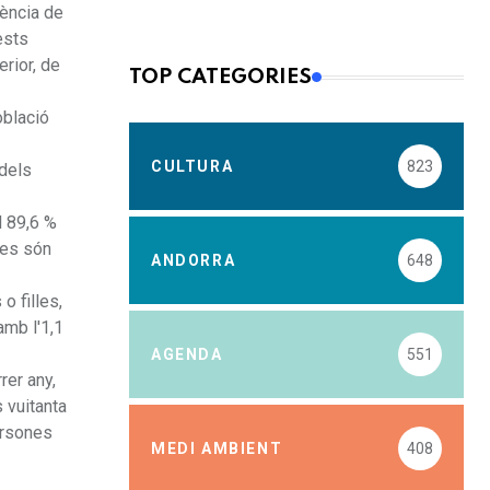
tència de
ests
rior, de
TOP CATEGORIES
oblació
CULTURA
823
 dels
l 89,6 %
res són
ANDORRA
648
o filles,
amb l'1,1
AGENDA
551
rer any,
 vuitanta
ersones
MEDI AMBIENT
408