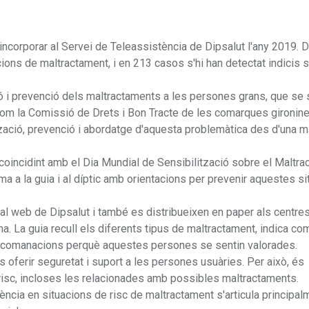
incorporar al Servei de Teleassistència de Dipsalut l'any 2019. 
ions de maltractament, i en 213 casos s'hi han detectat indicis s
ió i prevenció dels maltractaments a les persones grans, que se
s com la Comissió de Drets i Bon Tracte de les comarques gironine
tzació, prevenció i abordatge d'aquesta problemàtica des d'una m
i coincidint amb el Dia Mundial de Sensibilització sobre el Maltr
ma a la guia i al díptic amb orientacions per prevenir aquestes s
l al web de Dipsalut i també es distribueixen en paper als centre
a. La guia recull els diferents tipus de maltractament, indica co
 recomanacions perquè aquestes persones se sentin valorades.
 oferir seguretat i suport a les persones usuàries. Per això, és
 risc, incloses les relacionades amb possibles maltractaments.
ència en situacions de risc de maltractament s'articula principal