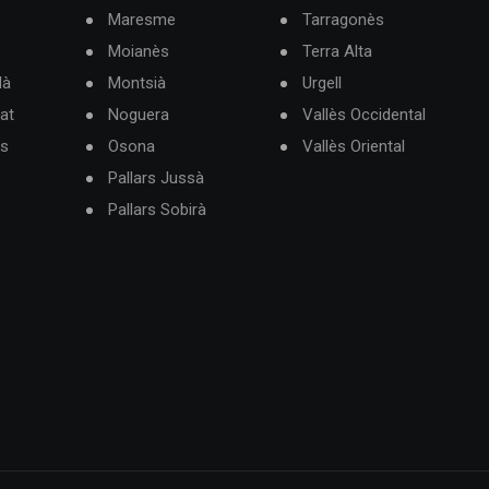
Maresme
Tarragonès
Moianès
Terra Alta
dà
Montsià
Urgell
at
Noguera
Vallès Occidental
ès
Osona
Vallès Oriental
Pallars Jussà
Pallars Sobirà