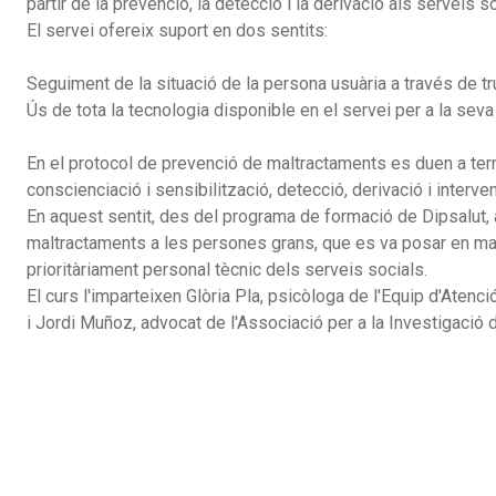
partir de la prevenció, la detecció i la derivació als serveis so
El servei ofereix suport en dos sentits:
Seguiment de la situació de la persona usuària a través de tru
Ús de tota la tecnologia disponible en el servei per a la seva
En el protocol de prevenció de maltractaments es duen a ter
conscienciació i sensibilització, detecció, derivació i interve
En aquest sentit, des del programa de formació de Dipsalut, a
maltractaments a les persones grans, que es va posar en marx
prioritàriament personal tècnic dels serveis socials.
El curs l'imparteixen Glòria Pla, psicòloga de l'Equip d'Atenc
i Jordi Muñoz, advocat de l'Associació per a la Investigació