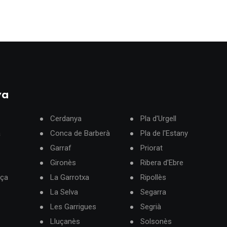
ya
Cerdanya
Pla d'Urgell
à
Conca de Barberà
Pla de l'Estany
Garraf
Priorat
Gironès
Ribera d'Ebre
rça
La Garrotxa
Ripollès
La Selva
Segarra
Les Garrigues
Segrià
Lluçanès
Solsonès