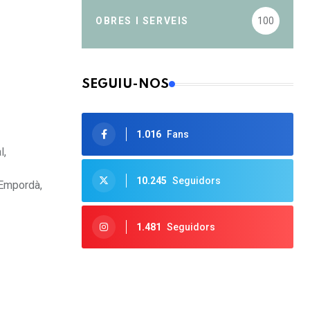
OBRES I SERVEIS
100
SEGUIU-NOS
1.016
Fans
l,
10.245
Seguidors
t Empordà,
1.481
Seguidors