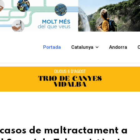
ctament a persones grans a través del Servei de Teleassistència
Portada
Catalunya
Andorra
C
s casos de maltractament a