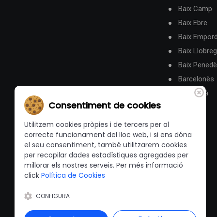
Baix Camp
Baix Ebre
Baix Empor
Baix Llobreg
Baix Pened
Barcelonès
Berguedà
Consentiment de cookies
Utilitzem cookies pròpies i de tercers per al
correcte funcionament del lloc web, i si ens dóna
el seu consentiment, també utilitzarem cookies
per recopilar dades estadístiques agregades per
millorar els nostres serveis. Per més informació
click
Política de Cookies
CONFIGURA