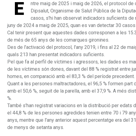
E
ntre maig de 2025 i maig de 2026, el protocol de
Dipsalut, Organisme de Salut Pública de la Diputa
casos, s'hi han observat indicadors suficients de
juny de 2024 a maig de 2025, quan es van detectar 30 casos 
Cal tenir present que aquestes dades corresponen a les 15.36
de més de 65 anys de les comarques gironines.
Des de l'activació del protocol, l'any 2019, i fins al 22 de 
quals 213 han presentat indicadors suficients.
Pel que fa al perfil de víctimes i agressors, les dades es man
de les víctimes són dones, davant del 88 % registrat entre 
homes, en comparació amb el 83,3 % del període precedent.
Quant a les persones maltractadores, el 96,5 % formen part de l
amb el 50,6 %, seguit de la parella, amb el 37,9 %. A més dist
%.
També s'han registrat variacions en la distribució per edats 
el 44,8 % de les persones agredides tenien entre 70 i 79 anys
anys, mentre que l'any anterior aquest percentatge era del 
de menys de setanta anys.