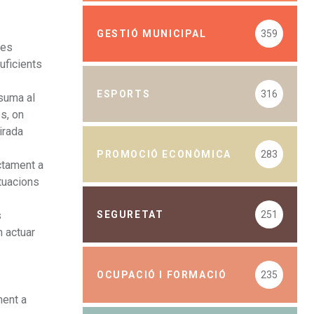
GESTIÓ MUNICIPAL
359
Des
uficients
ESPORTS
316
 suma al
s, on
irada
PROMOCIÓ ECONÒMICA
283
actament a
ituacions
SEGURETAT
251
s
m actuar
OCUPACIÓ I FORMACIÓ
235
ment a