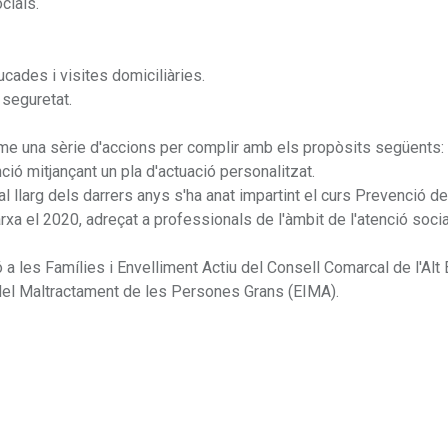
cials.
cades i visites domiciliàries.
 seguretat.
me una sèrie d'accions per complir amb els propòsits següents:
nció mitjançant un pla d'actuació personalitzat.
l llarg dels darrers anys s'ha anat impartint el curs Prevenció de
a el 2020, adreçat a professionals de l'àmbit de l'atenció socia
ió a les Famílies i Envelliment Actiu del Consell Comarcal de l'Al
 del Maltractament de les Persones Grans (EIMA).