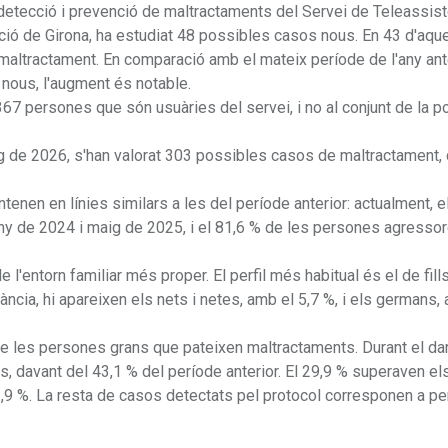
 detecció i prevenció de maltractaments del Servei de Teleassis
ció de Girona, ha estudiat 48 possibles casos nous. En 43 d'aqu
 maltractament. En comparació amb el mateix període de l'any ante
nous, l'augment és notable.
7 persones que són usuàries del servei, i no al conjunt de la p
maig de 2026, s'han valorat 303 possibles casos de maltractament,
tenen en línies similars a les del període anterior: actualment, e
juny de 2024 i maig de 2025, i el 81,6 % de les persones agresso
'entorn familiar més proper. El perfil més habitual és el de fills 
ància, hi apareixen els nets i netes, amb el 5,7 %, i els germans, 
de les persones grans que pateixen maltractaments. Durant el dar
, davant del 43,1 % del període anterior. El 29,9 % superaven els
31,9 %. La resta de casos detectats pel protocol corresponen a p