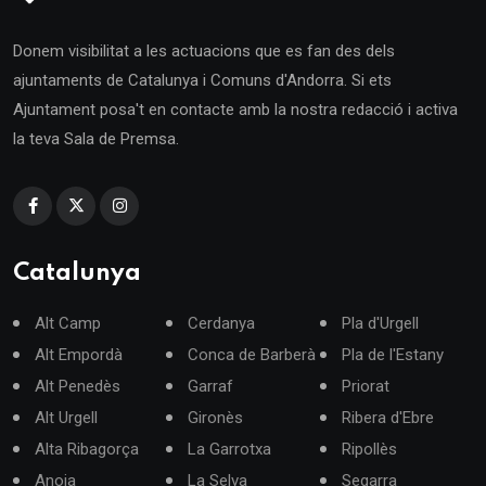
Donem visibilitat a les actuacions que es fan des dels
ajuntaments de Catalunya i Comuns d'Andorra. Si ets
Ajuntament posa't en contacte amb la nostra redacció i activa
la teva Sala de Premsa.
Catalunya
Alt Camp
Cerdanya
Pla d'Urgell
Alt Empordà
Conca de Barberà
Pla de l'Estany
Alt Penedès
Garraf
Priorat
Alt Urgell
Gironès
Ribera d'Ebre
Alta Ribagorça
La Garrotxa
Ripollès
Anoia
La Selva
Segarra