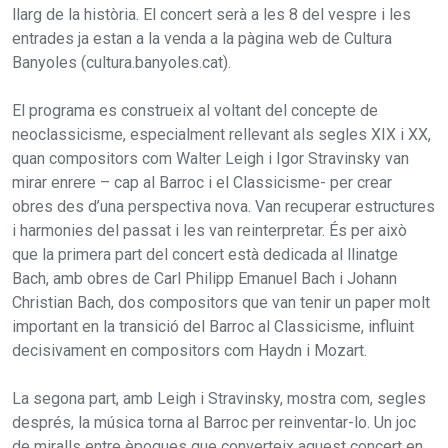
llarg de la història. El concert serà a les 8 del vespre i les
entrades ja estan a la venda a la pàgina web de Cultura
Banyoles (cultura.banyoles.cat).
El programa es construeix al voltant del concepte de
neoclassicisme, especialment rellevant als segles XIX i XX,
quan compositors com Walter Leigh i Igor Stravinsky van
mirar enrere – cap al Barroc i el Classicisme- per crear
obres des d’una perspectiva nova. Van recuperar estructures
i harmonies del passat i les van reinterpretar. És per això
que la primera part del concert està dedicada al llinatge
Bach, amb obres de Carl Philipp Emanuel Bach i Johann
Christian Bach, dos compositors que van tenir un paper molt
important en la transició del Barroc al Classicisme, influint
decisivament en compositors com Haydn i Mozart.
La segona part, amb Leigh i Stravinsky, mostra com, segles
després, la música torna al Barroc per reinventar-lo. Un joc
de miralls entre èpoques que converteix aquest concert en