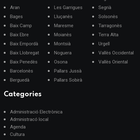
Aran
Les Garrigues
Segrià
Bages
Lluçanès
Solsonès
Baix Camp
Maresme
Tarragonès
Baix Ebre
Moianès
Terra Alta
Baix Empordà
Montsià
Urgell
Baix Llobregat
Noguera
Vallès Occidental
Baix Penedès
Osona
Vallès Oriental
Barcelonès
Pallars Jussà
Berguedà
Pallars Sobirà
Categories
Administració Electrònica
Administracó local
Agenda
Cultura