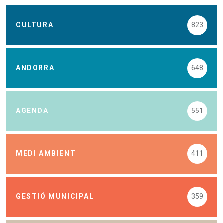
CULTURA
823
ANDORRA
648
AGENDA
551
MEDI AMBIENT
411
GESTIÓ MUNICIPAL
359