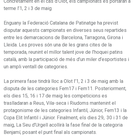
Concretament en el cas d’Olot, els campionats es portaran a
terme l’1, 2 i 3 de maig.
Enguany la Federació Catalana de Patinatge ha previst
disputar aquests campionats en diverses seus repartides
entre les demarcacions de Barcelona, Tarragona, Girona i
Lleida. Les proves són una de les grans cites de la
temporada, reunint el millor talent jove de l’hoquei patins
català, amb la participació de més d’un miler d’esportistes i
un ampli ventall de categories.
La primera fase tindrà lloc a Olot l’1, 2 i 3 de maig amb la
disputa de les categories Fem17 i Fem11. Posteriorment,
els dies 15, 16 i 17 de maig les competicions es
traslladaran a Reus, Vila-seca i Riudoms mantenint el
protagonisme de les categories Infantil, Júnior, Fem13 i la
Copa Elit Infantil i Júnior. Finalment, els dies 29,. 30 i 31 de
maig, La Seu d’Urgell acollirà la fase final de la categoria
Benjamí, posant el punt final als campionats.