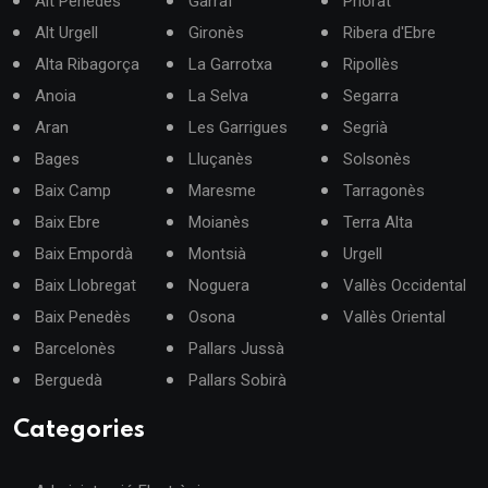
Alt Penedès
Garraf
Priorat
Alt Urgell
Gironès
Ribera d'Ebre
Alta Ribagorça
La Garrotxa
Ripollès
Anoia
La Selva
Segarra
Aran
Les Garrigues
Segrià
Bages
Lluçanès
Solsonès
Baix Camp
Maresme
Tarragonès
Baix Ebre
Moianès
Terra Alta
Baix Empordà
Montsià
Urgell
Baix Llobregat
Noguera
Vallès Occidental
Baix Penedès
Osona
Vallès Oriental
Barcelonès
Pallars Jussà
Berguedà
Pallars Sobirà
Categories