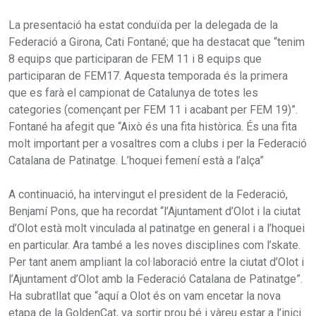
La presentació ha estat conduïda per la delegada de la
Federació a Girona, Cati Fontané; que ha destacat que “tenim
8 equips que participaran de FEM 11 i 8 equips que
participaran de FEM17. Aquesta temporada és la primera
que es farà el campionat de Catalunya de totes les
categories (començant per FEM 11 i acabant per FEM 19)”.
Fontané ha afegit que “Això és una fita històrica. És una fita
molt important per a vosaltres com a clubs i per la Federació
Catalana de Patinatge. L’hoquei femení està a l’alça”
A continuació, ha intervingut el president de la Federació,
Benjamí Pons, que ha recordat “l’Ajuntament d’Olot i la ciutat
d’Olot està molt vinculada al patinatge en general i a l’hoquei
en particular. Ara també a les noves disciplines com l’skate.
Per tant anem ampliant la col·laboració entre la ciutat d’Olot i
l’Ajuntament d’Olot amb la Federació Catalana de Patinatge”.
Ha subratllat que “aquí a Olot és on vam encetar la nova
etapa de la GoldenCat, va sortir prou bé i vàreu estar a l’inici