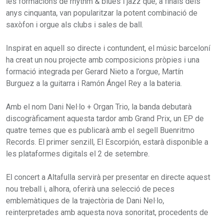
les formacions de rhythm & blues i jazz que, a finals dels
anys cinquanta, van popularitzar la potent combinació de
saxòfon i orgue als clubs i sales de ball.
Inspirat en aquell so directe i contundent, el músic barceloní
ha creat un nou projecte amb composicions pròpies i una
formació integrada per Gerard Nieto a l’orgue, Martín
Burguez a la guitarra i Ramón Ángel Rey a la bateria.
Amb el nom Dani Nel·lo + Organ Trio, la banda debutarà
discogràficament aquesta tardor amb Grand Prix, un EP de
quatre temes que es publicarà amb el segell Buenritmo
Records. El primer senzill, El Escorpión, estarà disponible a
les plataformes digitals el 2 de setembre.
El concert a Altafulla servirà per presentar en directe aquest
nou treball i, alhora, oferirà una selecció de peces
emblemàtiques de la trajectòria de Dani Nel·lo,
reinterpretades amb aquesta nova sonoritat, procedents de