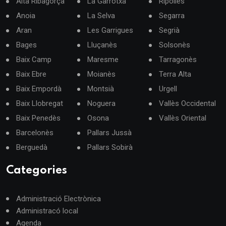
Alta Ribagorça
La Garrotxa
Ripollès
Anoia
La Selva
Segarra
Aran
Les Garrigues
Segrià
Bages
Lluçanès
Solsonès
Baix Camp
Maresme
Tarragonès
Baix Ebre
Moianès
Terra Alta
Baix Empordà
Montsià
Urgell
Baix Llobregat
Noguera
Vallès Occidental
Baix Penedès
Osona
Vallès Oriental
Barcelonès
Pallars Jussà
Berguedà
Pallars Sobirà
Categories
Administració Electrònica
Administracó local
Agenda