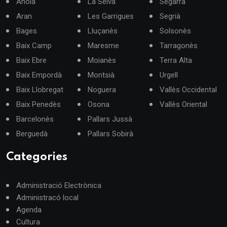
Anoia
La Selva
Segarra
Aran
Les Garrigues
Segrià
Bages
Lluçanès
Solsonès
Baix Camp
Maresme
Tarragonès
Baix Ebre
Moianès
Terra Alta
Baix Empordà
Montsià
Urgell
Baix Llobregat
Noguera
Vallès Occidental
Baix Penedès
Osona
Vallès Oriental
Barcelonès
Pallars Jussà
Berguedà
Pallars Sobirà
Categories
Administració Electrònica
Administracó local
Agenda
Cultura