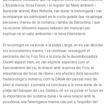
L'Alcaldessa, Rosa Fonoll, i el regidor de Medi ambient i
Benestar animal, Àlex Noheda, van donar la benvinguda i van
acompanyar als participant en la visita guiada que va aplegar
persones d’arreu de la comarca i també de Barcelona, i que
va recórrer diferents espais naturals del municipi per
explicar-ne el valor ambiental i la seva interrelació.
El recorregut es va iniciar a la platja Llarga, on es van abordar
els ecosistemes marins, i va continuar resseguint el
perímetre del riu Foix fins a la zona de la desembocadura.
Durant aquest tram, es van explicar aspectes com el
funcionament del riu, la relació amb la presa del Foix, la
importància del bosc de ribera i els efectes dels episodis
meteorològics extrems, com la DANA del passat mes de
juliol al municipi. a jornada va concloure a la zona dunar de la
platja del búnquer de Les Salines, on es va posar el focus en
la importància del sistema dunar i la seva relació amb la
posidònia, una fanerògama marina clau per a l’equilibri del