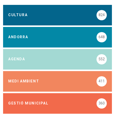
CULTURA
824
ANDORRA
648
AGENDA
552
MEDI AMBIENT
411
GESTIÓ MUNICIPAL
360