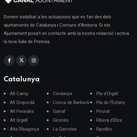
Donem visibilitat a les actuacions que es fan des dels
ajuntaments de Catalunya i Comuns d'Andorra. Si ets
Ajuntament posa't en contacte amb la nostra redacció i activa
la teva Sala de Premsa.
Catalunya
Alt Camp
Cerdanya
Pla d'Urgell
Alt Empordà
Conca de Barberà
Pla de l'Estany
Alt Penedès
Garraf
Priorat
Alt Urgell
Gironès
Ribera d'Ebre
Alta Ribagorça
La Garrotxa
Ripollès