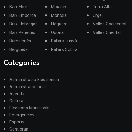
Baix Ebre
Moianès
Terra Alta
Baix Empordà
Montsià
Urgell
Baix Llobregat
Noguera
Vallès Occidental
Baix Penedès
Osona
Vallès Oriental
Barcelonès
Pallars Jussà
Berguedà
Pallars Sobirà
Categories
Administració Electrònica
Administracó local
Agenda
Cultura
Eleccions Municipals
Emergències
Esports
Gent gran