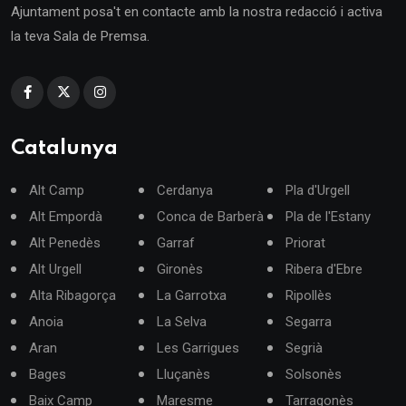
Ajuntament posa't en contacte amb la nostra redacció i activa
la teva Sala de Premsa.
Catalunya
Alt Camp
Cerdanya
Pla d'Urgell
Alt Empordà
Conca de Barberà
Pla de l'Estany
Alt Penedès
Garraf
Priorat
Alt Urgell
Gironès
Ribera d'Ebre
Alta Ribagorça
La Garrotxa
Ripollès
Anoia
La Selva
Segarra
Aran
Les Garrigues
Segrià
Bages
Lluçanès
Solsonès
Baix Camp
Maresme
Tarragonès