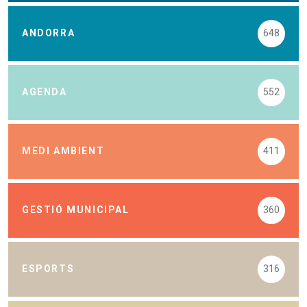
ANDORRA
648
AGENDA
552
MEDI AMBIENT
411
GESTIÓ MUNICIPAL
360
ESPORTS
316