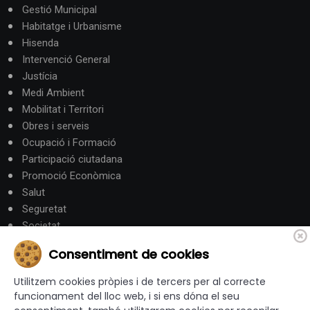
Gestió Municipal
Habitatge i Urbanisme
Hisenda
Intervenció General
Justícia
Medi Ambient
Mobilitat i Territori
Obres i serveis
Ocupació i Formació
Participació ciutadana
Promoció Econòmica
Salut
Seguretat
Societat
Turisme
Consentiment de cookies
Altres Canals
Utilitzem cookies pròpies i de tercers per al correcte
funcionament del lloc web, i si ens dóna el seu