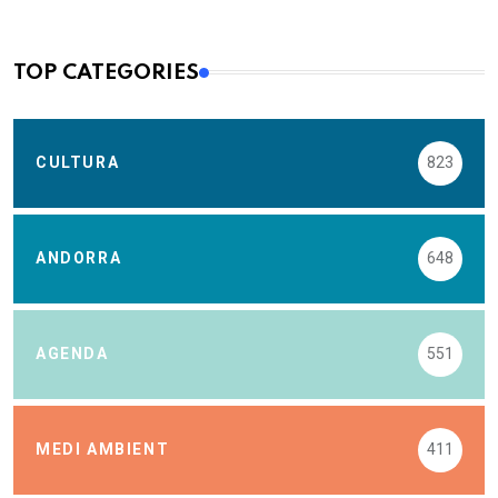
TOP CATEGORIES
CULTURA
823
ANDORRA
648
AGENDA
551
MEDI AMBIENT
411