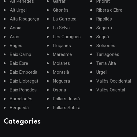
Alt Penedès
Garraf
Priorat
Alt Urgell
Gironès
Ribera d'Ebre
Alta Ribagorça
La Garrotxa
Ripollès
Anoia
La Selva
Segarra
Aran
Les Garrigues
Segrià
Bages
Lluçanès
Solsonès
Baix Camp
Maresme
Tarragonès
Baix Ebre
Moianès
Terra Alta
Baix Empordà
Montsià
Urgell
Baix Llobregat
Noguera
Vallès Occidental
Baix Penedès
Osona
Vallès Oriental
Barcelonès
Pallars Jussà
Berguedà
Pallars Sobirà
Categories