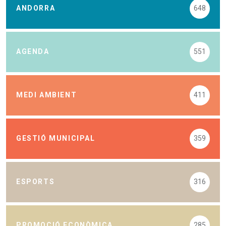
ANDORRA
648
AGENDA
551
MEDI AMBIENT
411
GESTIÓ MUNICIPAL
359
ESPORTS
316
PROMOCIÓ ECONÒMICA
285