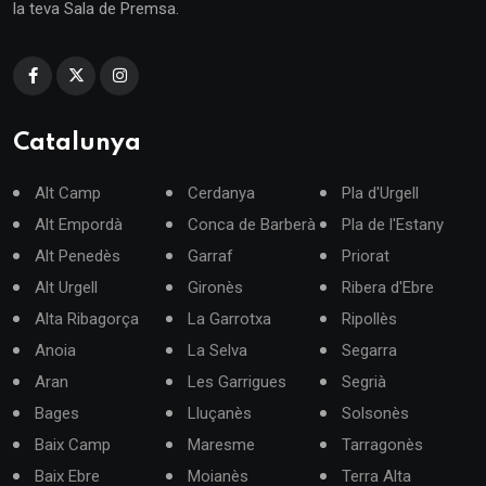
la teva Sala de Premsa.
Catalunya
Alt Camp
Cerdanya
Pla d'Urgell
Alt Empordà
Conca de Barberà
Pla de l'Estany
Alt Penedès
Garraf
Priorat
Alt Urgell
Gironès
Ribera d'Ebre
Alta Ribagorça
La Garrotxa
Ripollès
Anoia
La Selva
Segarra
Aran
Les Garrigues
Segrià
Bages
Lluçanès
Solsonès
Baix Camp
Maresme
Tarragonès
Baix Ebre
Moianès
Terra Alta