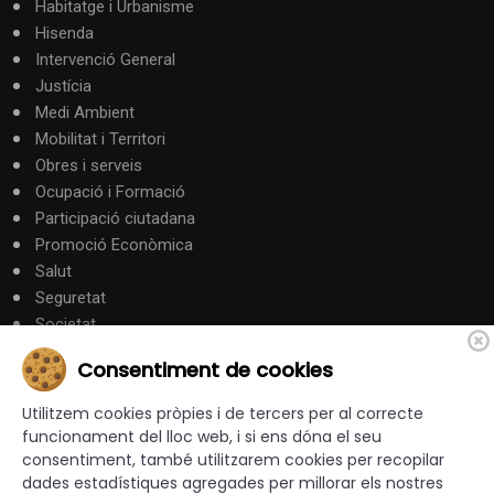
Habitatge i Urbanisme
Hisenda
Intervenció General
Justícia
Medi Ambient
Mobilitat i Territori
Obres i serveis
Ocupació i Formació
Participació ciutadana
Promoció Econòmica
Salut
Seguretat
Societat
Turisme
Consentiment de cookies
Altres Canals
Utilitzem cookies pròpies i de tercers per al correcte
funcionament del lloc web, i si ens dóna el seu
consentiment, també utilitzarem cookies per recopilar
canalandorra.ad
dades estadístiques agregades per millorar els nostres