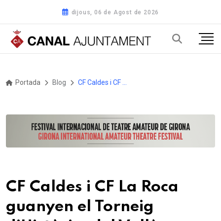
dijous, 06 de Agost de 2026
Portada
Blog
CF Caldes i CF La Roca guanyen el Torneig d’Històrics del Vallès Oriental
CF Caldes i CF La Roca
guanyen el Torneig