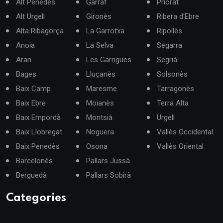
Alt Penedès
Garraf
Priorat
Alt Urgell
Gironès
Ribera d'Ebre
Alta Ribagorça
La Garrotxa
Ripollès
Anoia
La Selva
Segarra
Aran
Les Garrigues
Segrià
Bages
Lluçanès
Solsonès
Baix Camp
Maresme
Tarragonès
Baix Ebre
Moianès
Terra Alta
Baix Empordà
Montsià
Urgell
Baix Llobregat
Noguera
Vallès Occidental
Baix Penedès
Osona
Vallès Oriental
Barcelonès
Pallars Jussà
Berguedà
Pallars Sobirà
Categories