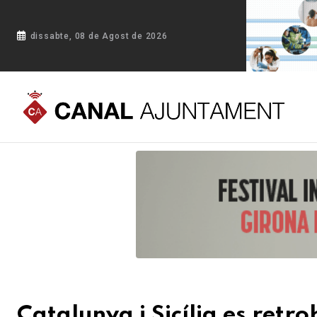
dissabte, 08 de Agost de 2026
Portada
Blog
Catalunya i Sicília es retroben a la Selva: rec
Catalunya i Sicília es retro