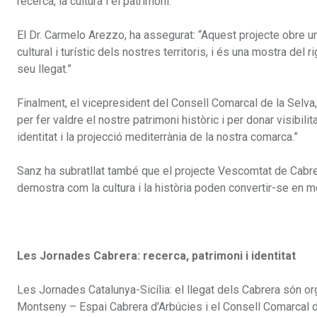
recerca, la cultura i el patrimoni.”
El Dr. Carmelo Arezzo, ha assegurat: “Aquest projecte obre 
cultural i turístic dels nostres territoris, i és una mostra del 
seu llegat.”
Finalment, el vicepresident del Consell Comarcal de la Selva
per fer valdre el nostre patrimoni històric i per donar visibil
identitat i la projecció mediterrània de la nostra comarca.”
Sanz ha subratllat també que el projecte Vescomtat de Cabrera 
demostra com la cultura i la història poden convertir-se en mot
Les Jornades Cabrera: recerca, patrimoni i identitat
Les Jornades Catalunya-Sicília: el llegat dels Cabrera són o
Montseny – Espai Cabrera d’Arbúcies i el Consell Comarcal d