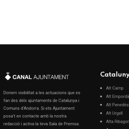
Catalun
Alt Camp
Donem visibilitat a les actuacions que es
Alt Empord
fan des dels ajuntaments de Catalunya i
Alt Penedès
Comuns d'Andorra. Si ets Ajuntament
Alt Urgell
posa't en contacte amb la nostra
Alta Ribago
redacció i activa la teva Sala de Premsa.