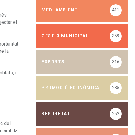
MEDI AMBIENT
411
grés
jectar el
GESTIÓ MUNICIPAL
359
ortunitat
re la
ESPORTS
316
itats, i
PROMOCIÓ ECONÒMICA
285
SEGURETAT
252
c del
en amb la