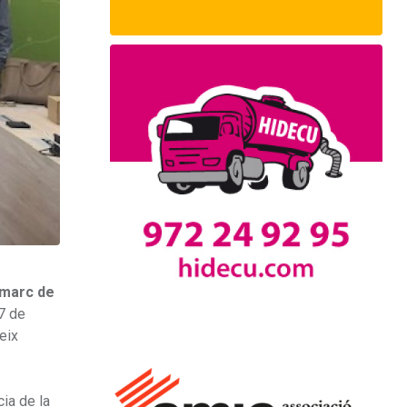
l marc de
 7 de
eix
ia de la