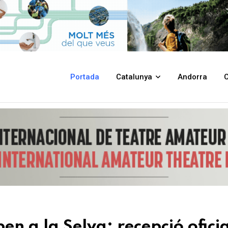
epció oficial de la delegació italiana en el marc del llegat dels Cabrera
Portada
Catalunya
Andorra
C
ben a la Selva: recepció ofici