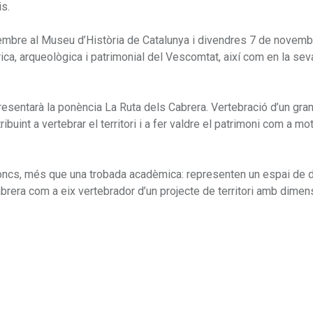
is.
embre al Museu d’Història de Catalunya i divendres 7 de novemb
rica, arqueològica i patrimonial del Vescomtat, així com en la sev
resentarà la ponència La Ruta dels Cabrera. Vertebració d’un gran
buint a vertebrar el territori i a fer valdre el patrimoni com a mo
doncs, més que una trobada acadèmica: representen un espai de d
abrera com a eix vertebrador d’un projecte de territori amb dimen