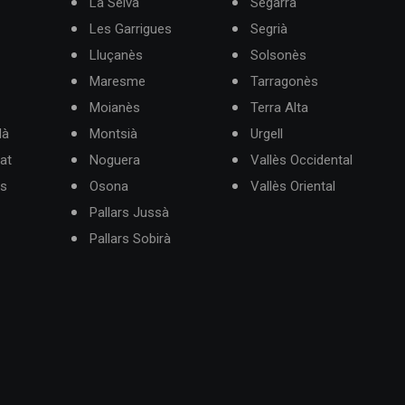
La Selva
Segarra
Les Garrigues
Segrià
Lluçanès
Solsonès
Maresme
Tarragonès
Moianès
Terra Alta
dà
Montsià
Urgell
at
Noguera
Vallès Occidental
ès
Osona
Vallès Oriental
Pallars Jussà
Pallars Sobirà