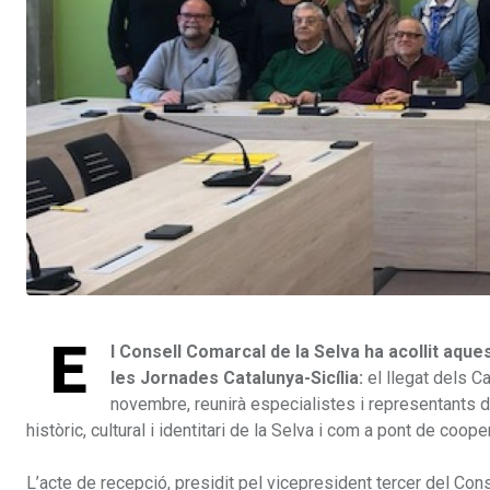
E
l Consell Comarcal de la Selva ha acollit aques
les Jornades Catalunya-Sicília:
el llegat dels Ca
novembre, reunirà especialistes i representants d
històric, cultural i identitari de la Selva i com a pont de coope
L’acte de recepció, presidit pel vicepresident tercer del Con