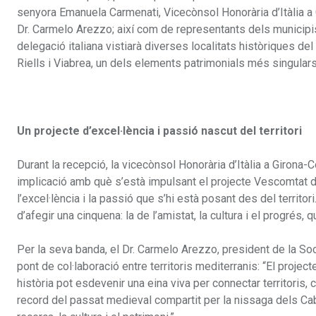
senyora Emanuela Carmenati, Vicecònsol Honorària d’Itàlia a 
Dr. Carmelo Arezzo; així com de representants dels municipis d
delegació italiana vistiarà diverses localitats històriques d
Riells i Viabrea, un dels elements patrimonials més singulars d
Un projecte d’excel·lència i passió nascut del territori
Durant la recepció, la vicecònsol Honorària d’Itàlia a Girona-C
implicació amb què s’està impulsant el projecte Vescomtat de
l’excel·lència i la passió que s’hi està posant des del territo
d’afegir una cinquena: la de l’amistat, la cultura i el progrés, q
Per la seva banda, el Dr. Carmelo Arezzo, president de la Soc
pont de col·laboració entre territoris mediterranis: “El proj
història pot esdevenir una eina viva per connectar territoris, 
record del passat medieval compartit per la nissaga dels Cabr