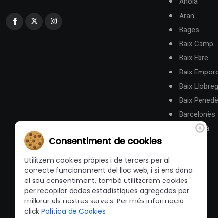
Anoia
Aran
Bages
Baix Camp
Baix Ebre
Baix Empor
Baix Llobreg
Baix Pened
Barcelonès
Berguedà
Consentiment de cookies
Utilitzem cookies pròpies i de tercers per al
correcte funcionament del lloc web, i si ens dóna
el seu consentiment, també utilitzarem cookies
per recopilar dades estadístiques agregades per
millorar els nostres serveis. Per més informació
click
Política de Cookies