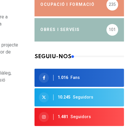
OCUPACIÓ I FORMACIÓ
235
re a
a
OBRES I SERVEIS
101
 projecte
tor de
SEGUIU-NOS
iàleg,
1.016
Fans
sió
10.245
Seguidors
1.481
Seguidors