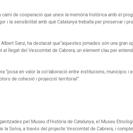
un camí de cooperació que uneix la memòria històrica amb el pro
rigor i la sensibilitat amb què Catalunya treballa per preservar i pro
, Albert Sanz, ha destacat que“aquestes jornades són una gran op
itat al llegat del Vescomtat de Cabrera, un element clau per entend
“posa en valor la col·laboració entre institucions, municipis i ent
ors de cohesió i projecció territorial”.
rganitzades pel Museu d’Història de Catalunya, el Museu Etnològi
e la Selva, a través del projecte Vescomtat de Cabrera, i compt