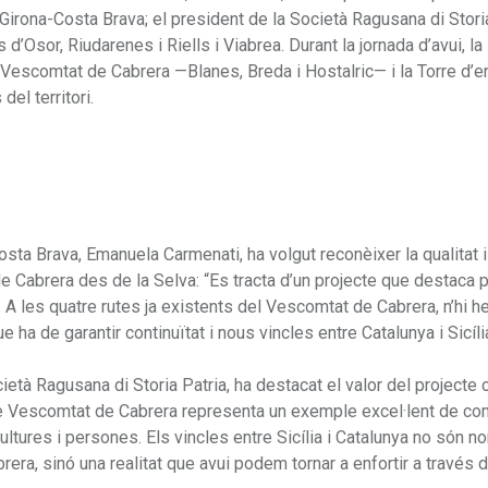
Girona-Costa Brava; el president de la Società Ragusana di Storia
’Osor, Riudarenes i Riells i Viabrea. Durant la jornada d’avui, la
el Vescomtat de Cabrera —Blanes, Breda i Hostalric— i la Torre d’e
el territori.
osta Brava, Emanuela Carmenati, ha volgut reconèixer la qualitat i
 Cabrera des de la Selva: “Es tracta d’un projecte que destaca 
ri. A les quatre rutes ja existents del Vescomtat de Cabrera, n’hi 
ue ha de garantir continuïtat i nous vincles entre Catalunya i Sicíli
ietà Ragusana di Storia Patria, ha destacat el valor del projecte
ecte Vescomtat de Cabrera representa un exemple excel·lent de co
cultures i persones. Els vincles entre Sicília i Catalunya no són 
era, sinó una realitat que avui podem tornar a enfortir a través d