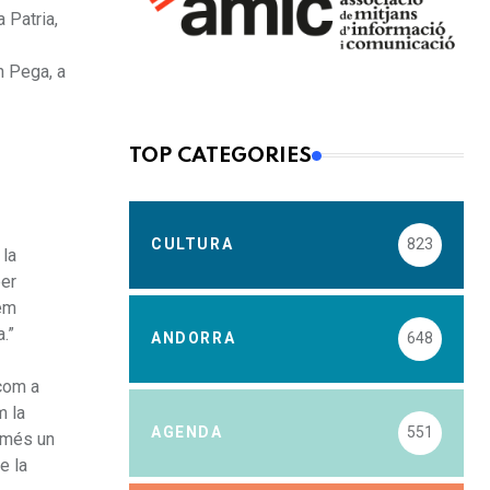
 Patria,
n Pega, a
TOP CATEGORIES
CULTURA
823
 la
per
hem
a.”
ANDORRA
648
 com a
m la
AGENDA
551
només un
e la