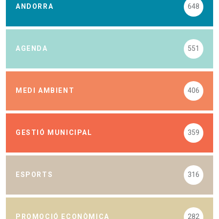
ANDORRA
648
AGENDA
551
MEDI AMBIENT
406
GESTIÓ MUNICIPAL
359
ESPORTS
316
PROMOCIÓ ECONÒMICA
282