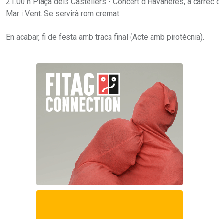
21.00 h Plaça dels Castellers - Concert d’Havaneres, a càrrec 
Mar i Vent. Se servirà rom cremat.
En acabar, fi de festa amb traca final (Acte amb pirotècnia).