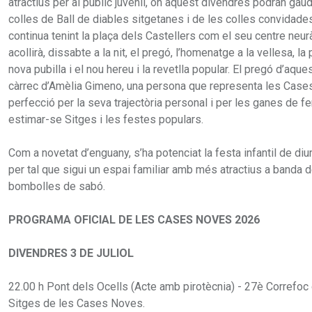
atractius per al públic juvenil, on aquest divendres podran gaud
colles de Ball de diables sitgetanes i de les colles convidades
continua tenint la plaça dels Castellers com el seu centre neurà
acollirà, dissabte a la nit, el pregó, l’homenatge a la vellesa, la
nova pubilla i el nou hereu i la revetlla popular. El pregó d’aque
càrrec d’Amèlia Gimeno, una persona que representa les Case
perfecció per la seva trajectòria personal i per les ganes de fe
estimar-se Sitges i les festes populars.
Com a novetat d’enguany, s’ha potenciat la festa infantil de diu
per tal que sigui un espai familiar amb més atractius a banda 
bombolles de sabó.
PROGRAMA OFICIAL DE LES CASES NOVES 2026
DIVENDRES 3 DE JULIOL
22.00 h Pont dels Ocells (Acte amb pirotècnia) - 27è Correfoc
Sitges de les Cases Noves.