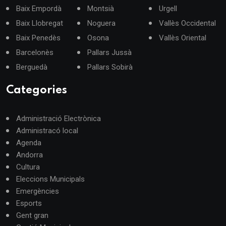
Baix Empordà
Montsià
Urgell
Baix Llobregat
Noguera
Vallès Occidental
Baix Penedès
Osona
Vallès Oriental
Barcelonès
Pallars Jussà
Berguedà
Pallars Sobirà
Categories
Administració Electrònica
Administracó local
Agenda
Andorra
Cultura
Eleccions Municipals
Emergències
Esports
Gent gran