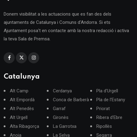
Donem visibilitat a les actuacions que es fan des dels
ajuntaments de Catalunya i Comuns d'Andorra. Si ets
Ajuntament posa't en contacte amb la nostra redacció i activa
la teva Sala de Premsa.
Catalunya
Alt Camp
Cerdanya
Pla d'Urgell
Alt Empordà
Conca de Barberà
Pla de l'Estany
Alt Penedès
Garraf
Priorat
Alt Urgell
Gironès
Ribera d'Ebre
Alta Ribagorça
La Garrotxa
Ripollès
Anoia
La Selva
Segarra