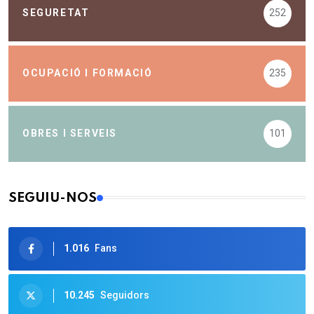
SEGURETAT
252
OCUPACIÓ I FORMACIÓ
235
OBRES I SERVEIS
101
SEGUIU-NOS
1.016
Fans
10.245
Seguidors