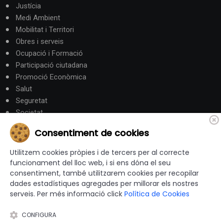
Justícia
Medi Ambient
Mobilitat i Territori
Obres i serveis
Ocupació i Formació
Participació ciutadana
Promoció Econòmica
Salut
Seguretat
Societat
Turisme
Consentiment de cookies
Altres Canals
Utilitzem cookies pròpies i de tercers per al correcte
funcionament del lloc web, i si ens dóna el seu
consentiment, també utilitzarem cookies per recopilar
canalandorra.ad
dades estadístiques agregades per millorar els nostres
serveis. Per més informació click
Política de Cookies
CONFIGURA