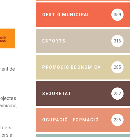
GESTIÓ MUNICIPAL
359
ESPORTS
316
PROMOCIÓ ECONÒMICA
285
ment de
SEGURETAT
252
rojectes.
inamisme,
OCUPACIÓ I FORMACIÓ
235
l dels
iors a