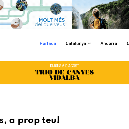
Portada
Catalunya
Andorra
C
, a prop teu!