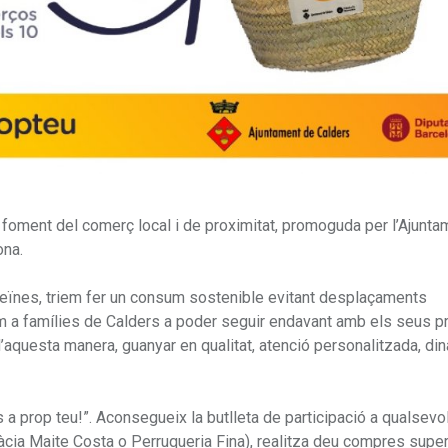
 foment del comerç local i de proximitat, promoguda per l’Ajunta
ona.
veïnes, triem fer un consum sostenible evitant desplaçaments
dem a famílies de Calders a poder seguir endavant amb els seus p
 d’aquesta manera, guanyar en qualitat, atenció personalitzada, d
 prop teu!”. Aconsegueix la butlleta de participació a qualsevo
màcia Maite Costa o Perruqueria Fina), realitza deu compres super