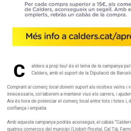
C
alders a prop teu! és el lema de la campanya pel
Calders, amb el suport de la Diputació de Barcel
Comprant al comerç local donem suport als nostres veïns i 
innecessaris, col·laborem a mantenir vius els carrers, i aju
Ara és hora de potenciar el comerç local entre tots i totes i,
confiança i empatia.
Amb aquesta campanya podràs aconseguir, el cabàs “Calders a
quatres comerços del municipi (Llobet-l'hostal, Cal Tià, Far