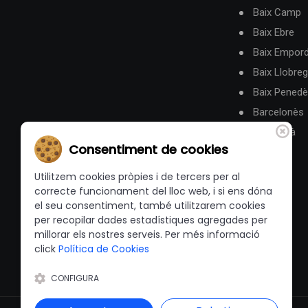
Baix Camp
Baix Ebre
Baix Empor
Baix Llobreg
Baix Pened
Barcelonès
Berguedà
Consentiment de cookies
Utilitzem cookies pròpies i de tercers per al
correcte funcionament del lloc web, i si ens dóna
el seu consentiment, també utilitzarem cookies
per recopilar dades estadístiques agregades per
millorar els nostres serveis. Per més informació
click
Política de Cookies
CONFIGURA