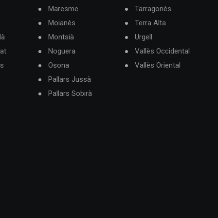
Maresme
Tarragonès
Moianès
Terra Alta
dà
Montsià
Urgell
at
Noguera
Vallès Occidental
ès
Osona
Vallès Oriental
Pallars Jussà
Pallars Sobirà