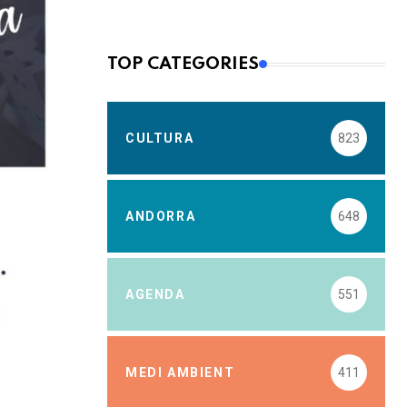
TOP CATEGORIES
CULTURA
823
ANDORRA
648
AGENDA
551
MEDI AMBIENT
411