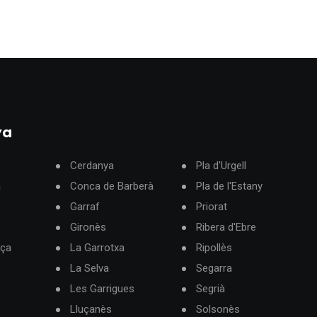
ya
Cerdanya
Pla d'Urgell
à
Conca de Barberà
Pla de l'Estany
Garraf
Priorat
Gironès
Ribera d'Ebre
rça
La Garrotxa
Ripollès
La Selva
Segarra
Les Garrigues
Segrià
Lluçanès
Solsonès