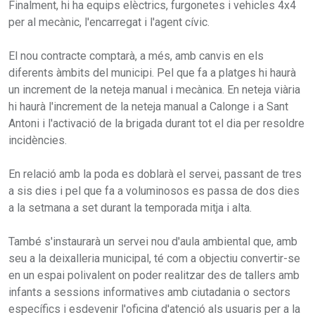
Finalment, hi ha equips elèctrics, furgonetes i vehicles 4x4
per al mecànic, l'encarregat i l'agent cívic.
El nou contracte comptarà, a més, amb canvis en els
diferents àmbits del municipi. Pel que fa a platges hi haurà
un increment de la neteja manual i mecànica. En neteja viària
hi haurà l'increment de la neteja manual a Calonge i a Sant
Antoni i l'activació de la brigada durant tot el dia per resoldre
incidències.
En relació amb la poda es doblarà el servei, passant de tres
a sis dies i pel que fa a voluminosos es passa de dos dies
a la setmana a set durant la temporada mitja i alta.
També s'instaurarà un servei nou d'aula ambiental que, amb
seu a la deixalleria municipal, té com a objectiu convertir-se
en un espai polivalent on poder realitzar des de tallers amb
infants a sessions informatives amb ciutadania o sectors
específics i esdevenir l'oficina d'atenció als usuaris per a la