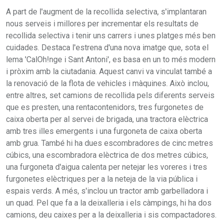
A part de l'augment de la recollida selectiva, s'implantaran
nous serveis i millores per incrementar els resultats de
recollida selectiva i tenir uns carrers i unes platges més ben
cuidades. Destaca l'estrena d'una nova imatge que, sota el
lema 'CalOh!nge i Sant Antoni', es basa en un to més modern
i pròxim amb la ciutadania. Aquest canvi va vinculat també a
la renovació de la flota de vehicles i màquines. Això inclou,
entre altres, set camions de recollida pels diferents serveis
que es presten, una rentacontenidors, tres furgonetes de
caixa oberta per al servei de brigada, una tractora elèctrica
amb tres illes emergents i una furgoneta de caixa oberta
amb grua. També hi ha dues escombradores de cinc metres
cúbics, una escombradora elèctrica de dos metres cúbics,
una furgoneta d'aigua calenta per netejar les voreres i tres
furgonetes elèctriques per a la neteja de la via pública i
espais verds. A més, s'inclou un tractor amb garbelladora i
un quad. Pel que fa a la deixalleria i els càmpings, hi ha dos
camions, deu caixes per a la deixalleria i sis compactadores.