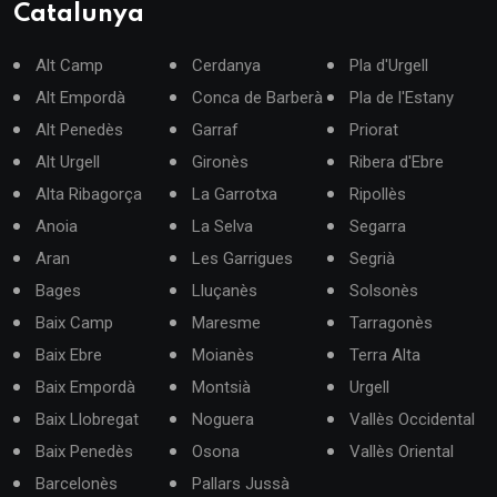
Catalunya
Alt Camp
Cerdanya
Pla d'Urgell
Alt Empordà
Conca de Barberà
Pla de l'Estany
Alt Penedès
Garraf
Priorat
Alt Urgell
Gironès
Ribera d'Ebre
Alta Ribagorça
La Garrotxa
Ripollès
Anoia
La Selva
Segarra
Aran
Les Garrigues
Segrià
Bages
Lluçanès
Solsonès
Baix Camp
Maresme
Tarragonès
Baix Ebre
Moianès
Terra Alta
Baix Empordà
Montsià
Urgell
Baix Llobregat
Noguera
Vallès Occidental
Baix Penedès
Osona
Vallès Oriental
Barcelonès
Pallars Jussà