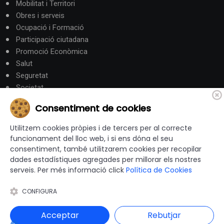
Mobilitat i Territori
Obres i serveis
Ocupació i Formació
Participació ciutadana
Promoció Econòmica
Salut
Seguretat
Societat
Turisme
Consentiment de cookies
Altres Canals
Utilitzem cookies pròpies i de tercers per al correcte
funcionament del lloc web, i si ens dóna el seu
consentiment, també utilitzarem cookies per recopilar
canalandorra.ad
dades estadístiques agregades per millorar els nostres
serveis. Per més informació click
Política de Cookies
CONFIGURA
© 2012-2026 Ajuntaments de Catalunya - Tots els drets
reservats |
Avís Legal
|
Política de privacitat
|
Acceptar
Rebutjar
Política de Cookies
|
Accessibilitat
|