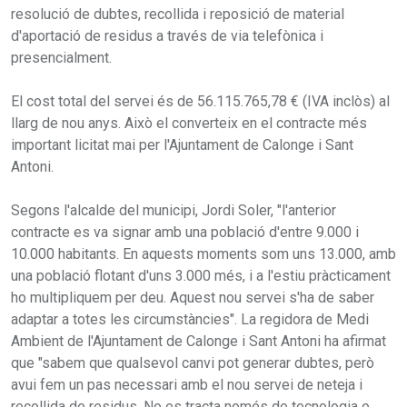
resolució de dubtes, recollida i reposició de material
d'aportació de residus a través de via telefònica i
presencialment.
El cost total del servei és de 56.115.765,78 € (IVA inclòs) al
llarg de nou anys. Això el converteix en el contracte més
important licitat mai per l'Ajuntament de Calonge i Sant
Antoni.
Segons l'alcalde del municipi, Jordi Soler, "l'anterior
contracte es va signar amb una població d'entre 9.000 i
10.000 habitants. En aquests moments som uns 13.000, amb
una població flotant d'uns 3.000 més, i a l'estiu pràcticament
ho multipliquem per deu. Aquest nou servei s'ha de saber
adaptar a totes les circumstàncies". La regidora de Medi
Ambient de l'Ajuntament de Calonge i Sant Antoni ha afirmat
que "sabem que qualsevol canvi pot generar dubtes, però
avui fem un pas necessari amb el nou servei de neteja i
recollida de residus. No es tracta només de tecnologia o