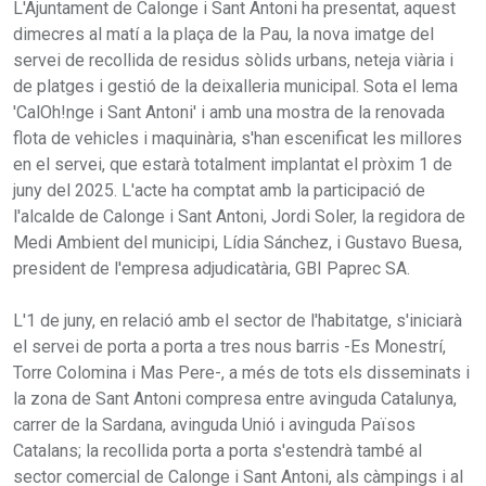
L'Ajuntament de Calonge i Sant Antoni ha presentat, aquest
dimecres al matí a la plaça de la Pau, la nova imatge del
servei de recollida de residus sòlids urbans, neteja viària i
de platges i gestió de la deixalleria municipal. Sota el lema
'CalOh!nge i Sant Antoni' i amb una mostra de la renovada
flota de vehicles i maquinària, s'han escenificat les millores
en el servei, que estarà totalment implantat el pròxim 1 de
juny del 2025. L'acte ha comptat amb la participació de
l'alcalde de Calonge i Sant Antoni, Jordi Soler, la regidora de
Medi Ambient del municipi, Lídia Sánchez, i Gustavo Buesa,
president de l'empresa adjudicatària, GBI Paprec SA.
L'1 de juny, en relació amb el sector de l'habitatge, s'iniciarà
el servei de porta a porta a tres nous barris -Es Monestrí,
Torre Colomina i Mas Pere-, a més de tots els disseminats i
la zona de Sant Antoni compresa entre avinguda Catalunya,
carrer de la Sardana, avinguda Unió i avinguda Països
Catalans; la recollida porta a porta s'estendrà també al
sector comercial de Calonge i Sant Antoni, als càmpings i al