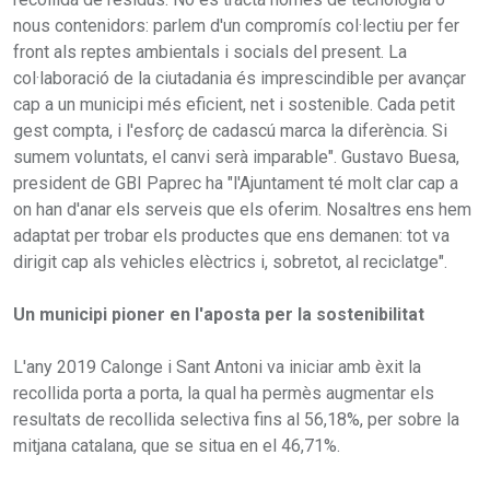
nous contenidors: parlem d'un compromís col·lectiu per fer
front als reptes ambientals i socials del present. La
col·laboració de la ciutadania és imprescindible per avançar
cap a un municipi més eficient, net i sostenible. Cada petit
gest compta, i l'esforç de cadascú marca la diferència. Si
sumem voluntats, el canvi serà imparable". Gustavo Buesa,
president de GBI Paprec ha "l'Ajuntament té molt clar cap a
on han d'anar els serveis que els oferim. Nosaltres ens hem
adaptat per trobar els productes que ens demanen: tot va
dirigit cap als vehicles elèctrics i, sobretot, al reciclatge".
Un municipi pioner en l'aposta per la sostenibilitat
L'any 2019 Calonge i Sant Antoni va iniciar amb èxit la
recollida porta a porta, la qual ha permès augmentar els
resultats de recollida selectiva fins al 56,18%, per sobre la
mitjana catalana, que se situa en el 46,71%.