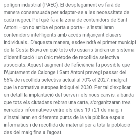
polígon industrial (PAEC). El desplegament es farà de
manera consensuada per adaptar-se a les necessitats de
cada negoci. Pel què fa a la zona de contenidors de Sant
Antoni —on no arriba el porta a porta— s'instal·laran
contenidors intel·ligents amb accés mitjançant clauers
individuals.. D'aquesta manera, esdevindrà el primer municipi
de la Costa Brava en què tots els usuaris tindran un sistema
d'identificació i un únic mètode de recollida selectiva
associats. Aquest augment de l'eficiència fa possible que
l'Ajuntament de Calonge i Sant Antoni prevegi passar del
56% de recollida selectiva actual al 70% el 2027, malgrat
que la normativa europea indiqui el 2030. Per tal d'explicar
en detall la implantació del servei i els nous canvis, a banda
que tots els ciutadans rebran una carta, s'organitzaran tres
xerrades informatives entre els dies 19 i 21 de maig, i
s'instal·laran en diferents punts de la via pública espais
informatius i de recollida de material per a tota la població
des del maig fins a l'agost.