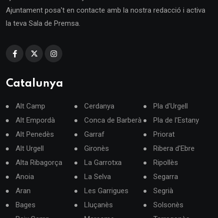
Ajuntament posa't en contacte amb la nostra redacció i activa
la teva Sala de Premsa.
Catalunya
Alt Camp
Cerdanya
Pla d'Urgell
Alt Empordà
Conca de Barberà
Pla de l'Estany
Alt Penedès
Garraf
Priorat
Alt Urgell
Gironès
Ribera d'Ebre
Alta Ribagorça
La Garrotxa
Ripollès
Anoia
La Selva
Segarra
Aran
Les Garrigues
Segrià
Bages
Lluçanès
Solsonès