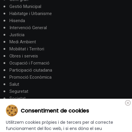
Gestió Municipal
Habitatge i Urbanisme
Hisenda
Intervenció General
Justícia
Medi Ambient
Mobilitat i Territori
Obres i serveis
Ocupació i Formació
Participació ciutadana
Promoció Econòmica
Salut
Seguretat
Societat
Turisme
Consentiment de cookies
Altres Canals
Utilitzem cookies pròpies i de tercers per al correcte
funcionament del lloc web, i si ens dóna el seu