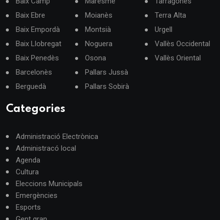
Baix Camp
Maresme
Tarragonès
Baix Ebre
Moianès
Terra Alta
Baix Empordà
Montsià
Urgell
Baix Llobregat
Noguera
Vallès Occidental
Baix Penedès
Osona
Vallès Oriental
Barcelonès
Pallars Jussà
Berguedà
Pallars Sobirà
Categories
Administració Electrònica
Administracó local
Agenda
Cultura
Eleccions Municipals
Emergències
Esports
Gent gran