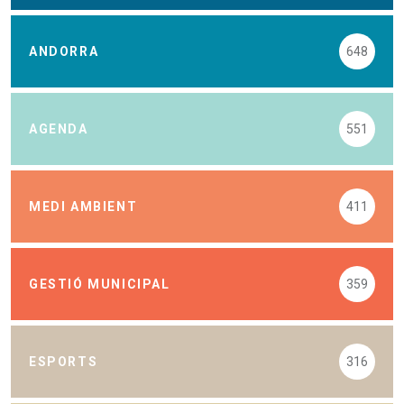
ANDORRA
648
AGENDA
551
MEDI AMBIENT
411
GESTIÓ MUNICIPAL
359
ESPORTS
316