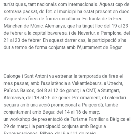
turístiques, tant nacionals com internacionals. Aquest cap de
setmana passat, de fet, el municipi ha estat present en dues
d'aquestes fires de forma simultània. Es tracta de la Free
München de Múnic, Alemanya, que ha tingut lloc del 19 al 23
de febrer a la capital bavaresa, i de Navartur, a Pamplona, del
21 al 23 de febrer. En aquest darrer cas, la participació s'ha
dut a terme de forma conjunta amb l'Ajuntament de Begur.
Calonge i Sant Antoni va estrenar la temporada de fires el
mes passat, amb l'assistència a Vakantiebeurs, a Utrecht,
Països Baixos, del 8 al 12 de gener; i a CMT, a Stuttgart,
Alemanya, del 18 al 26 de gener. Pròximament, el calendari
seguirà amb una acció promocional a Puigcerdà, també
conjuntament amb Begur, del 14 al 16 de març;
un workshop de presentació de Turisme Familiar a Bèlgica el
29 de març; i la participació conjunta amb Begur a
Expovacaciones, Bilbao, del 9 a l'11 de maig.