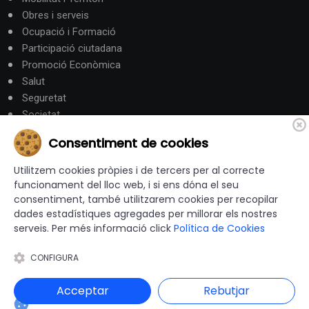
Obres i serveis
Ocupació i Formació
Participació ciutadana
Promoció Econòmica
Salut
Seguretat
Societat
Turisme
Consentiment de cookies
Altres Canals
Utilitzem cookies pròpies i de tercers per al correcte
funcionament del lloc web, i si ens dóna el seu
consentiment, també utilitzarem cookies per recopilar
canalandorra.ad
dades estadístiques agregades per millorar els nostres
serveis. Per més informació click
Política de Cookies
CONFIGURA
© 2012-2026 Ajuntaments de Catalunya - Tots els drets
reservats |
Avís Legal
|
Política de privacitat
|
Acceptar
Rebutjar
Política de Cookies
|
Accessibilitat
|