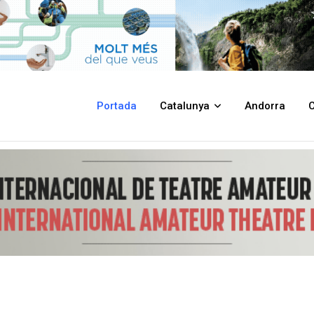
t Jordi 2026 per als Pastorets de Calaf
Portada
Catalunya
Andorra
C