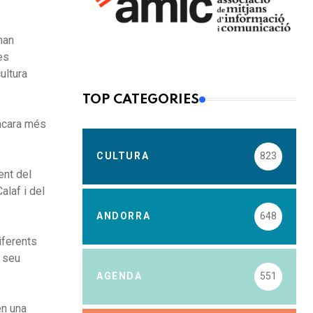
han
es
ultura
TOP CATEGORIES
encara més
CULTURA
823
ent del
alaf i del
ANDORRA
648
iferents
l seu
AGENDA
551
en una