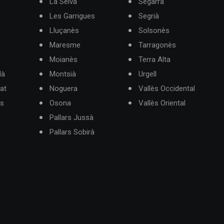
La Selva
Segarra
Les Garrigues
Segrià
Lluçanès
Solsonès
Maresme
Tarragonès
Moianès
Terra Alta
dà
Montsià
Urgell
at
Noguera
Vallès Occidental
ès
Osona
Vallès Oriental
Pallars Jussà
Pallars Sobirà