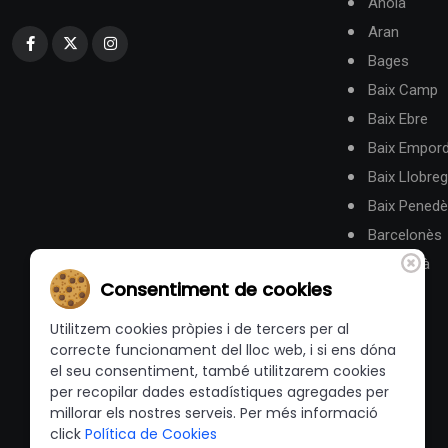
Anoia
Aran
Bages
Baix Camp
Baix Ebre
Baix Empor
Baix Llobreg
Baix Pened
Barcelonès
Berguedà
Consentiment de cookies
Utilitzem cookies pròpies i de tercers per al
correcte funcionament del lloc web, i si ens dóna
el seu consentiment, també utilitzarem cookies
per recopilar dades estadístiques agregades per
millorar els nostres serveis. Per més informació
click
Política de Cookies