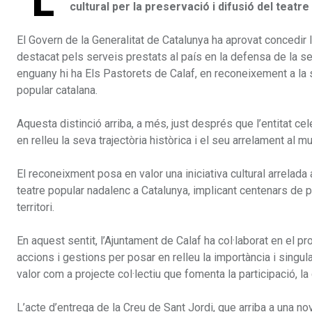
L
cultural per la preservació i difusió del teatr
El Govern de la Generalitat de Catalunya ha aprovat concedir 
destacat pels serveis prestats al país en la defensa de la seva 
enguany hi ha Els Pastorets de Calaf, en reconeixement a la se
popular catalana.
Aquesta distinció arriba, a més, just després que l’entitat c
en relleu la seva trajectòria històrica i el seu arrelament al mu
El reconeixment posa en valor una iniciativa cultural arrelada
teatre popular nadalenc a Catalunya, implicant centenars de p
territori.
En aquest sentit, l’Ajuntament de Calaf ha col·laborat en el pr
accions i gestions per posar en relleu la importància i singu
valor com a projecte col·lectiu que fomenta la participació, la 
L’acte d’entrega de la Creu de Sant Jordi, que arriba a una 