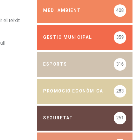
MEDI AMBIENT
408
 el teixit
GESTIÓ MUNICIPAL
359
ull
ESPORTS
316
PROMOCIÓ ECONÒMICA
283
SEGURETAT
251