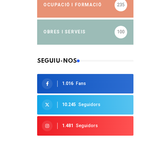
OCUPACIÓ I FORMACIÓ
235
OBRES I SERVEIS
100
SEGUIU-NOS
1.016
Fans
10.245
Seguidors
1.481
Seguidors