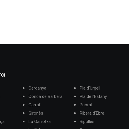
ya
Cerdanya
Pla d'Urgell
à
Conca de Barberà
Pla de l'Estany
Garraf
Priorat
Gironès
Ribera d'Ebre
rça
La Garrotxa
Ripollès