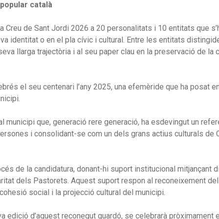
e popular català
la Creu de Sant Jordi 2026 a 20 personalitats i 10 entitats que s’
identitat o en el pla cívic i cultural. Entre les entitats distingid
va llarga trajectòria i al seu paper clau en la preservació de la c
elebrés el seu centenari l’any 2025, una efemèride que ha posat 
nicipi.
 al municipi que, generació rere generació, ha esdevingut un refer
ersones i consolidant-se com un dels grans actius culturals de C
océs de la candidatura, donant-hi suport institucional mitjançant d
laritat dels Pastorets. Aquest suport respon al reconeixement de
cohesió social i la projecció cultural del municipi.
nova edició d’aquest reconegut guardó, se celebrarà pròximament 