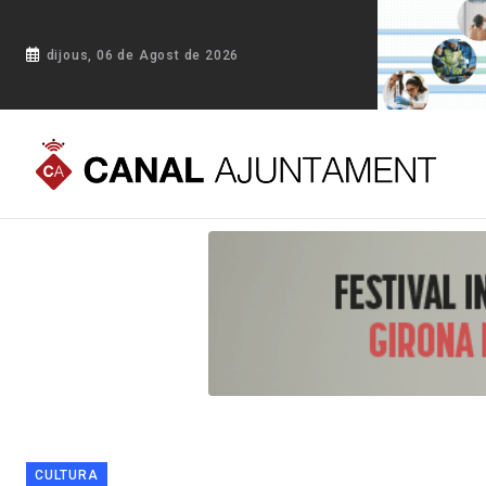
dijous, 06 de Agost de 2026
Portada
Blog
Calaf celebra la concessió de la Creu de San
CULTURA