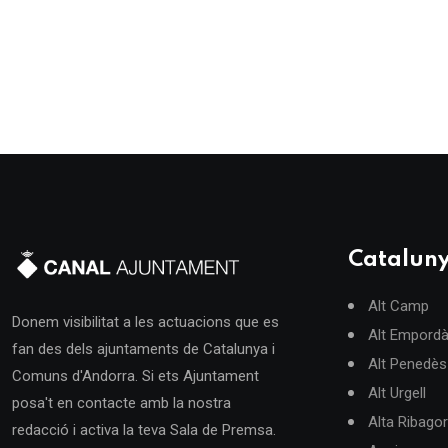
Catalun
Alt Camp
Donem visibilitat a les actuacions que es
Alt Empord
fan des dels ajuntaments de Catalunya i
Alt Penedès
Comuns d'Andorra. Si ets Ajuntament
Alt Urgell
posa't en contacte amb la nostra
Alta Ribago
redacció i activa la teva Sala de Premsa.