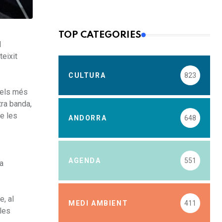
TOP CATEGORIES
l
teixit
CULTURA
823
, els més
tra banda,
de les
ANDORRA
648
AGENDA
551
la
e, al
MEDI AMBIENT
411
 les