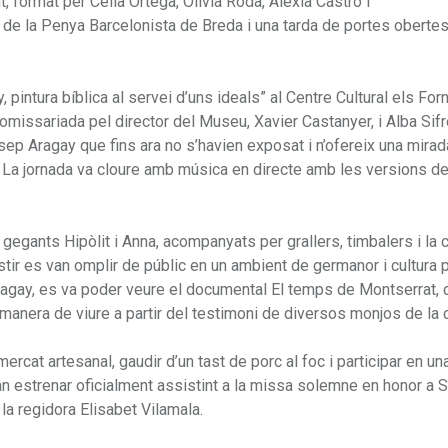
, format per Cèlia Ortega, Olívia Rodà, Alèxia Castro i
lar de la Penya Barcelonista de Breda i una tarda de portes obertes
intura bíblica al servei d’uns ideals” al Centre Cultural els Forn
issariada pel director del Museu, Xavier Castanyer, i Alba Sifr
ep Aragay que fins ara no s’havien exposat i n’ofereix una mirad
l. La jornada va cloure amb música en directe amb les versions d
egants Hipòlit i Anna, acompanyats per grallers, timbalers i la c
tir es van omplir de públic en un ambient de germanor i cultura p
agay, es va poder veure el documental El temps de Montserrat, di
manera de viure a partir del testimoni de diversos monjos de la 
mercat artesanal, gaudir d’un tast de porc al foc i participar en un
n estrenar oficialment assistint a la missa solemne en honor a S
la regidora Elisabet Vilamala.