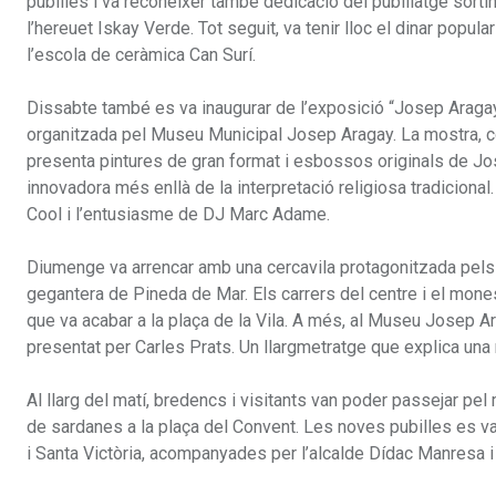
pubilles i va reconèixer també dedicació del pubillatge sortint
l’hereuet Iskay Verde. Tot seguit, va tenir lloc el dinar popu
l’escola de ceràmica Can Surí.
Dissabte també es va inaugurar de l’exposició “Josep Aragay, p
organitzada pel Museu Municipal Josep Aragay. La mostra, com
presenta pintures de gran format i esbossos originals de Jos
innovadora més enllà de la interpretació religiosa tradiciona
Cool i l’entusiasme de DJ Marc Adame.
Diumenge va arrencar amb una cercavila protagonitzada pels g
gegantera de Pineda de Mar. Els carrers del centre i el mones
que va acabar a la plaça de la Vila. A més, al Museu Josep Ar
presentat per Carles Prats. Un llargmetratge que explica una 
Al llarg del matí, bredencs i visitants van poder passejar pel 
de sardanes a la plaça del Convent. Les noves pubilles es va
i Santa Victòria, acompanyades per l’alcalde Dídac Manresa i 