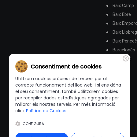
Baix Camp
Baix Ebre
Baix Empor
Baix Llobreg
Baix Pened
Barcelonès
Berguedà
Consentiment de cookies
Utilitzem cookies pròpies i de tercers per al
correcte funcionament del lloc web, i si ens dóna
el seu consentiment, també utilitzarem cookies
per recopilar dades estadístiques agregades per
millorar els nostres serveis. Per més informació
click
Política de Cookies
CONFIGURA