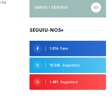
e ha
OBRES I SERVEIS
101
SEGUIU-NOS
1.016
Fans
10.245
Seguidors
1.481
Seguidors