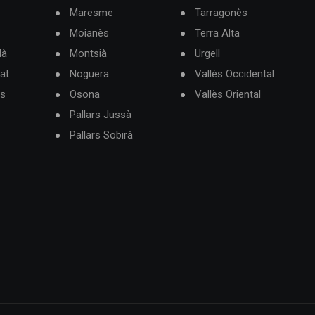
Maresme
Tarragonès
Moianès
Terra Alta
dà
Montsià
Urgell
at
Noguera
Vallès Occidental
ès
Osona
Vallès Oriental
Pallars Jussà
Pallars Sobirà