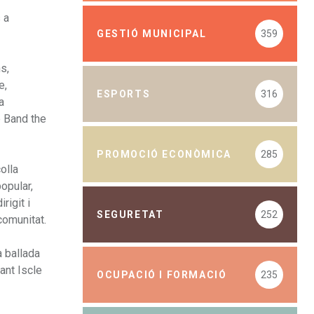
 a
GESTIÓ MUNICIPAL
359
s,
e,
ESPORTS
316
a
e Band the
PROMOCIÓ ECONÒMICA
285
olla
opular,
rigit i
SEGURETAT
252
comunitat.
a ballada
ant Iscle
OCUPACIÓ I FORMACIÓ
235