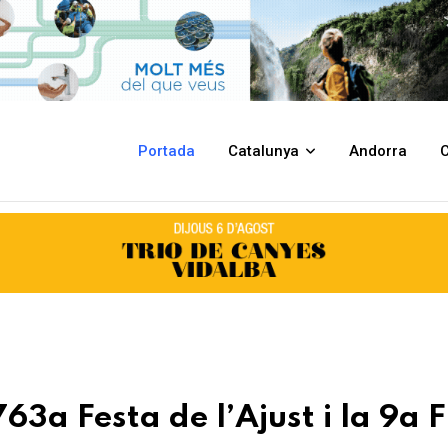
t i la 9a Fira del Monestir
Portada
Catalunya
Andorra
C
63a Festa de l’Ajust i la 9a F