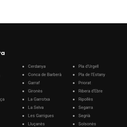
ya
Cerdanya
Pla d'Urgell
à
Conca de Barberà
Pla de l'Estany
Garraf
Priorat
Gironès
Ribera d'Ebre
rça
La Garrotxa
Ripollès
La Selva
Segarra
Les Garrigues
Segrià
Lluçanès
Solsonès