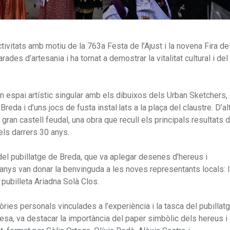
tivitats amb motiu de la 763a Festa de l’Ajust i la novena Fira de
ades d’artesania i ha tornat a demostrar la vitalitat cultural i del 
un espai artístic singular amb els dibuixos dels Urban Sketchers
 Breda i d’uns jocs de fusta instal·lats a la plaça del claustre. D’al
gran castell feudal, una obra que recull els principals resultats 
els darrers 30 anys.
 del pubillatge de Breda, que va aplegar desenes d’hereus i
panys van donar la benvinguda a les noves representants locals: 
 pubilleta Ariadna Solà Clos.
òries personals vinculades a l’experiència i la tasca del pubillatg
resa, va destacar la importància del paper simbòlic dels hereus i