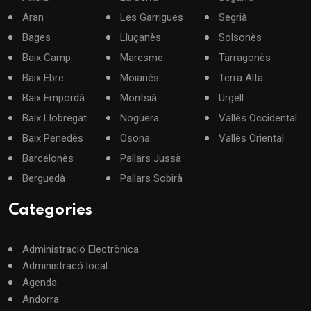
Aran
Les Garrigues
Segrià
Bages
Lluçanès
Solsonès
Baix Camp
Maresme
Tarragonès
Baix Ebre
Moianès
Terra Alta
Baix Empordà
Montsià
Urgell
Baix Llobregat
Noguera
Vallès Occidental
Baix Penedès
Osona
Vallès Oriental
Barcelonès
Pallars Jussà
Berguedà
Pallars Sobirà
Categories
Administració Electrònica
Administracó local
Agenda
Andorra