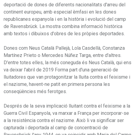
deportació de dones de diferents nacionalitats d'arreu del
continent europeu, amb especial èmfasi en les dones
republicanes espanyola i en la història i evolució del camp
de Ravensbrück. La mostra combina informació històrica
amb textos i dibuixos d'obres de les pròpies deportades.
Dones com Neus Català Pallejà, Lola Casdellà, Constanza
Martínez Prieto o Mercedes Núñez Targa, entre d'altres.
D'entre totes elles, la més coneguda és Neus Català, qui ens
va deixar l'abril de 2019 Forma part d'una generació de
lluitadores que van protagonitzar la lluita contra el feixisme i
el nazisme, havent-ne patit en primera persona les
conseqüències més ferotges.
Després de la seva implicació lluitant contra el feixisme a la
Guerra Civil Espanyola, va marxar a França per incorporar-se
a la resistència contra el nazisme. Això li va significar ser
capturada i deportada al camp de concentració de
Ravensbrück l'any 1944, on va coincidir amb Maria del Carme