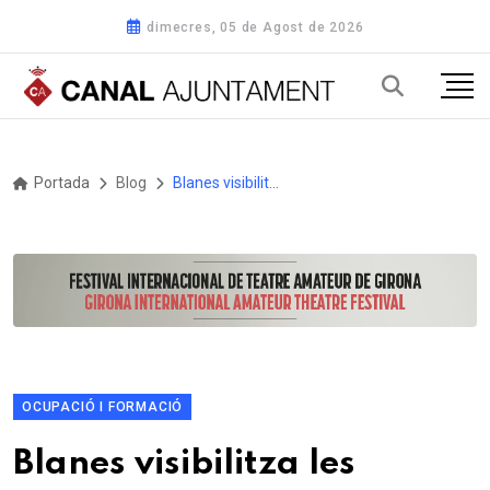
dimecres, 05 de Agost de 2026
Portada
Blog
Blanes visibilitza les vivències de les dones empresonades als camps de concentració nazis amb l'exposició 'Resistents i Deportades'
OCUPACIÓ I FORMACIÓ
Blanes visibilitza les