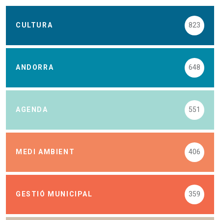
CULTURA
823
ANDORRA
648
AGENDA
551
MEDI AMBIENT
406
GESTIÓ MUNICIPAL
359