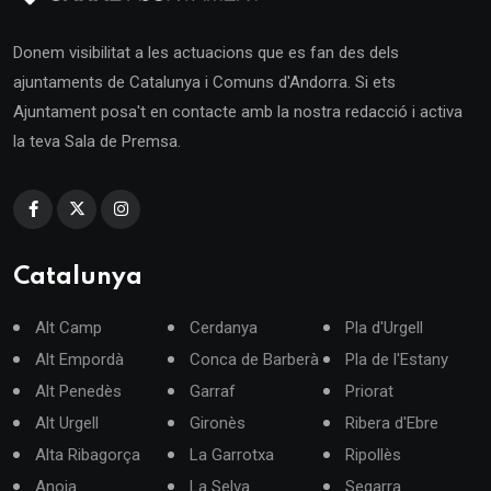
Donem visibilitat a les actuacions que es fan des dels
ajuntaments de Catalunya i Comuns d'Andorra. Si ets
Ajuntament posa't en contacte amb la nostra redacció i activa
la teva Sala de Premsa.
Catalunya
Alt Camp
Cerdanya
Pla d'Urgell
Alt Empordà
Conca de Barberà
Pla de l'Estany
Alt Penedès
Garraf
Priorat
Alt Urgell
Gironès
Ribera d'Ebre
Alta Ribagorça
La Garrotxa
Ripollès
Anoia
La Selva
Segarra