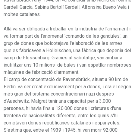
Gardell García, Sabina Bartolí Gardell, Alfonsina Bueno Vela i
moltes catalanes.
Allà va ser obligada a treballar en la indústria de l'armament i
va formar part de l'anomenat 'comando de les gandules', un
grup de dones que boicotejava l'elaboració de les armes
que es fabricaven a Holleischen, una fàbrica que depenia del
camp de Flossenbürg. Gràcies al sabotatge, van arribar a
inutilitzar uns 10 milions de bales i van espatllar nombroses
màquines de fabricació d'armament.
El camp de concentració de Ravensbrück, situat a 90 km de
Berlín, va ser creat exclusivament per a dones, i era el segon
més gran del sistema concentracionari nazi després
d'Auschwitz. Malgrat tenir una capacitat per a 3.000
persones, hi havia fins a 120.000 dones i criatures d'una
trentena de nacionalitats diferents, entre les quals s'hi
comptaven dones republicanes catalanes i espanyoles.
S'estima que, entre el 1939 i 1945, hi van morir 92.000